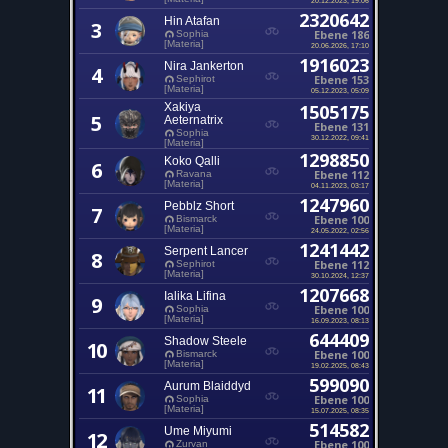
2320642
Hin Atafan
3
Ebene 186
Sophia
[Materia]
20.06.2026, 17:10
1916023
Nira Jankerton
4
Ebene 153
Sephirot
[Materia]
05.12.2023, 05:09
Xakiya
1505175
5
Aeternatrix
Ebene 131
Sophia
30.12.2022, 09:41
[Materia]
1298850
Koko Qalli
6
Ebene 112
Ravana
[Materia]
04.11.2023, 03:17
1247960
Pebblz Short
7
Ebene 100
Bismarck
[Materia]
24.05.2022, 02:56
1241442
Serpent Lancer
8
Ebene 112
Sephirot
[Materia]
30.10.2024, 12:37
1207668
Ialika Lifina
9
Ebene 100
Sophia
[Materia]
16.09.2023, 08:13
644409
Shadow Steele
10
Ebene 100
Bismarck
[Materia]
19.02.2025, 08:43
599090
Aurum Blaiddyd
11
Ebene 100
Sophia
[Materia]
15.07.2025, 08:35
514582
Ume Miyumi
12
Ebene 100
Zurvan