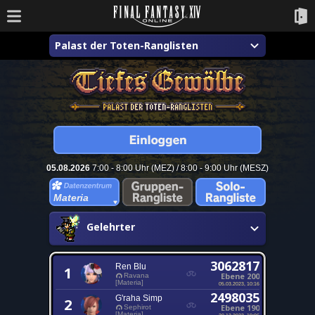
Palast der Toten-Ranglisten
05.08.2026
7:00 - 8:00 Uhr (MEZ) / 8:00 - 9:00 Uhr (MESZ)
Materia
Gelehrter
3062817
Ren Blu
1
Ebene 200
Ravana
[Materia]
05.03.2023, 10:16
2498035
G'raha Simp
2
Ebene 190
Sephirot
[Materia]
20.12.2023, 19:06