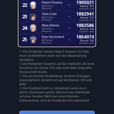
1905021
Peace Flowery
22
Ebene 151
Shinryu
[Meteor]
13.01.2017, 17:39
1882941
Toha Clark
23
Ebene 157
Shinryu
[Meteor]
13.09.2020, 11:51
1882586
Miya Artemis
24
Ebene 160
Valefor
[Meteor]
03.04.2017, 08:08
1864074
Else Decrement
25
Ebene 160
Ramuh
[Meteor]
07.01.2017, 13:10
※ Die Ranglisten werden täglich erneuert. Im Falle
eines Systemfehlers kann sich die Aktualisierung
verzögern.
※ Die Ranglisten basieren auf der Punktzahl, die beim
Erreichen von Ebene 100 oder einer tiefer liegenden
Ebene erzielt wurde.
※ Die persönliche Bestleistung, die beim Einloggen
angezeigt wird, bezieht sich auf die Ebenen 100 und
tiefer.
※ Die Punktzahl wird nur aktualisiert, wenn du in
deiner Stammwelt spielst. Während des Aufenthalts
auf einer fremden Welt oder einem fremden
Datenzentrum, wird die Punktzahl nicht aktualisiert.