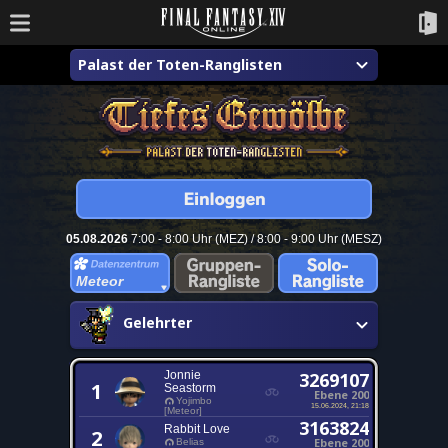
Palast der Toten-Ranglisten
05.08.2026
7:00 - 8:00 Uhr (MEZ) / 8:00 - 9:00 Uhr (MESZ)
Meteor
Gelehrter
Jonnie
3269107
1
Seastorm
Ebene 200
Yojimbo
15.06.2024, 21:18
[Meteor]
3163824
Rabbit Love
2
Ebene 200
Belias