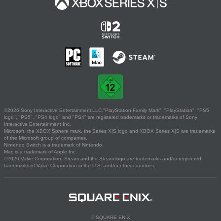
©2026 Sony Interactive Entertainment LLC."PlayStation Family Mark", "PlayStation", "PS5
logo", "PS5", "PS4 logo" and "PS4" are registered trademarks or trademarks of Sony
Interactive Entertainment Inc.
Microsoft, the XBOX Sphere mark, the Series X|S logo and XBOX Series X|S are trademarks
of the Microsoft group of companies.
Nintendo Switch is a trademark of Nintendo.
Mac is a trademark of Apple Inc.
©2026 Valve Corporation. Steam and the Steam logo are trademarks and/or registered
trademarks of Valve Corporation in the U.S. and/or other countries.
© SQUARE ENIX