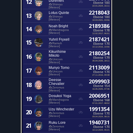
12
Duremert
Ebene 180
Shinryu
22.01.2024, 16:11
[Meteor]
2218043
Lotus Quinte
13
Ebene 180
Shinryu
[Meteor]
10.03.2021, 03:56
2189386
Noah Bright
14
Ebene 178
Mandragora
[Meteor]
12.02.2017, 06:51
2187421
Yuhril Fryxell
15
Ebene 170
Ramuh
[Meteor]
10.12.2016, 10:56
Kikurihime
2180254
16
Mikoto
Ebene 179
Unicorn
30.04.2026, 18:11
[Meteor]
2113009
Munyo Tomo
17
Ebene 170
Unicorn
[Meteor]
27.11.2016, 09:38
Deesse
2099903
18
Chevalier
Ebene 154
Zeromus
16.05.2025, 07:36
[Meteor]
2006951
Dosukoi Yoga
19
Ebene 168
Mandragora
[Meteor]
07.01.2017, 08:52
1991354
Uzu Winchester
20
Ebene 170
Zeromus
[Meteor]
09.04.2024, 08:15
1940731
Ruku Lore
21
Ebene 170
Zeromus
[Meteor]
10.12.2024, 05:21