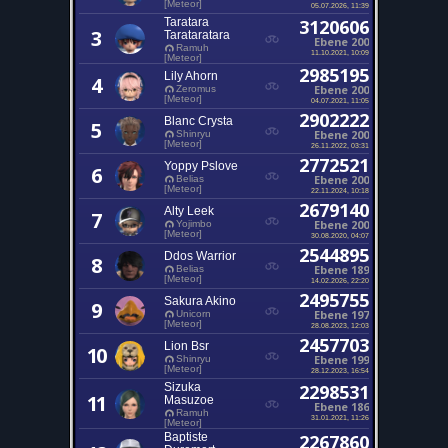
[Meteor]
05.07.2026, 11:39
Taratara
3120606
3
Tarataratara
Ebene 200
Ramuh
11.10.2021, 10:09
[Meteor]
2985195
Lily Ahorn
4
Ebene 200
Zeromus
[Meteor]
04.07.2021, 11:05
2902222
Blanc Crysta
5
Ebene 200
Shinryu
[Meteor]
26.11.2022, 03:31
2772521
Yoppy Pslove
6
Ebene 200
Belias
[Meteor]
22.11.2024, 10:18
2679140
Alty Leek
7
Ebene 200
Yojimbo
[Meteor]
30.08.2020, 04:07
2544895
Ddos Warrior
8
Ebene 189
Belias
[Meteor]
14.02.2026, 22:20
2495755
Sakura Akino
9
Ebene 197
Unicorn
[Meteor]
28.08.2023, 12:03
2457703
Lion Bsr
10
Ebene 199
Shinryu
[Meteor]
28.12.2023, 16:54
Sizuka
2298531
11
Masuzoe
Ebene 186
Ramuh
31.01.2021, 11:26
[Meteor]
Baptiste
2267860