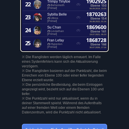
1902925
Trimpy Tinytoe
22
Ebene 150
Behemoth
[Primal]
06.09.2019, 13:25
1870263
Sybilla Belle
23
Ebene 154
Ultros
[Primal]
26.08.2022, 01:16
1869600
Su Chan
24
Ebene 161
Leviathan
[Primal]
19.07.2021, 05:23
1868728
Fran Lefay
25
Ebene 166
Hyperion
[Primal]
30.07.2026, 17:16
※ Die Ranglisten werden täglich erneuert. Im Falle
eines Systemfehlers kann sich die Aktualisierung
verzögern.
※ Die Ranglisten basieren auf der Punktzahl, die beim
Erreichen von Ebene 100 oder einer tiefer liegenden
Ebene erzielt wurde.
※ Die persönliche Bestleistung, die beim Einloggen
angezeigt wird, bezieht sich auf die Ebenen 100 und
tiefer.
※ Die Punktzahl wird nur aktualisiert, wenn du in
deiner Stammwelt spielst. Während des Aufenthalts
auf einer fremden Welt oder einem fremden
Datenzentrum, wird die Punktzahl nicht aktualisiert.