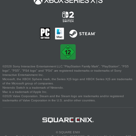
©2026 Sony Interactive Entertainment LLC."PlayStation Family Mark", "PlayStation", "PS5
logo", "PS5", "PS4 logo" and "PS4" are registered trademarks or trademarks of Sony
Interactive Entertainment Inc.
Microsoft, the XBOX Sphere mark, the Series X|S logo and XBOX Series X|S are trademarks
of the Microsoft group of companies.
Nintendo Switch is a trademark of Nintendo.
Mac is a trademark of Apple Inc.
©2026 Valve Corporation. Steam and the Steam logo are trademarks and/or registered
trademarks of Valve Corporation in the U.S. and/or other countries.
© SQUARE ENIX