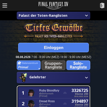
Palast der Toten-Ranglisten
08.08.2026
7:00 - 8:00 Uhr (MEZ) / 8:00 - 9:00 Uhr (MESZ)
Primal
Gelehrter
3326725
Ruby Bloodfury
1
Ebene 200
Behemoth
[Primal]
29.01.2023, 02:04
3194897
Dread Ross
2
Ebene 200
Exodus
[Primal]
17.02.2024, 23:21