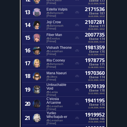
Ebene 177
Excalibur
[Primal]
31.12.2016, 00:46
2171536
Estella Vulpis
13
Ebene 187
Behemoth
[Primal]
16.03.2026, 10:12
2107281
Joji Crow
14
Ebene 177
Behemoth
[Primal]
20.03.2021, 18:52
2007735
Fiber Man
15
Ebene 174
Exodus
[Primal]
03.02.2025, 01:14
1981359
Vishash Theone
16
Ebene 170
Leviathan
[Primal]
01.02.2024, 03:41
1978775
Illia Cooney
17
Ebene 171
Behemoth
[Primal]
31.08.2020, 02:41
1970360
Mana Naeuri
18
Ebene 174
Ultros
[Primal]
22.01.2024, 19:33
Untouchable
1970139
19
Void
Ebene 178
Lamia
12.12.2022, 18:42
[Primal]
C'elosia
1941195
20
Ar'canine
Ebene 170
Leviathan
11.05.2026, 00:08
[Primal]
Yuriko
1919952
21
Who'bajub-er
Ebene 165
Leviathan
14.02.2020, 04:40
[Primal]