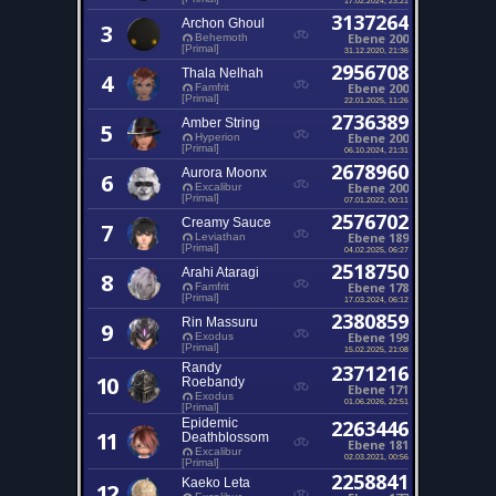
3137264
Archon Ghoul
3
Ebene 200
Behemoth
[Primal]
31.12.2020, 21:36
2956708
Thala Nelhah
4
Ebene 200
Famfrit
[Primal]
22.01.2025, 11:26
2736389
Amber String
5
Ebene 200
Hyperion
[Primal]
06.10.2024, 21:31
2678960
Aurora Moonx
6
Ebene 200
Excalibur
[Primal]
07.01.2022, 00:11
2576702
Creamy Sauce
7
Ebene 189
Leviathan
[Primal]
04.02.2025, 06:27
2518750
Arahi Ataragi
8
Ebene 178
Famfrit
[Primal]
17.03.2024, 06:12
2380859
Rin Massuru
9
Ebene 199
Exodus
[Primal]
15.02.2025, 21:08
Randy
2371216
10
Roebandy
Ebene 171
Exodus
01.06.2026, 22:51
[Primal]
Epidemic
2263446
11
Deathblossom
Ebene 181
Excalibur
02.03.2021, 00:56
[Primal]
2258841
Kaeko Leta
12