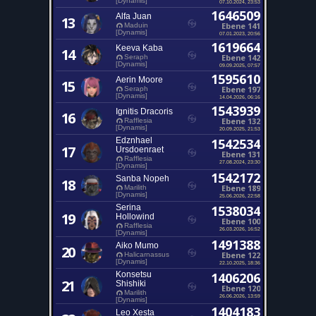
[Dynamis]
07.10.2024, 23:53
1646509
Alfa Juan
13
Ebene 141
Maduin
[Dynamis]
07.01.2023, 20:56
1619664
Keeva Kaba
14
Ebene 142
Seraph
[Dynamis]
09.09.2025, 07:57
1595610
Aerin Moore
15
Ebene 197
Seraph
[Dynamis]
14.04.2026, 06:16
1543939
Ignitis Dracoris
16
Ebene 132
Rafflesia
[Dynamis]
20.09.2025, 21:53
Edznhael
1542534
17
Ursdoenraet
Ebene 131
Rafflesia
27.08.2024, 23:30
[Dynamis]
1542172
Sanba Nopeh
18
Ebene 189
Marilith
[Dynamis]
25.06.2026, 22:58
Serina
1538034
19
Hollowind
Ebene 100
Rafflesia
26.03.2026, 16:52
[Dynamis]
1491388
Aiko Mumo
20
Ebene 122
Halicarnassus
[Dynamis]
22.10.2025, 18:36
Konsetsu
1406206
21
Shishiki
Ebene 120
Marilith
26.06.2026, 13:59
[Dynamis]
1404183
Leo Xesta