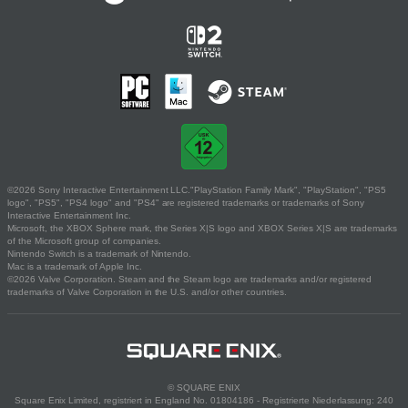
©2026 Sony Interactive Entertainment LLC."PlayStation Family Mark", "PlayStation", "PS5
logo", "PS5", "PS4 logo" and "PS4" are registered trademarks or trademarks of Sony
Interactive Entertainment Inc.
Microsoft, the XBOX Sphere mark, the Series X|S logo and XBOX Series X|S are trademarks
of the Microsoft group of companies.
Nintendo Switch is a trademark of Nintendo.
Mac is a trademark of Apple Inc.
©2026 Valve Corporation. Steam and the Steam logo are trademarks and/or registered
trademarks of Valve Corporation in the U.S. and/or other countries.
© SQUARE ENIX
Square Enix Limited, registriert in England No. 01804186 - Registrierte Niederlassung: 240