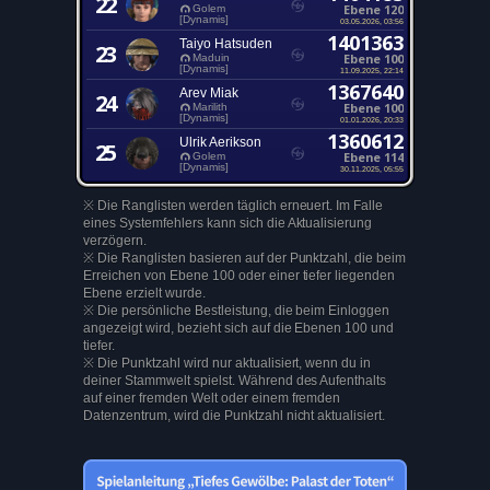
22
Ebene 120
Golem
[Dynamis]
03.05.2026, 03:56
1401363
Taiyo Hatsuden
23
Ebene 100
Maduin
[Dynamis]
11.09.2025, 22:14
1367640
Arev Miak
24
Ebene 100
Marilith
[Dynamis]
01.01.2026, 20:33
1360612
Ulrik Aerikson
25
Ebene 114
Golem
[Dynamis]
30.11.2025, 05:55
※ Die Ranglisten werden täglich erneuert. Im Falle
eines Systemfehlers kann sich die Aktualisierung
verzögern.
※ Die Ranglisten basieren auf der Punktzahl, die beim
Erreichen von Ebene 100 oder einer tiefer liegenden
Ebene erzielt wurde.
※ Die persönliche Bestleistung, die beim Einloggen
angezeigt wird, bezieht sich auf die Ebenen 100 und
tiefer.
※ Die Punktzahl wird nur aktualisiert, wenn du in
deiner Stammwelt spielst. Während des Aufenthalts
auf einer fremden Welt oder einem fremden
Datenzentrum, wird die Punktzahl nicht aktualisiert.