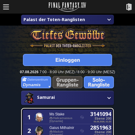
Palast der Toten-Ranglisten
07.08.2026
7:00 - 8:00 Uhr (MEZ) / 8:00 - 9:00 Uhr (MESZ)
Dynamis
Samurai
3141094
Ms Stake
1
Ebene 200
Halicarnassus
[Dynamis]
05.05.2026, 01:20
2851963
Gaius Mithalnir
2
Ebene 200
Maduin
[Dynamis]
22.02.2024, 03:41