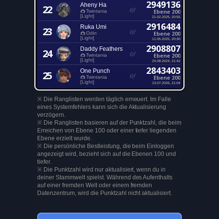
2949136
Aheny Ha
22
Ebene 200
Twintania
[Light]
21.02.2025, 20:55
2916484
Ruka Umi
23
Ebene 200
Odin
[Light]
11.05.2025, 20:30
2908807
Daddy Feathers
24
Ebene 200
Twintania
[Light]
24.08.2024, 21:42
2843403
One Punch
25
Ebene 200
Twintania
[Light]
13.07.2026, 21:04
※ Die Ranglisten werden täglich erneuert. Im Falle
eines Systemfehlers kann sich die Aktualisierung
verzögern.
※ Die Ranglisten basieren auf der Punktzahl, die beim
Erreichen von Ebene 100 oder einer tiefer liegenden
Ebene erzielt wurde.
※ Die persönliche Bestleistung, die beim Einloggen
angezeigt wird, bezieht sich auf die Ebenen 100 und
tiefer.
※ Die Punktzahl wird nur aktualisiert, wenn du in
deiner Stammwelt spielst. Während des Aufenthalts
auf einer fremden Welt oder einem fremden
Datenzentrum, wird die Punktzahl nicht aktualisiert.