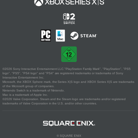
©2026 Sony Interactive Entertainment LLC."PlayStation Family Mark", "PlayStation", "PS5
logo", "PS5", "PS4 logo" and "PS4" are registered trademarks or trademarks of Sony
Interactive Entertainment Inc.
Microsoft, the XBOX Sphere mark, the Series X|S logo and XBOX Series X|S are trademarks
of the Microsoft group of companies.
Nintendo Switch is a trademark of Nintendo.
Mac is a trademark of Apple Inc.
©2026 Valve Corporation. Steam and the Steam logo are trademarks and/or registered
trademarks of Valve Corporation in the U.S. and/or other countries.
© SQUARE ENIX