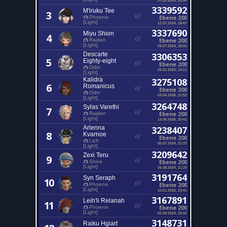
3339592
M'iruku Tee
3
Ebene 200
Phoenix
[Light]
12.07.2024, 18:47
3337690
Miyu Shion
4
Ebene 200
Raiden
[Light]
04.07.2024, 19:01
Descarte
3306353
5
Eighty-eight
Ebene 200
Odin
03.01.2025, 14:11
[Light]
Kalidra
3275108
6
Romanicus
Ebene 200
Odin
03.04.2026, 12:52
[Light]
3264748
Sylas Varethi
7
Ebene 200
Raiden
[Light]
13.06.2026, 20:41
Arlenna
3238407
8
Kvarnoe
Ebene 200
Lich
05.07.2024, 21:23
[Light]
3209642
Zexi Teru
9
Ebene 200
Shiva
[Light]
26.08.2024, 11:20
3191764
Syn Seraph
10
Ebene 200
Phoenix
[Light]
10.01.2025, 23:41
3167891
Leih'li Relanah
11
Ebene 200
Phoenix
[Light]
02.09.2024, 23:32
3148731
Raiku Hgiart