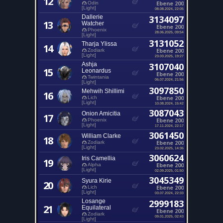
12
Ebene 200
Odin
[Light]
08.08.2024, 22:05
Dallerie
3134097
13
Watcher
Ebene 200
Phoenix
28.06.2025, 09:54
[Light]
3131052
Tharja Ylissa
14
Ebene 200
Zodiark
[Light]
23.03.2025, 19:27
Ashja
3107040
15
Leonardus
Ebene 200
Twintania
06.07.2024, 21:56
[Light]
3097850
Mehwih Shillimi
16
Ebene 200
Lich
[Light]
10.08.2024, 15:42
3087043
Onion Amicitia
17
Ebene 200
Phoenix
[Light]
17.11.2024, 22:17
3061450
William Clarke
18
Ebene 200
Zodiark
[Light]
23.02.2025, 14:36
3060624
Iris Camellia
19
Ebene 200
Alpha
[Light]
02.09.2025, 01:50
3045349
Syura Kirie
20
Ebene 200
Lich
[Light]
03.07.2024, 22:33
Losange
2999183
21
Equilateral
Ebene 200
Zodiark
09.01.2025, 02:43
[Light]