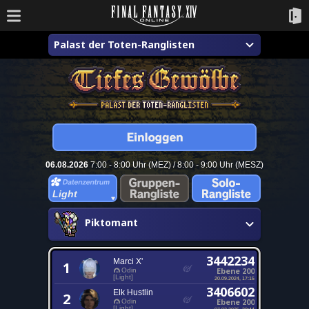
Palast der Toten-Ranglisten
06.08.2026
7:00 - 8:00 Uhr (MEZ) / 8:00 - 9:00 Uhr (MESZ)
Light
Piktomant
3442234
Marci X'
1
Ebene 200
Odin
[Light]
20.09.2024, 17:15
3406602
Elk Hustlin
2
Ebene 200
Odin
[Light]
07.02.2025, 20:44