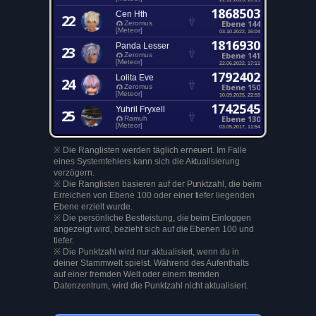
1868503
Cen Hth
22
Ebene 144
Zeromus
[Meteor]
03.10.2022, 15:04
1816930
Panda Lesser
23
Ebene 141
Zeromus
[Meteor]
22.06.2022, 17:11
1792402
Lolita Eve
24
Ebene 150
Zeromus
[Meteor]
10.09.2025, 22:59
1742545
Yuhril Fryxell
25
Ebene 130
Ramuh
[Meteor]
03.05.2017, 11:54
※ Die Ranglisten werden täglich erneuert. Im Falle
eines Systemfehlers kann sich die Aktualisierung
verzögern.
※ Die Ranglisten basieren auf der Punktzahl, die beim
Erreichen von Ebene 100 oder einer tiefer liegenden
Ebene erzielt wurde.
※ Die persönliche Bestleistung, die beim Einloggen
angezeigt wird, bezieht sich auf die Ebenen 100 und
tiefer.
※ Die Punktzahl wird nur aktualisiert, wenn du in
deiner Stammwelt spielst. Während des Aufenthalts
auf einer fremden Welt oder einem fremden
Datenzentrum, wird die Punktzahl nicht aktualisiert.