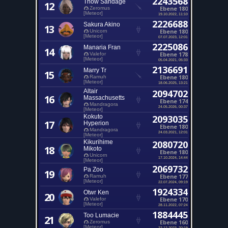
2243568
Thow Sandage
12
Ebene 180
Zeromus
[Meteor]
19.10.2022, 11:10
2226688
Sakura Akino
13
Ebene 180
Unicorn
[Meteor]
07.07.2023, 12:01
2225086
Manaria Fran
14
Ebene 178
Valefor
[Meteor]
05.04.2021, 05:33
2136691
Marry Tr
15
Ebene 180
Ramuh
[Meteor]
18.06.2025, 13:21
Altair
2094702
16
Massachusetts
Ebene 174
Mandragora
24.05.2026, 00:37
[Meteor]
Kokuto
2093035
17
Hyperion
Ebene 180
Mandragora
24.03.2021, 12:01
[Meteor]
Kikurihime
2080720
18
Mikoto
Ebene 180
Unicorn
17.10.2024, 14:44
[Meteor]
2069732
Pa Zoo
19
Ebene 177
Ramuh
[Meteor]
22.07.2024, 09:19
1924334
Otwr Ken
20
Ebene 170
Valefor
[Meteor]
28.11.2022, 07:24
1884445
Too Lumacie
21
Ebene 160
Zeromus
[Meteor]
22.12.2023, 20:19