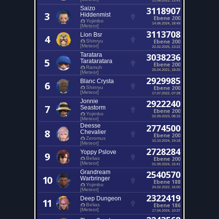
Saizo
3118907
3
Hiddenmist
Ebene 200
Yojimbo
14.06.2024, 18:49
[Meteor]
3113708
Lion Bsr
4
Ebene 200
Shinryu
[Meteor]
22.02.2025, 13:22
Taratara
3038236
5
Tarataratara
Ebene 200
Ramuh
25.04.2021, 18:25
[Meteor]
2929985
Blanc Crysta
6
Ebene 200
Shinryu
[Meteor]
17.07.2022, 07:28
Jonnie
2922240
7
Seastorm
Ebene 200
Yojimbo
02.09.2023, 08:15
[Meteor]
Deesse
2774500
8
Chevalier
Ebene 200
Zeromus
10.10.2024, 19:18
[Meteor]
2728284
Yoppy Pslove
9
Ebene 200
Belias
[Meteor]
01.09.2024, 15:41
Grandream
2540570
10
Warbringer
Ebene 188
Yojimbo
24.02.2022, 16:00
[Meteor]
2322419
Deep Dungeon
11
Ebene 186
Belias
[Meteor]
17.04.2024, 10:37