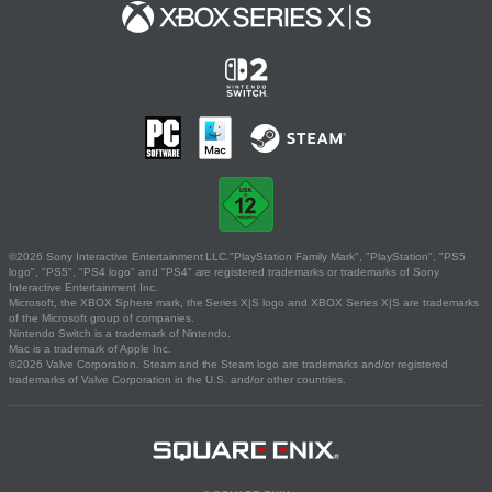
©2026 Sony Interactive Entertainment LLC."PlayStation Family Mark", "PlayStation", "PS5
logo", "PS5", "PS4 logo" and "PS4" are registered trademarks or trademarks of Sony
Interactive Entertainment Inc.
Microsoft, the XBOX Sphere mark, the Series X|S logo and XBOX Series X|S are trademarks
of the Microsoft group of companies.
Nintendo Switch is a trademark of Nintendo.
Mac is a trademark of Apple Inc.
©2026 Valve Corporation. Steam and the Steam logo are trademarks and/or registered
trademarks of Valve Corporation in the U.S. and/or other countries.