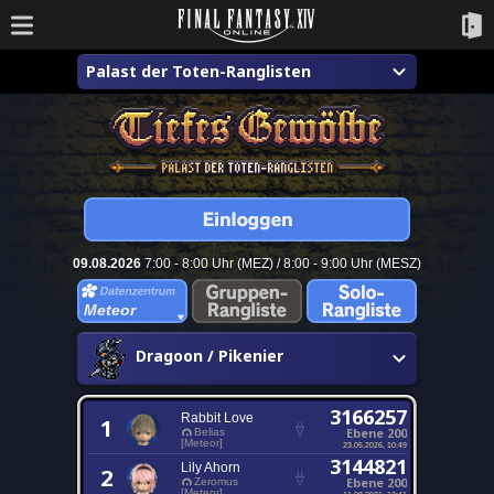
Palast der Toten-Ranglisten
09.08.2026
7:00 - 8:00 Uhr (MEZ) / 8:00 - 9:00 Uhr (MESZ)
Meteor
Dragoon / Pikenier
3166257
Rabbit Love
1
Ebene 200
Belias
[Meteor]
23.05.2026, 10:49
3144821
Lily Ahorn
2
Ebene 200
Zeromus
[Meteor]
11.08.2021, 13:41