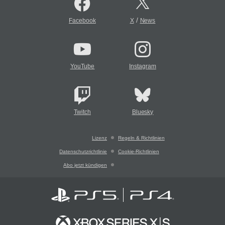
/
Facebook
X
News
YouTube
Instagram
Twitch
Bluesky
Lizenz
Regeln & Richtlinien
Datenschutzrichtlinie
Cookie-Richtlinien
Abo jetzt kündigen