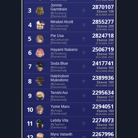
Jonnie
2870107
3
Garmtrain
Ebene 198
Tonberry
06.10.2023, 16:14
[Elemental]
2855277
Mirabel Alcott
4
Ebene 200
Carbuncle
[Elemental]
25.09.2025, 14:43
2824718
Pie Usa
5
Ebene 200
Carbuncle
[Elemental]
27.10.2023, 14:57
2506719
Hayami Nakano
6
Ebene 190
Tonberry
[Elemental]
29.11.2025, 15:57
2417741
Soda Blue
7
Ebene 180
Gungnir
[Elemental]
24.11.2019, 09:48
Hatchobori
2389936
8
Mukodono
Ebene 180
Garuda
04.12.2020, 11:32
[Elemental]
2295634
Tenshi Aoi
9
Ebene 171
Atomos
[Elemental]
15.09.2023, 08:47
2294051
Yume Maru
10
Ebene 180
Aegis
[Elemental]
09.06.2024, 10:45
2274973
Lebita Vita
11
Ebene 180
Typhon
[Elemental]
04.11.2020, 14:40
2267996
Myra Valaeth
12