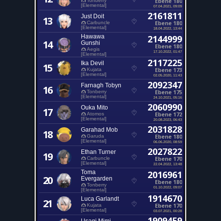
Ebene 180
Tonberry
[Elemental]
07.04.2021, 09:09
2161811
Just Doit
13
Ebene 180
Carbuncle
[Elemental]
18.04.2022, 13:44
Hawawa
2144999
14
Gunshi
Ebene 180
Aegis
17.10.2022, 01:47
[Elemental]
2117225
Ika Devil
15
Ebene 173
Kujata
[Elemental]
02.05.2020, 11:43
2092347
Farnagh Tobyn
16
Ebene 175
Tonberry
[Elemental]
24.10.2021, 05:16
2060990
Ouka Mito
17
Ebene 172
Atomos
[Elemental]
20.08.2023, 06:43
2031828
Garahad Mob
18
Ebene 180
Garuda
[Elemental]
06.06.2020, 08:59
2027822
Ethan Turner
19
Ebene 170
Carbuncle
[Elemental]
22.04.2022, 13:48
Toma
2016961
20
Evergarden
Ebene 180
Tonberry
01.10.2022, 09:07
[Elemental]
1914670
Luca Garlandt
21
Ebene 170
Kujata
[Elemental]
03.07.2021, 00:28
1909459