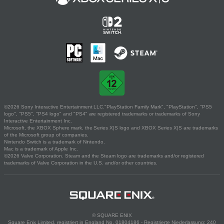
©2026 Sony Interactive Entertainment LLC."PlayStation Family Mark", "PlayStation", "PS5
logo", "PS5", "PS4 logo" and "PS4" are registered trademarks or trademarks of Sony
Interactive Entertainment Inc.
Microsoft, the XBOX Sphere mark, the Series X|S logo and XBOX Series X|S are trademarks
of the Microsoft group of companies.
Nintendo Switch is a trademark of Nintendo.
Mac is a trademark of Apple Inc.
©2026 Valve Corporation. Steam and the Steam logo are trademarks and/or registered
trademarks of Valve Corporation in the U.S. and/or other countries.
© SQUARE ENIX
Square Enix Limited, registriert in England No. 01804186 - Registrierte Niederlassung: 240