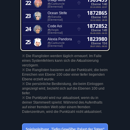
Usagi Mimi
22
Ebene 140
Carbuncle
[Elemental]
22.10.2019, 12:07
1872865
Ocean Strife
23
Ebene 141
Garuda
[Elemental]
10.12.2022, 18:48
1872852
Code Aoi
24
Ebene 149
Aegis
[Elemental]
05.09.2020, 04:23
1823980
Alexia Pandora
25
Ebene 156
Carbuncle
[Elemental]
28.07.2021, 06:53
※ Die Ranglisten werden täglich erneuert. Im Falle
eines Systemfehlers kann sich die Aktualisierung
verzögern.
※ Die Ranglisten basieren auf der Punktzahl, die beim
Erreichen von Ebene 100 oder einer tiefer liegenden
Ebene erzielt wurde.
※ Die persönliche Bestleistung, die beim Einloggen
angezeigt wird, bezieht sich auf die Ebenen 100 und
tiefer.
※ Die Punktzahl wird nur aktualisiert, wenn du in
deiner Stammwelt spielst. Während des Aufenthalts
auf einer fremden Welt oder einem fremden
Datenzentrum, wird die Punktzahl nicht aktualisiert.