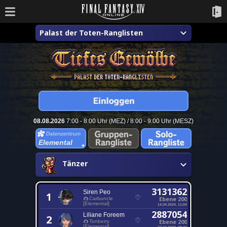
Palast der Toten-Ranglisten
08.08.2026
7:00 - 8:00 Uhr (MEZ) / 8:00 - 9:00 Uhr (MESZ)
Elemental
Tänzer
3131362
Siren Peo
1
Ebene 200
Carbuncle
[Elemental]
14.04.2024, 11:04
2887054
Liliane Foreem
2
Ebene 200
Tonberry
[Elemental]
27.07.2022, 08:40