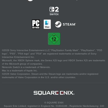
©2026 Sony Interactive Entertainment LLC."PlayStation Family Mark", "PlayStation", "PS5
logo", "PS5", "PS4 logo" and "PS4" are registered trademarks or trademarks of Sony
Interactive Entertainment Inc.
Microsoft, the XBOX Sphere mark, the Series X|S logo and XBOX Series X|S are trademarks
of the Microsoft group of companies.
Nintendo Switch is a trademark of Nintendo.
Mac is a trademark of Apple Inc.
©2026 Valve Corporation. Steam and the Steam logo are trademarks and/or registered
trademarks of Valve Corporation in the U.S. and/or other countries.
© SQUARE ENIX
Square Enix Limited, registriert in England No. 01804186 - Registrierte Niederlassung: 240