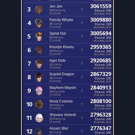
3061559
Jen Jen
3
Ebene 200
Balmung
[Crystal]
26.07.2023, 23:22
3009880
Felicity Whytre
4
Ebene 200
Coeurl
[Crystal]
06.02.2024, 04:37
3005694
Spiral Out
5
Ebene 200
Mateus
[Crystal]
02.12.2022, 16:29
2959365
Khorijin Kharlu
6
Ebene 200
Mateus
[Crystal]
19.11.2023, 01:42
2920685
Agni Goto
7
Ebene 200
Zalera
[Crystal]
20.04.2022, 12:03
2867329
Scarlet Dragon
8
Ebene 200
Coeurl
[Crystal]
19.05.2022, 23:22
2840913
Mayhem Mayvin
9
Ebene 200
Brynhildr
[Crystal]
27.05.2024, 19:36
2808100
Nova Cosmas
10
Ebene 200
Malboro
[Crystal]
27.11.2025, 08:07
2796328
Shyvara Vorlesh
11
Ebene 200
Balmung
[Crystal]
20.03.2025, 05:16
2776347
Aosarc Blur
12
Ebene 200
Goblin