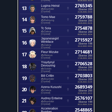
[Crystal]
05.09.2023, 05:33
2765345
Lugina Heiral
13
Ebene 200
Brynhildr
[Crystal]
21.05.2026, 04:40
2759788
Tomo Mae
14
Ebene 200
Balmung
[Crystal]
18.09.2022, 05:35
2754878
Tc Sola
15
Ebene 200
Zalera
[Crystal]
05.04.2023, 16:34
Japanesegirl
2715927
16
Winkface
Ebene 198
Zalera
15.12.2022, 04:56
[Crystal]
2714681
Fleur Mizuke
17
Ebene 200
Mateus
[Crystal]
17.06.2024, 18:46
Yraydynyl
2706528
18
Devouring
Ebene 200
Goblin
08.04.2026, 02:30
[Crystal]
2703803
Bill Crittin
19
Ebene 200
Brynhildr
[Crystal]
21.05.2022, 01:34
2689349
Azena Kusushi
20
Ebene 200
Zalera
[Crystal]
22.05.2022, 16:12
2576107
Audrey Entwine
21
Ebene 199
Brynhildr
[Crystal]
20.11.2024, 21:45
Acceleration
2548865
Bomber