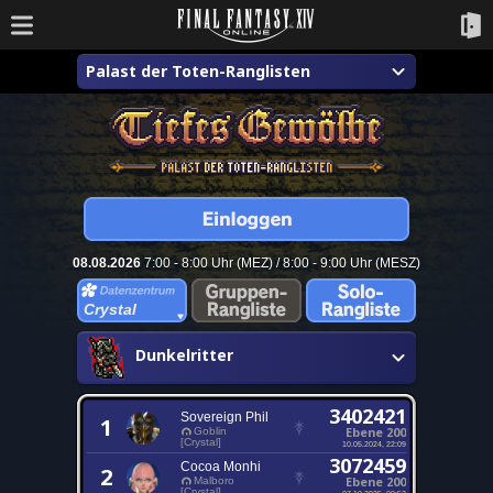
Palast der Toten-Ranglisten
08.08.2026
7:00 - 8:00 Uhr (MEZ) / 8:00 - 9:00 Uhr (MESZ)
Crystal
Dunkelritter
3402421
Sovereign Phil
1
Ebene 200
Goblin
[Crystal]
10.05.2024, 22:09
3072459
Cocoa Monhi
2
Ebene 200
Malboro
[Crystal]
07.10.2025, 00:52