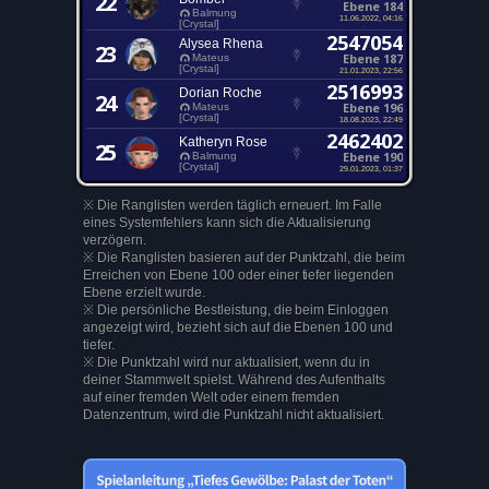
22
Ebene 184
Balmung
11.06.2022, 04:16
[Crystal]
2547054
Alysea Rhena
23
Ebene 187
Mateus
[Crystal]
21.01.2023, 22:56
2516993
Dorian Roche
24
Ebene 196
Mateus
[Crystal]
18.08.2023, 22:49
2462402
Katheryn Rose
25
Ebene 190
Balmung
[Crystal]
29.01.2023, 01:37
※ Die Ranglisten werden täglich erneuert. Im Falle
eines Systemfehlers kann sich die Aktualisierung
verzögern.
※ Die Ranglisten basieren auf der Punktzahl, die beim
Erreichen von Ebene 100 oder einer tiefer liegenden
Ebene erzielt wurde.
※ Die persönliche Bestleistung, die beim Einloggen
angezeigt wird, bezieht sich auf die Ebenen 100 und
tiefer.
※ Die Punktzahl wird nur aktualisiert, wenn du in
deiner Stammwelt spielst. Während des Aufenthalts
auf einer fremden Welt oder einem fremden
Datenzentrum, wird die Punktzahl nicht aktualisiert.