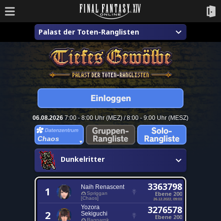
Palast der Toten-Ranglisten
06.08.2026
7:00 - 8:00 Uhr (MEZ) / 8:00 - 9:00 Uhr (MESZ)
Chaos
Dunkelritter
3363798
Naih Renascent
1
Ebene 200
Spriggan
[Chaos]
26.12.2022, 09:03
Yozora
3276578
2
Sekiguchi
Ebene 200
Ragnarok