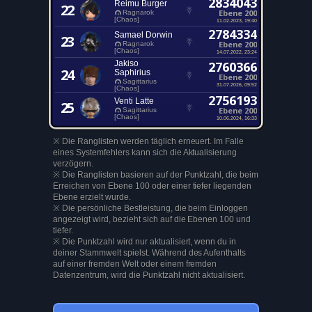
2834043
Reimu Burger
22
Ebene 200
Ragnarok
[Chaos]
11.02.2023, 19:40
2784334
Samael Dorwin
23
Ebene 200
Ragnarok
[Chaos]
14.07.2022, 23:24
Jakiso
2760366
24
Saphirius
Ebene 200
Sagittarius
31.07.2026, 09:52
[Chaos]
2756193
Venti Latte
25
Ebene 200
Sagittarius
[Chaos]
10.06.2024, 16:33
※ Die Ranglisten werden täglich erneuert. Im Falle
eines Systemfehlers kann sich die Aktualisierung
verzögern.
※ Die Ranglisten basieren auf der Punktzahl, die beim
Erreichen von Ebene 100 oder einer tiefer liegenden
Ebene erzielt wurde.
※ Die persönliche Bestleistung, die beim Einloggen
angezeigt wird, bezieht sich auf die Ebenen 100 und
tiefer.
※ Die Punktzahl wird nur aktualisiert, wenn du in
deiner Stammwelt spielst. Während des Aufenthalts
auf einer fremden Welt oder einem fremden
Datenzentrum, wird die Punktzahl nicht aktualisiert.