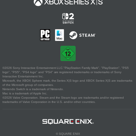
©2026 Sony Interactive Entertainment LLC."PlayStation Family Mark", "PlayStation", "PS5
logo", "PS5", "PS4 logo" and "PS4" are registered trademarks or trademarks of Sony
Interactive Entertainment Inc.
Microsoft, the XBOX Sphere mark, the Series X|S logo and XBOX Series X|S are trademarks
of the Microsoft group of companies.
Nintendo Switch is a trademark of Nintendo.
Mac is a trademark of Apple Inc.
©2026 Valve Corporation. Steam and the Steam logo are trademarks and/or registered
trademarks of Valve Corporation in the U.S. and/or other countries.
© SQUARE ENIX