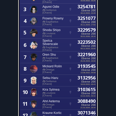
15.03.2022, 16:25
[Chaos]
3254781
Agurei Odle
3
Ebene 200
Cerberus
[Chaos]
18.12.2022, 15:40
3251077
Frowny Rowny
4
Ebene 200
Sagittarius
[Chaos]
25.11.2023, 17:50
3229579
Shoda Shiyo
5
Ebene 200
Louisoix
[Chaos]
30.01.2026, 18:16
Spelca
3223502
6
Silverscale
Ebene 200
Sagittarius
08.12.2023, 23:05
[Chaos]
3221960
Oren Shu
7
Ebene 200
Sagittarius
[Chaos]
26.04.2024, 19:00
3193545
Mickard Rolin
8
Ebene 200
Omega
[Chaos]
13.08.2022, 04:58
3132956
Setsu Haru
9
Ebene 200
Cerberus
[Chaos]
18.03.2022, 09:43
3103615
Kira Sylmea
10
Ebene 200
Louisoix
[Chaos]
04.02.2025, 09:42
3088490
Ahri Aeterna
11
Ebene 200
Omega
[Chaos]
21.02.2024, 18:34
3071346
Kraune Korlic
12