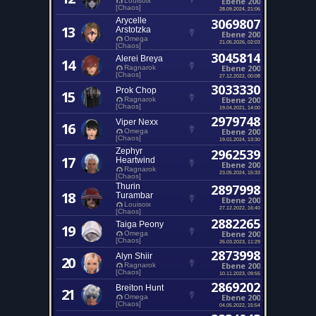
Ebene 200
Louisoix
[Chaos]
28.09.2024, 21:06
Arycelle
3069807
13
Arstotzka
Ebene 200
Omega
21.05.2026, 02:03
[Chaos]
3045814
Alerei Breya
14
Ebene 200
Ragnarok
[Chaos]
27.12.2022, 00:08
3033330
Prok Chop
15
Ebene 200
Ragnarok
[Chaos]
19.04.2021, 14:00
2979748
Viper Nexx
16
Ebene 200
Omega
[Chaos]
19.01.2024, 13:30
Zephyr
2962539
17
Heartwind
Ebene 200
Ragnarok
23.05.2024, 15:33
[Chaos]
Thurin
2897998
18
Turambar
Ebene 200
Louisoix
27.12.2022, 16:40
[Chaos]
2882265
Taiga Peony
19
Ebene 200
Omega
[Chaos]
26.03.2023, 11:29
2873998
Alyn Shiir
20
Ebene 200
Ragnarok
[Chaos]
10.11.2023, 09:55
2869202
Breiton Hunt
21
Ebene 200
Omega
[Chaos]
04.05.2022, 15:54