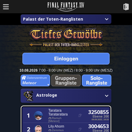
Palast der Toten-Ranglisten
10.08.2026
7:00 - 8:00 Uhr (MEZ) / 8:00 - 9:00 Uhr (MESZ)
Meteor
Astrologe
Taratara
3250855
1
Tarataratara
Ebene 200
Ramuh
09.09.2022, 19:33
[Meteor]
3004653
Lily Ahorn
2
Ebene 200
Zeromus