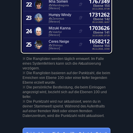
1767349
Ikha Somen
22
Ebene 150
Mandragora
[Meteor]
22.11.2016, 07:39
1731262
Humpy Windy
23
Ebene 142
Zeromus
[Meteor]
20.12.2020, 16:57
1703626
Mizuki Kanna
24
Ebene 141
Valefor
[Meteor]
10.10.2020, 07:29
1658212
Ceres Neige
25
Ebene 150
Shinryu
[Meteor]
05.11.2016, 14:50
※ Die Ranglisten werden täglich erneuert. Im Falle
eines Systemfehlers kann sich die Aktualisierung
verzögern.
※ Die Ranglisten basieren auf der Punktzahl, die beim
Erreichen von Ebene 100 oder einer tiefer liegenden
Ebene erzielt wurde.
※ Die persönliche Bestleistung, die beim Einloggen
angezeigt wird, bezieht sich auf die Ebenen 100 und
tiefer.
※ Die Punktzahl wird nur aktualisiert, wenn du in
deiner Stammwelt spielst. Während des Aufenthalts
auf einer fremden Welt oder einem fremden
Datenzentrum, wird die Punktzahl nicht aktualisiert.