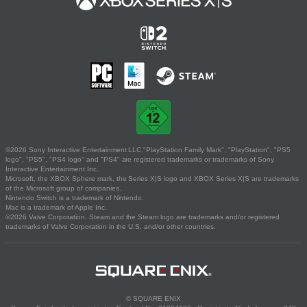
©2026 Sony Interactive Entertainment LLC."PlayStation Family Mark", "PlayStation", "PS5
logo", "PS5", "PS4 logo" and "PS4" are registered trademarks or trademarks of Sony
Interactive Entertainment Inc.
Microsoft, the XBOX Sphere mark, the Series X|S logo and XBOX Series X|S are trademarks
of the Microsoft group of companies.
Nintendo Switch is a trademark of Nintendo.
Mac is a trademark of Apple Inc.
©2026 Valve Corporation. Steam and the Steam logo are trademarks and/or registered
trademarks of Valve Corporation in the U.S. and/or other countries.
© SQUARE ENIX