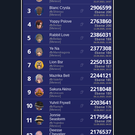
[Meteor]
21.07.2021, 14:57
2906599
Blanc Crysta
3
Ebene 200
Shinryu
[Meteor]
22.01.2023, 05:12
2763860
Yoppy Pslove
4
Ebene 200
Belias
[Meteor]
11.09.2025, 10:06
2386031
Rabbit Love
5
Ebene 188
Belias
[Meteor]
06.09.2025, 11:38
2377308
Ye Na
6
Ebene 186
Mandragora
[Meteor]
23.09.2021, 06:32
2250133
Lion Bsr
7
Ebene 187
Shinryu
[Meteor]
04.05.2024, 10:13
2244121
Mazrika Bell
8
Ebene 185
Valefor
[Meteor]
23.05.2025, 10:46
2218048
Sakura Akino
9
Ebene 180
Unicorn
[Meteor]
06.11.2023, 13:20
2203641
Yuhril Fryxell
10
Ebene 176
Ramuh
[Meteor]
10.06.2017, 11:22
Jonnie
2179564
11
Seastorm
Ebene 200
Yojimbo
11.09.2023, 04:03
[Meteor]
Deesse
2176537
Chevalier