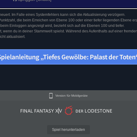
euert. Im Falle eines Systemfehlers kann sich die Aktualisierung verzögern.
Punktzahl, die beim Erreichen von Ebene 100 oder einer tiefer liegenden Ebene erz
 beim Einloggen angezeigt wird, bezieht sich auf die Ebenen 100 und tiefer.
ert, wenn du in deiner Stammwelt spielst. Während des Aufenthalts auf einer fremd
ht aktualisiert.
Version für Mobilgeräte
Spiel herunterladen