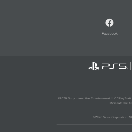
Facebook
©2026 Sony Interactive Entertainment LLC."PlayStation
Microsoft, the 
©2026 Valve Corporation. St