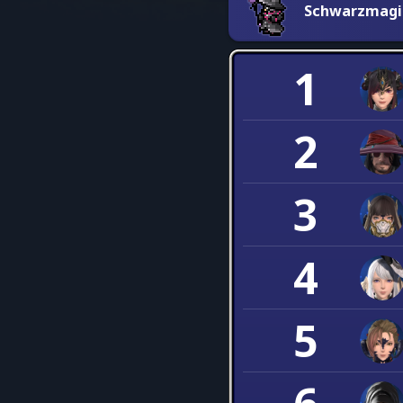
Schwarzmagi
1
2
3
4
5