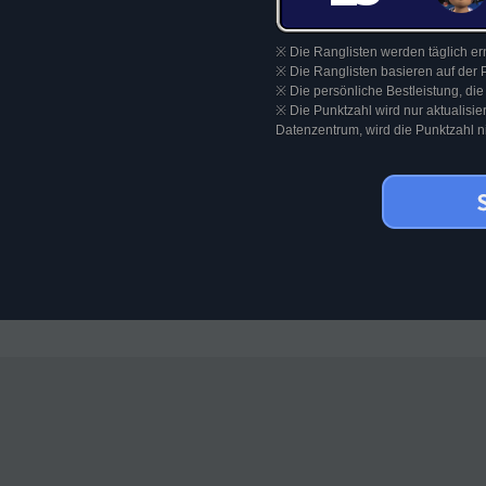
※ Die Ranglisten werden täglich ern
※ Die Ranglisten basieren auf der 
※ Die persönliche Bestleistung, die
※ Die Punktzahl wird nur aktualisi
Datenzentrum, wird die Punktzahl nic