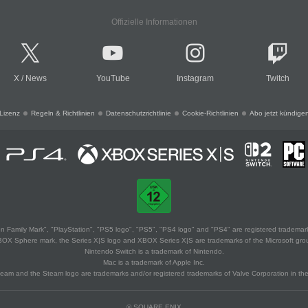
Offizielle Informationen
X
/
News
YouTube
Instagram
Twitch
Lizenz
Regeln & Richtlinien
Datenschutzrichtlinie
Cookie-Richtlinien
Abo jetzt kündige
 Family Mark", "PlayStation", "PS5 logo", "PS5", "PS4 logo" and "PS4" are registered trademark
XBOX Sphere mark, the Series X|S logo and XBOX Series X|S are trademarks of the Microsoft gro
Nintendo Switch is a trademark of Nintendo.
Mac is a trademark of Apple Inc.
eam and the Steam logo are trademarks and/or registered trademarks of Valve Corporation in the 
© SQUARE ENIX