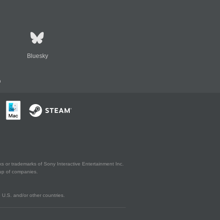
Bluesky
n
s or trademarks of Sony Interactive Entertainment Inc.
up of companies.
U.S. and/or other countries.