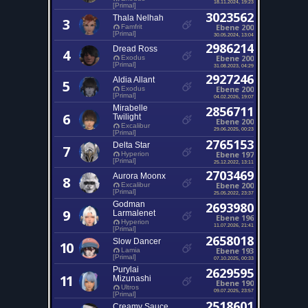
18.11.2024, 19:23
[Primal]
3023562
Thala Nelhah
3
Ebene 200
Famfrit
[Primal]
30.05.2024, 13:04
2986214
Dread Ross
4
Ebene 200
Exodus
[Primal]
31.08.2023, 04:29
2927246
Aldia Allant
5
Ebene 200
Exodus
[Primal]
04.02.2026, 19:07
Mirabelle
2856711
6
Twilight
Ebene 200
Excalibur
29.06.2025, 00:23
[Primal]
2765153
Delta Star
7
Ebene 197
Hyperion
[Primal]
25.12.2022, 13:11
2703469
Aurora Moonx
8
Ebene 200
Excalibur
[Primal]
25.05.2022, 23:37
Godman
2693980
9
Larmalenet
Ebene 196
Hyperion
11.07.2026, 21:41
[Primal]
2658018
Slow Dancer
10
Ebene 193
Lamia
[Primal]
07.10.2025, 00:33
Purylai
2629595
11
Mizunashi
Ebene 190
Ultros
09.07.2025, 23:57
[Primal]
2518601
Creamy Sauce