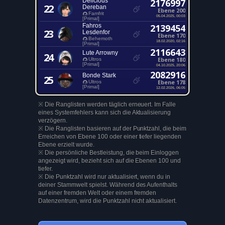
Delicious
2176997
22
Dereban
Ebene 200
Famfrit
05.04.2025, 00:03
[Primal]
Fahros
2139454
23
Lesdenfor
Ebene 170
Behemoth
18.02.2020, 02:16
[Primal]
2116643
Lute Arrowny
24
Ebene 180
Ultros
[Primal]
04.10.2025, 20:06
2082916
Bonde Stark
25
Ebene 178
Ultros
[Primal]
12.02.2026, 06:05
※ Die Ranglisten werden täglich erneuert. Im Falle
eines Systemfehlers kann sich die Aktualisierung
verzögern.
※ Die Ranglisten basieren auf der Punktzahl, die beim
Erreichen von Ebene 100 oder einer tiefer liegenden
Ebene erzielt wurde.
※ Die persönliche Bestleistung, die beim Einloggen
angezeigt wird, bezieht sich auf die Ebenen 100 und
tiefer.
※ Die Punktzahl wird nur aktualisiert, wenn du in
deiner Stammwelt spielst. Während des Aufenthalts
auf einer fremden Welt oder einem fremden
Datenzentrum, wird die Punktzahl nicht aktualisiert.