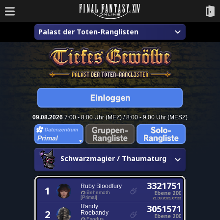
Palast der Toten-Ranglisten
09.08.2026
7:00 - 8:00 Uhr (MEZ) / 8:00 - 9:00 Uhr (MESZ)
Primal
Schwarzmagier / Thaumaturg
3321751
Ruby Bloodfury
1
Ebene 200
Behemoth
[Primal]
21.09.2023, 07:33
Randy
3051571
2
Roebandy
Ebene 200
Exodus