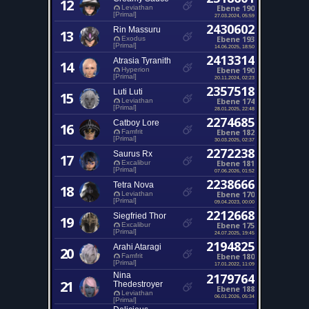
12
Ebene 190
Leviathan
[Primal]
27.03.2024, 05:59
2430602
Rin Massuru
13
Ebene 193
Exodus
[Primal]
14.06.2025, 18:50
2413314
Atrasia Tyranith
14
Ebene 190
Hyperion
[Primal]
20.11.2024, 02:23
2357518
Luti Luti
15
Ebene 174
Leviathan
[Primal]
28.01.2025, 22:48
2274685
Catboy Lore
16
Ebene 182
Famfrit
[Primal]
30.03.2025, 02:37
2272238
Saurus Rx
17
Ebene 181
Excalibur
[Primal]
07.06.2026, 01:52
2238666
Tetra Nova
18
Ebene 170
Leviathan
[Primal]
09.04.2023, 00:00
2212668
Siegfried Thor
19
Ebene 175
Excalibur
[Primal]
24.07.2025, 19:45
2194825
Arahi Ataragi
20
Ebene 180
Famfrit
[Primal]
17.01.2022, 11:09
Nina
2179764
21
Thedestroyer
Ebene 188
Leviathan
06.01.2026, 05:34
[Primal]