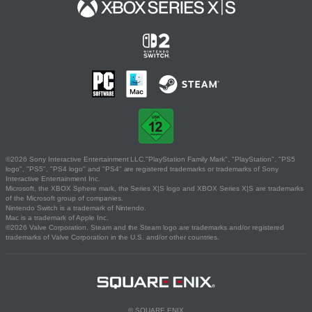
©2026 Sony Interactive Entertainment LLC."PlayStation Family Mark", "PlayStation", "PS5
logo", "PS5", "PS4 logo" and "PS4" are registered trademarks or trademarks of Sony
Interactive Entertainment Inc.
Microsoft, the XBOX Sphere mark, the Series X|S logo and XBOX Series X|S are trademarks
of the Microsoft group of companies.
Nintendo Switch is a trademark of Nintendo.
Mac is a trademark of Apple Inc.
©2026 Valve Corporation. Steam and the Steam logo are trademarks and/or registered
trademarks of Valve Corporation in the U.S. and/or other countries.
© SQUARE ENIX