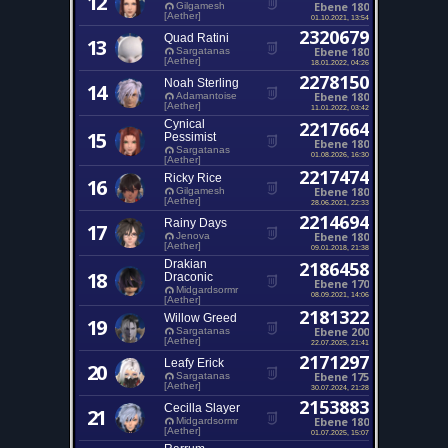
12
Ebene 180
Gilgamesh
[Aether]
01.10.2021, 13:54
2320679
Quad Ratini
13
Ebene 180
Sargatanas
[Aether]
18.01.2022, 04:26
2278150
Noah Sterling
14
Ebene 180
Adamantoise
[Aether]
11.01.2022, 03:42
Cynical
2217664
15
Pessimist
Ebene 180
Sargatanas
01.08.2026, 16:30
[Aether]
2217474
Ricky Rice
16
Ebene 180
Gilgamesh
[Aether]
28.06.2021, 22:33
2214694
Rainy Days
17
Ebene 180
Jenova
[Aether]
09.01.2018, 21:38
Drakian
2186458
18
Draconic
Ebene 170
Midgardsormr
08.09.2021, 14:06
[Aether]
2181322
Willow Greed
19
Ebene 200
Sargatanas
[Aether]
22.07.2025, 21:41
2171297
Leafy Erick
20
Ebene 175
Sargatanas
[Aether]
30.07.2024, 21:28
2153883
Cecilla Slayer
21
Ebene 180
Midgardsormr
[Aether]
01.07.2025, 15:07