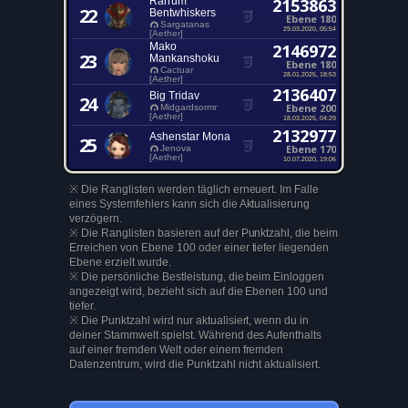
Rarrum
2153863
22
Bentwhiskers
Ebene 180
Sargatanas
29.03.2020, 05:54
[Aether]
Mako
2146972
23
Mankanshoku
Ebene 180
Cactuar
28.01.2025, 18:53
[Aether]
2136407
Big Tridav
24
Ebene 200
Midgardsormr
[Aether]
18.03.2025, 04:29
2132977
Ashenstar Mona
25
Ebene 170
Jenova
[Aether]
10.07.2020, 19:06
※ Die Ranglisten werden täglich erneuert. Im Falle
eines Systemfehlers kann sich die Aktualisierung
verzögern.
※ Die Ranglisten basieren auf der Punktzahl, die beim
Erreichen von Ebene 100 oder einer tiefer liegenden
Ebene erzielt wurde.
※ Die persönliche Bestleistung, die beim Einloggen
angezeigt wird, bezieht sich auf die Ebenen 100 und
tiefer.
※ Die Punktzahl wird nur aktualisiert, wenn du in
deiner Stammwelt spielst. Während des Aufenthalts
auf einer fremden Welt oder einem fremden
Datenzentrum, wird die Punktzahl nicht aktualisiert.