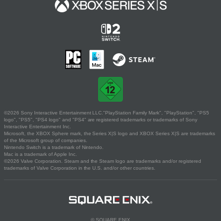
©2026 Sony Interactive Entertainment LLC."PlayStation Family Mark", "PlayStation", "PS5
logo", "PS5", "PS4 logo" and "PS4" are registered trademarks or trademarks of Sony
Interactive Entertainment Inc.
Microsoft, the XBOX Sphere mark, the Series X|S logo and XBOX Series X|S are trademarks
of the Microsoft group of companies.
Nintendo Switch is a trademark of Nintendo.
Mac is a trademark of Apple Inc.
©2026 Valve Corporation. Steam and the Steam logo are trademarks and/or registered
trademarks of Valve Corporation in the U.S. and/or other countries.
© SQUARE ENIX