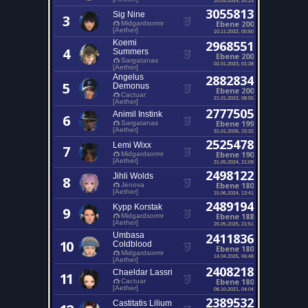
3055813
Sig Nine
3
Ebene 200
Midgardsormr
[Aether]
10.11.2022, 00:50
Koemi
2968551
4
Summers
Ebene 200
Sargatanas
02.01.2023, 01:28
[Aether]
Angelus
2882834
5
Demonus
Ebene 200
Cactuar
21.01.2022, 08:55
[Aether]
2777505
Animil Instink
6
Ebene 199
Sargatanas
[Aether]
31.01.2026, 15:32
2525478
Lemi Wixx
7
Ebene 190
Midgardsormr
[Aether]
31.05.2024, 21:09
2498122
Jihli Wolds
8
Ebene 180
Jenova
[Aether]
15.06.2024, 13:41
2489194
Kypp Korstak
9
Ebene 188
Midgardsormr
[Aether]
25.05.2025, 21:51
Umbasa
2411836
10
Coldblood
Ebene 180
Midgardsormr
14.04.2025, 06:48
[Aether]
2408218
Chaeldar Lassri
11
Ebene 180
Cactuar
[Aether]
08.10.2021, 04:04
2389532
Castitatis Lilium