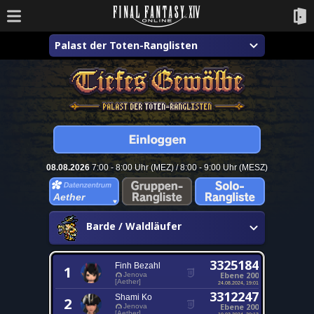
Palast der Toten-Ranglisten
08.08.2026
7:00 - 8:00 Uhr (MEZ) / 8:00 - 9:00 Uhr (MESZ)
Aether
Barde / Waldläufer
3325184
Finh Bezahl
1
Ebene 200
Jenova
[Aether]
24.08.2024, 19:01
3312247
Shami Ko
2
Ebene 200
Jenova
[Aether]
10.03.2024, 20:13