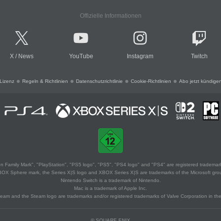
Offizielle Informationen
X
/
News
YouTube
Instagram
Twitch
Lizenz
Regeln & Richtlinien
Datenschutzrichtlinie
Cookie-Richtlinien
Abo jetzt kündige
 Family Mark", "PlayStation", "PS5 logo", "PS5", "PS4 logo" and "PS4" are registered trademark
XBOX Sphere mark, the Series X|S logo and XBOX Series X|S are trademarks of the Microsoft gro
Nintendo Switch is a trademark of Nintendo.
Mac is a trademark of Apple Inc.
eam and the Steam logo are trademarks and/or registered trademarks of Valve Corporation in the 
© SQUARE ENIX