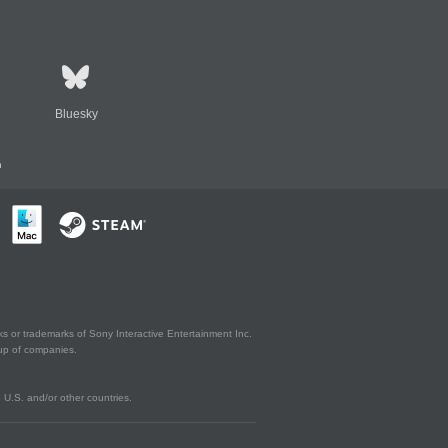
Bluesky
n
s or trademarks of Sony Interactive Entertainment Inc.
up of companies.
U.S. and/or other countries.