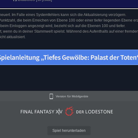
euert. Im Falle eines Systemfehlers kann sich die Aktualisierung verzögern.
Punktzahl, die beim Erreichen von Ebene 100 oder einer tiefer liegenden Ebene erz
 beim Einloggen angezeigt wird, bezieht sich auf die Ebenen 100 und tiefer.
ert, wenn du in deiner Stammwelt spielst. Während des Aufenthalts auf einer fremd
ht aktualisiert.
Version für Mobilgeräte
Spiel herunterladen