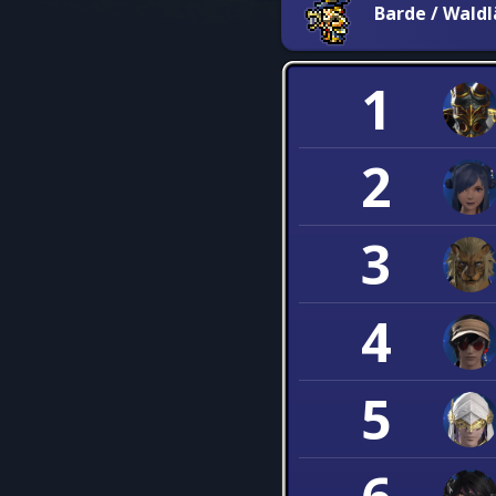
Barde / Waldl
1
2
3
4
5