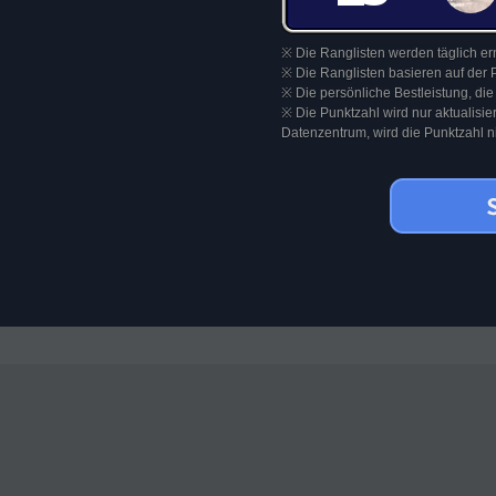
※ Die Ranglisten werden täglich ern
※ Die Ranglisten basieren auf der 
※ Die persönliche Bestleistung, die
※ Die Punktzahl wird nur aktualisi
Datenzentrum, wird die Punktzahl nic