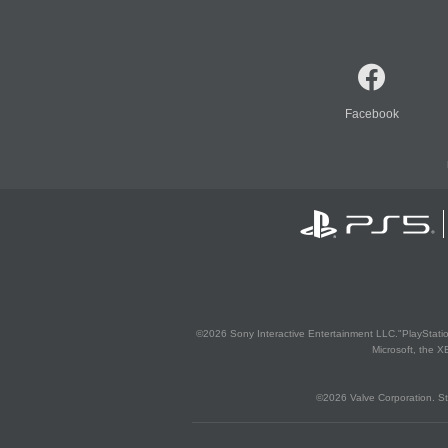
Facebook
©2026 Sony Interactive Entertainment LLC."PlayStation
Microsoft, the 
©2026 Valve Corporation. St