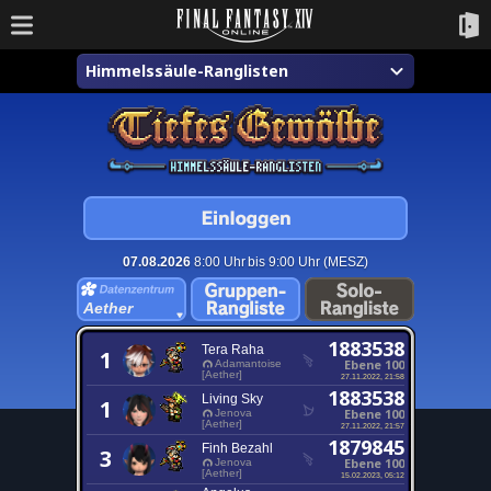
Himmelssäule-Ranglisten
07.08.2026
8:00 Uhr bis 9:00 Uhr (MESZ)
Aether
1883538
Tera Raha
1
Ebene 100
Adamantoise
[Aether]
27.11.2022, 21:58
1883538
Living Sky
1
Ebene 100
Jenova
[Aether]
27.11.2022, 21:57
1879845
Finh Bezahl
3
Ebene 100
Jenova
[Aether]
15.02.2023, 05:12