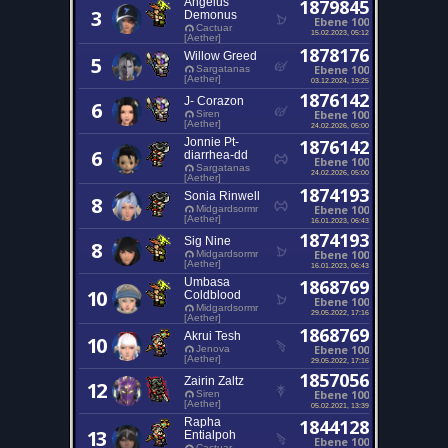
Angelus
1879845
3
Demonus
Ebene 100
Cactuar
15.02.2023, 05:12
[Aether]
1878176
Willow Greed
5
Ebene 100
Sargatanas
[Aether]
03.12.2024, 19:25
1876142
J- Corazon
6
Ebene 100
Siren
[Aether]
24.02.2026, 05:00
Jonnie Pt-
1876142
6
diarrhea-dd
Ebene 100
Sargatanas
24.02.2026, 05:00
[Aether]
1874193
Sonia Rinwell
8
Ebene 100
Midgardsormr
[Aether]
16.01.2023, 06:43
1874193
Sig Nine
8
Ebene 100
Midgardsormr
[Aether]
16.01.2023, 06:43
Umbasa
1868769
10
Coldblood
Ebene 100
Midgardsormr
29.05.2022, 17:16
[Aether]
1868769
Akrui Tesh
10
Ebene 100
Jenova
[Aether]
29.05.2022, 17:16
1857056
Zairin Zaltz
12
Ebene 100
Siren
[Aether]
05.02.2021, 13:39
Rapha
1844128
13
Entialpoh
Ebene 100
Cactuar