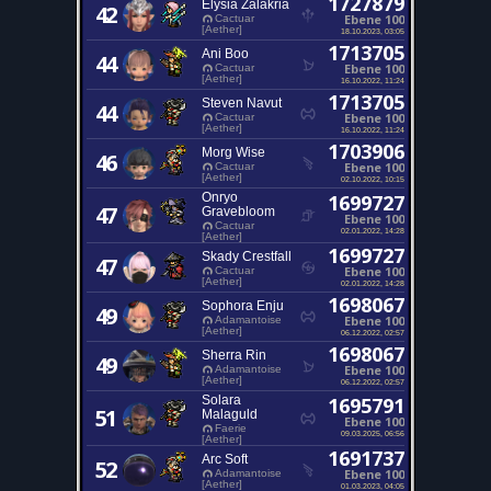
1727879
Elysia Zalakria
42
Ebene 100
Cactuar
[Aether]
18.10.2023, 03:05
1713705
Ani Boo
44
Ebene 100
Cactuar
[Aether]
16.10.2022, 11:24
1713705
Steven Navut
44
Ebene 100
Cactuar
[Aether]
16.10.2022, 11:24
1703906
Morg Wise
46
Ebene 100
Cactuar
[Aether]
02.10.2022, 10:15
Onryo
1699727
47
Gravebloom
Ebene 100
Cactuar
02.01.2022, 14:28
[Aether]
1699727
Skady Crestfall
47
Ebene 100
Cactuar
[Aether]
02.01.2022, 14:28
1698067
Sophora Enju
49
Ebene 100
Adamantoise
[Aether]
06.12.2022, 02:57
1698067
Sherra Rin
49
Ebene 100
Adamantoise
[Aether]
06.12.2022, 02:57
Solara
1695791
51
Malaguld
Ebene 100
Faerie
09.03.2025, 06:56
[Aether]
1691737
Arc Soft
52
Ebene 100
Adamantoise
[Aether]
01.03.2023, 04:05