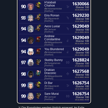
H'alabali
1630066
90
Chahoe
Ebene 100
Adamantoise
25.03.2023, 03:03
[Aether]
1629230
Eira Ronan
93
Ebene 100
Gilgamesh
[Aether]
12.07.2026, 23:14
1629049
Aeos Luxiar
94
Ebene 100
Cactuar
[Aether]
29.12.2020, 08:34
Andrew
1629049
94
Constantine
Ebene 100
Midgardsormr
29.12.2020, 08:34
[Aether]
1629049
You Blundered
94
Ebene 100
Adamantoise
[Aether]
29.12.2020, 08:34
1628824
Stubby Bunny
97
Ebene 100
Sargatanas
[Aether]
27.03.2024, 03:08
Drakian
1627568
98
Draconic
Ebene 100
Midgardsormr
21.12.2022, 00:09
[Aether]
1626754
Di Bar
99
Ebene 100
Gilgamesh
[Aether]
19.12.2022, 04:26
1626754
Sare Murai
99
Ebene 100
Cactuar
[Aether]
19.12.2022, 04:26
※ Die Ranglisten werden täglich erneuert. Im Falle