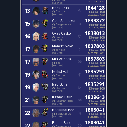
03.05.2021, 01:32
[Aether]
1844128
Nemh Rua
13
Ebene 100
Cactuar
[Aether]
03.05.2021, 01:32
1839872
Cole Squeaker
15
Ebene 100
Sargatanas
[Aether]
04.02.2025, 00:09
1838013
Okay Cayko
16
Ebene 100
Faerie
[Aether]
21.06.2024, 20:16
1837803
Maneki' Neko
17
Ebene 100
Jenova
[Aether]
14.08.2022, 03:51
1837803
Mio Warlock
17
Ebene 100
Siren
[Aether]
14.08.2022, 03:50
1835291
Kethsi Mah
19
Ebene 100
Cactuar
[Aether]
05.04.2025, 05:32
1835291
Iced Buns
19
Ebene 100
Cactuar
[Aether]
05.04.2025, 05:31
1829643
Kazeyr Fizuk
21
Ebene 100
Adamantoise
[Aether]
30.05.2023, 03:38
1803041
Nocturnal Bee
22
Ebene 100
Sargatanas
[Aether]
04.09.2023, 04:46
1803041
Raider Fang
22
Ebene 100
Sargatanas