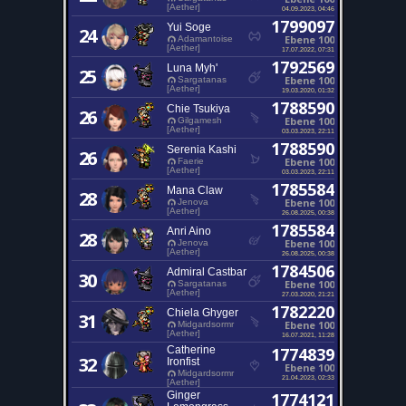
[Aether]
04.09.2023, 04:46
1799097
Yui Soge
24
Ebene 100
Adamantoise
[Aether]
17.07.2022, 07:31
1792569
Luna Myh'
25
Ebene 100
Sargatanas
[Aether]
19.03.2020, 01:32
1788590
Chie Tsukiya
26
Ebene 100
Gilgamesh
[Aether]
03.03.2023, 22:11
1788590
Serenia Kashi
26
Ebene 100
Faerie
[Aether]
03.03.2023, 22:11
1785584
Mana Claw
28
Ebene 100
Jenova
[Aether]
26.08.2025, 00:38
1785584
Anri Aino
28
Ebene 100
Jenova
[Aether]
26.08.2025, 00:38
1784506
Admiral Castbar
30
Ebene 100
Sargatanas
[Aether]
27.03.2020, 21:21
1782220
Chiela Ghyger
31
Ebene 100
Midgardsormr
[Aether]
16.07.2021, 11:28
Catherine
1774839
32
Ironfist
Ebene 100
Midgardsormr
21.04.2023, 02:33
[Aether]
Ginger
1774121