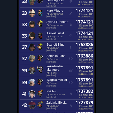
33
Lemongrass
Ebene 100
Sargatanas
05.08.2022, 01:59
[Aether]
1774121
Kure Migure
33
Ebene 100
Sargatanas
[Aether]
05.08.2022, 01:59
1774121
Aydria Fireheart
33
Ebene 100
Sargatanas
[Aether]
05.08.2022, 01:59
1774121
Asukalu Askl
33
Ebene 100
Sargatanas
[Aether]
05.08.2022, 01:59
1763886
Scarlett Blint
37
Ebene 100
Cactuar
[Aether]
20.08.2022, 02:04
1763886
Somoko Blint
37
Ebene 100
Cactuar
[Aether]
20.08.2022, 02:04
Yeke-bukha
1737891
39
Malaguld
Ebene 100
Faerie
13.11.2024, 08:09
[Aether]
1737891
Tyago'a Molkot
39
Ebene 100
Faerie
[Aether]
13.11.2024, 08:08
1737382
N-a N-i
41
Ebene 100
Adamantoise
[Aether]
26.01.2021, 05:52
1727879
Zalakria Elysia
42
Ebene 100
Cactuar
[Aether]
18.10.2023, 03:05