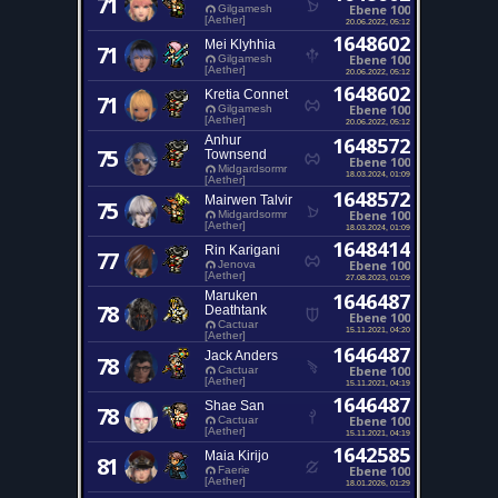
71
Ebene 100
Gilgamesh
[Aether]
20.06.2022, 05:12
1648602
Mei Klyhhia
71
Ebene 100
Gilgamesh
[Aether]
20.06.2022, 05:12
1648602
Kretia Connet
71
Ebene 100
Gilgamesh
[Aether]
20.06.2022, 05:12
Anhur
1648572
75
Townsend
Ebene 100
Midgardsormr
18.03.2024, 01:09
[Aether]
1648572
Mairwen Talvir
75
Ebene 100
Midgardsormr
[Aether]
18.03.2024, 01:09
1648414
Rin Karigani
77
Ebene 100
Jenova
[Aether]
27.08.2023, 01:09
Maruken
1646487
78
Deathtank
Ebene 100
Cactuar
15.11.2021, 04:20
[Aether]
1646487
Jack Anders
78
Ebene 100
Cactuar
[Aether]
15.11.2021, 04:19
1646487
Shae San
78
Ebene 100
Cactuar
[Aether]
15.11.2021, 04:19
1642585
Maia Kirijo
81
Ebene 100
Faerie
[Aether]
18.01.2026, 01:29