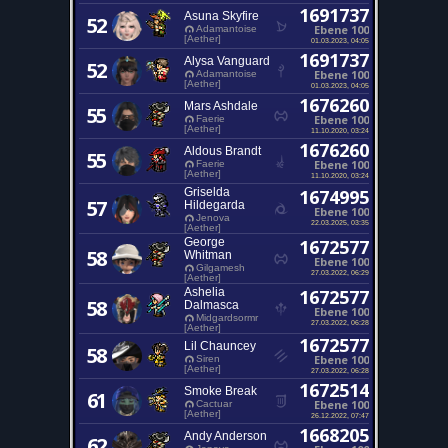
1691737
Asuna Skyfire
52
Ebene 100
Adamantoise
[Aether]
01.03.2023, 04:05
1691737
Alysa Vanguard
52
Ebene 100
Adamantoise
[Aether]
01.03.2023, 04:05
1676260
Mars Ashdale
55
Ebene 100
Faerie
[Aether]
11.10.2020, 03:24
1676260
Aldous Brandt
55
Ebene 100
Faerie
[Aether]
11.10.2020, 03:24
Griselda
1674995
57
Hildegarda
Ebene 100
Jenova
22.03.2025, 03:35
[Aether]
George
1672577
58
Whitman
Ebene 100
Gilgamesh
27.03.2022, 06:29
[Aether]
Ashelia
1672577
58
Dalmasca
Ebene 100
Midgardsormr
27.03.2022, 06:28
[Aether]
1672577
Lil Chauncey
58
Ebene 100
Siren
[Aether]
27.03.2022, 06:28
1672514
Smoke Break
61
Ebene 100
Cactuar
[Aether]
26.12.2022, 07:47
1668205
Andy Anderson
62