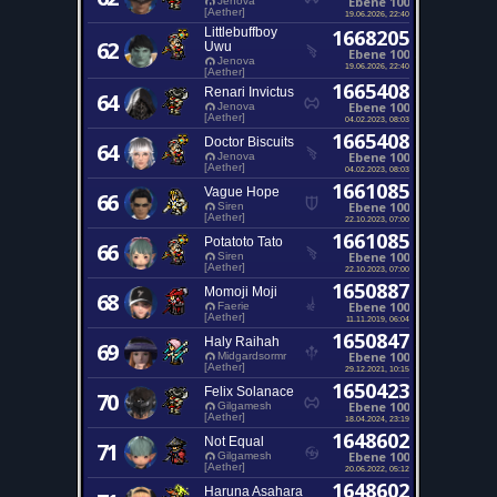
Ebene 100
Jenova
[Aether]
19.06.2026, 22:40
Littlebuffboy
1668205
62
Uwu
Ebene 100
Jenova
19.06.2026, 22:40
[Aether]
1665408
Renari Invictus
64
Ebene 100
Jenova
[Aether]
04.02.2023, 08:03
1665408
Doctor Biscuits
64
Ebene 100
Jenova
[Aether]
04.02.2023, 08:03
1661085
Vague Hope
66
Ebene 100
Siren
[Aether]
22.10.2023, 07:00
1661085
Potatoto Tato
66
Ebene 100
Siren
[Aether]
22.10.2023, 07:00
1650887
Momoji Moji
68
Ebene 100
Faerie
[Aether]
11.11.2019, 06:04
1650847
Haly Raihah
69
Ebene 100
Midgardsormr
[Aether]
29.12.2021, 10:15
1650423
Felix Solanace
70
Ebene 100
Gilgamesh
[Aether]
18.04.2024, 23:19
1648602
Not Equal
71
Ebene 100
Gilgamesh
[Aether]
20.06.2022, 05:12
1648602
Haruna Asahara