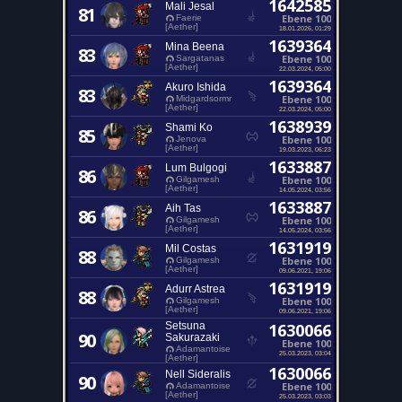
1642585
Mali Jesal
81
Ebene 100
Faerie
[Aether]
18.01.2026, 01:29
1639364
Mina Beena
83
Ebene 100
Sargatanas
[Aether]
22.03.2024, 05:00
1639364
Akuro Ishida
83
Ebene 100
Midgardsormr
[Aether]
22.03.2024, 05:00
1638939
Shami Ko
85
Ebene 100
Jenova
[Aether]
19.03.2023, 06:23
1633887
Lum Bulgogi
86
Ebene 100
Gilgamesh
[Aether]
14.05.2024, 03:56
1633887
Aih Tas
86
Ebene 100
Gilgamesh
[Aether]
14.05.2024, 03:56
1631919
Mil Costas
88
Ebene 100
Gilgamesh
[Aether]
09.06.2021, 19:06
1631919
Adurr Astrea
88
Ebene 100
Gilgamesh
[Aether]
09.06.2021, 19:06
Setsuna
1630066
90
Sakurazaki
Ebene 100
Adamantoise
25.03.2023, 03:04
[Aether]
1630066
Nell Sideralis
90
Ebene 100
Adamantoise
[Aether]
25.03.2023, 03:03