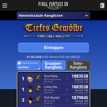
Himmelssäule-Ranglisten
07.08.2026
8:00 Uhr bis 9:00 Uhr (MESZ)
Aether
1883538
Tera Raha
1
Ebene 100
Adamantoise
[Aether]
27.11.2022, 21:58
1883538
Living Sky
1
Ebene 100
Jenova
[Aether]
27.11.2022, 21:57
1879845
Finh Bezahl
3
Ebene 100
Jenova
[Aether]
15.02.2023, 05:12