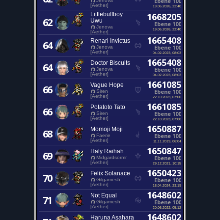
Ebene 100
Jenova
[Aether]
19.06.2026, 22:40
Littlebuffboy
1668205
62
Uwu
Ebene 100
Jenova
19.06.2026, 22:40
[Aether]
1665408
Renari Invictus
64
Ebene 100
Jenova
[Aether]
04.02.2023, 08:03
1665408
Doctor Biscuits
64
Ebene 100
Jenova
[Aether]
04.02.2023, 08:03
1661085
Vague Hope
66
Ebene 100
Siren
[Aether]
22.10.2023, 07:00
1661085
Potatoto Tato
66
Ebene 100
Siren
[Aether]
22.10.2023, 07:00
1650887
Momoji Moji
68
Ebene 100
Faerie
[Aether]
11.11.2019, 06:04
1650847
Haly Raihah
69
Ebene 100
Midgardsormr
[Aether]
29.12.2021, 10:15
1650423
Felix Solanace
70
Ebene 100
Gilgamesh
[Aether]
18.04.2024, 23:19
1648602
Not Equal
71
Ebene 100
Gilgamesh
[Aether]
20.06.2022, 05:12
1648602
Haruna Asahara