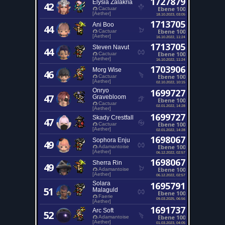
1727879
Elysia Zalakria
42
Ebene 100
Cactuar
[Aether]
18.10.2023, 03:05
1713705
Ani Boo
44
Ebene 100
Cactuar
[Aether]
16.10.2022, 11:24
1713705
Steven Navut
44
Ebene 100
Cactuar
[Aether]
16.10.2022, 11:24
1703906
Morg Wise
46
Ebene 100
Cactuar
[Aether]
02.10.2022, 10:15
Onryo
1699727
47
Gravebloom
Ebene 100
Cactuar
02.01.2022, 14:28
[Aether]
1699727
Skady Crestfall
47
Ebene 100
Cactuar
[Aether]
02.01.2022, 14:28
1698067
Sophora Enju
49
Ebene 100
Adamantoise
[Aether]
06.12.2022, 02:57
1698067
Sherra Rin
49
Ebene 100
Adamantoise
[Aether]
06.12.2022, 02:57
Solara
1695791
51
Malaguld
Ebene 100
Faerie
09.03.2025, 06:56
[Aether]
1691737
Arc Soft
52
Ebene 100
Adamantoise
[Aether]
01.03.2023, 04:05