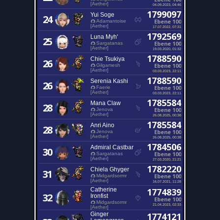
[Aether]
04.09.2023, 04:46
1799097
Yui Soge
24
Ebene 100
Adamantoise
[Aether]
17.07.2022, 07:31
1792569
Luna Myh'
25
Ebene 100
Sargatanas
[Aether]
19.03.2020, 01:32
1788590
Chie Tsukiya
26
Ebene 100
Gilgamesh
[Aether]
03.03.2023, 22:11
1788590
Serenia Kashi
26
Ebene 100
Faerie
[Aether]
03.03.2023, 22:11
1785584
Mana Claw
28
Ebene 100
Jenova
[Aether]
26.08.2025, 00:38
1785584
Anri Aino
28
Ebene 100
Jenova
[Aether]
26.08.2025, 00:38
1784506
Admiral Castbar
30
Ebene 100
Sargatanas
[Aether]
27.03.2020, 21:21
1782220
Chiela Ghyger
31
Ebene 100
Midgardsormr
[Aether]
16.07.2021, 11:28
Catherine
1774839
32
Ironfist
Ebene 100
Midgardsormr
21.04.2023, 02:33
[Aether]
Ginger
1774121