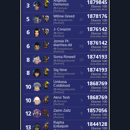
Angelus
1879845
3
Demonus
Ebene 100
Cactuar
15.02.2023, 05:12
[Aether]
1878176
Willow Greed
5
Ebene 100
Sargatanas
[Aether]
03.12.2024, 19:25
1876142
J- Corazon
6
Ebene 100
Siren
[Aether]
24.02.2026, 05:00
Jonnie Pt-
1876142
6
diarrhea-dd
Ebene 100
Sargatanas
24.02.2026, 05:00
[Aether]
1874193
Sonia Rinwell
8
Ebene 100
Midgardsormr
[Aether]
16.01.2023, 06:43
1874193
Sig Nine
8
Ebene 100
Midgardsormr
[Aether]
16.01.2023, 06:43
Umbasa
1868769
10
Coldblood
Ebene 100
Midgardsormr
29.05.2022, 17:16
[Aether]
1868769
Akrui Tesh
10
Ebene 100
Jenova
[Aether]
29.05.2022, 17:16
1857056
Zairin Zaltz
12
Ebene 100
Siren
[Aether]
05.02.2021, 13:39
Rapha
1844128
13
Entialpoh
Ebene 100
Cactuar