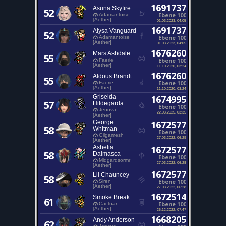
1691737
Asuna Skyfire
52
Ebene 100
Adamantoise
[Aether]
01.03.2023, 04:05
1691737
Alysa Vanguard
52
Ebene 100
Adamantoise
[Aether]
01.03.2023, 04:05
1676260
Mars Ashdale
55
Ebene 100
Faerie
[Aether]
11.10.2020, 03:24
1676260
Aldous Brandt
55
Ebene 100
Faerie
[Aether]
11.10.2020, 03:24
Griselda
1674995
57
Hildegarda
Ebene 100
Jenova
22.03.2025, 03:35
[Aether]
George
1672577
58
Whitman
Ebene 100
Gilgamesh
27.03.2022, 06:29
[Aether]
Ashelia
1672577
58
Dalmasca
Ebene 100
Midgardsormr
27.03.2022, 06:28
[Aether]
1672577
Lil Chauncey
58
Ebene 100
Siren
[Aether]
27.03.2022, 06:28
1672514
Smoke Break
61
Ebene 100
Cactuar
[Aether]
26.12.2022, 07:47
1668205
Andy Anderson
62