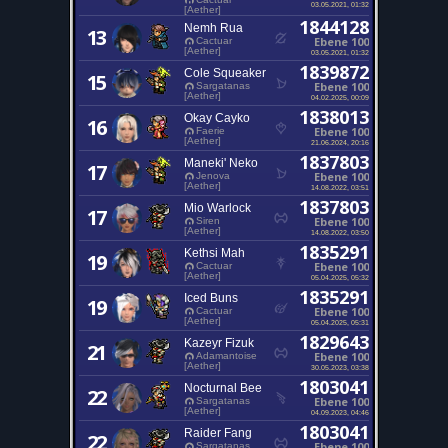
03.05.2021, 01:32
[Aether]
1844128
Nemh Rua
13
Ebene 100
Cactuar
[Aether]
03.05.2021, 01:32
1839872
Cole Squeaker
15
Ebene 100
Sargatanas
[Aether]
04.02.2025, 00:09
1838013
Okay Cayko
16
Ebene 100
Faerie
[Aether]
21.06.2024, 20:16
1837803
Maneki' Neko
17
Ebene 100
Jenova
[Aether]
14.08.2022, 03:51
1837803
Mio Warlock
17
Ebene 100
Siren
[Aether]
14.08.2022, 03:50
1835291
Kethsi Mah
19
Ebene 100
Cactuar
[Aether]
05.04.2025, 05:32
1835291
Iced Buns
19
Ebene 100
Cactuar
[Aether]
05.04.2025, 05:31
1829643
Kazeyr Fizuk
21
Ebene 100
Adamantoise
[Aether]
30.05.2023, 03:38
1803041
Nocturnal Bee
22
Ebene 100
Sargatanas
[Aether]
04.09.2023, 04:46
1803041
Raider Fang
22
Ebene 100
Sargatanas