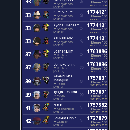
33
Lemongrass
Ebene 100
Sargatanas
05.08.2022, 01:59
[Aether]
1774121
Kure Migure
33
Ebene 100
Sargatanas
[Aether]
05.08.2022, 01:59
1774121
Aydria Fireheart
33
Ebene 100
Sargatanas
[Aether]
05.08.2022, 01:59
1774121
Asukalu Askl
33
Ebene 100
Sargatanas
[Aether]
05.08.2022, 01:59
1763886
Scarlett Blint
37
Ebene 100
Cactuar
[Aether]
20.08.2022, 02:04
1763886
Somoko Blint
37
Ebene 100
Cactuar
[Aether]
20.08.2022, 02:04
Yeke-bukha
1737891
39
Malaguld
Ebene 100
Faerie
13.11.2024, 08:09
[Aether]
1737891
Tyago'a Molkot
39
Ebene 100
Faerie
[Aether]
13.11.2024, 08:08
1737382
N-a N-i
41
Ebene 100
Adamantoise
[Aether]
26.01.2021, 05:52
1727879
Zalakria Elysia
42
Ebene 100
Cactuar
[Aether]
18.10.2023, 03:05