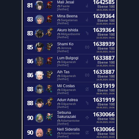
1642585
Mali Jesal
81
Ebene 100
Faerie
[Aether]
18.01.2026, 01:29
1639364
Mina Beena
83
Ebene 100
Sargatanas
[Aether]
22.03.2024, 05:00
1639364
Akuro Ishida
83
Ebene 100
Midgardsormr
[Aether]
22.03.2024, 05:00
1638939
Shami Ko
85
Ebene 100
Jenova
[Aether]
19.03.2023, 06:23
1633887
Lum Bulgogi
86
Ebene 100
Gilgamesh
[Aether]
14.05.2024, 03:56
1633887
Aih Tas
86
Ebene 100
Gilgamesh
[Aether]
14.05.2024, 03:56
1631919
Mil Costas
88
Ebene 100
Gilgamesh
[Aether]
09.06.2021, 19:06
1631919
Adurr Astrea
88
Ebene 100
Gilgamesh
[Aether]
09.06.2021, 19:06
Setsuna
1630066
90
Sakurazaki
Ebene 100
Adamantoise
25.03.2023, 03:04
[Aether]
1630066
Nell Sideralis
90
Ebene 100
Adamantoise
[Aether]
25.03.2023, 03:03