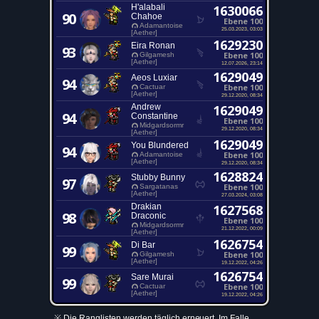
H'alabali
1630066
90
Chahoe
Ebene 100
Adamantoise
25.03.2023, 03:03
[Aether]
1629230
Eira Ronan
93
Ebene 100
Gilgamesh
[Aether]
12.07.2026, 23:14
1629049
Aeos Luxiar
94
Ebene 100
Cactuar
[Aether]
29.12.2020, 08:34
Andrew
1629049
94
Constantine
Ebene 100
Midgardsormr
29.12.2020, 08:34
[Aether]
1629049
You Blundered
94
Ebene 100
Adamantoise
[Aether]
29.12.2020, 08:34
1628824
Stubby Bunny
97
Ebene 100
Sargatanas
[Aether]
27.03.2024, 03:08
Drakian
1627568
98
Draconic
Ebene 100
Midgardsormr
21.12.2022, 00:09
[Aether]
1626754
Di Bar
99
Ebene 100
Gilgamesh
[Aether]
19.12.2022, 04:26
1626754
Sare Murai
99
Ebene 100
Cactuar
[Aether]
19.12.2022, 04:26
※ Die Ranglisten werden täglich erneuert. Im Falle