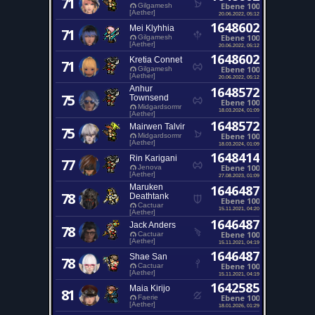
71
Ebene 100
Gilgamesh
[Aether]
20.06.2022, 05:12
1648602
Mei Klyhhia
71
Ebene 100
Gilgamesh
[Aether]
20.06.2022, 05:12
1648602
Kretia Connet
71
Ebene 100
Gilgamesh
[Aether]
20.06.2022, 05:12
Anhur
1648572
75
Townsend
Ebene 100
Midgardsormr
18.03.2024, 01:09
[Aether]
1648572
Mairwen Talvir
75
Ebene 100
Midgardsormr
[Aether]
18.03.2024, 01:09
1648414
Rin Karigani
77
Ebene 100
Jenova
[Aether]
27.08.2023, 01:09
Maruken
1646487
78
Deathtank
Ebene 100
Cactuar
15.11.2021, 04:20
[Aether]
1646487
Jack Anders
78
Ebene 100
Cactuar
[Aether]
15.11.2021, 04:19
1646487
Shae San
78
Ebene 100
Cactuar
[Aether]
15.11.2021, 04:19
1642585
Maia Kirijo
81
Ebene 100
Faerie
[Aether]
18.01.2026, 01:29