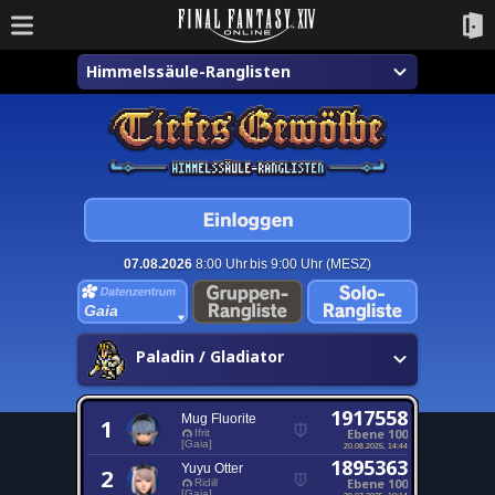
Himmelssäule-Ranglisten
07.08.2026
8:00 Uhr bis 9:00 Uhr (MESZ)
Gaia
Paladin / Gladiator
1917558
Mug Fluorite
1
Ebene 100
Ifrit
[Gaia]
20.08.2025, 14:44
1895363
Yuyu Otter
2
Ebene 100
Ridill
[Gaia]
29.07.2025, 10:14