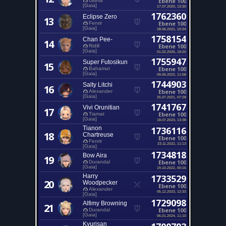
Ebene 100
Ultima
[Gaia]
17.07.2020, 13:30
1762360
Eclipse Zero
13
Ebene 100
Fenrir
[Gaia]
28.06.2021, 10:34
1758154
Chan Pee-
14
Ebene 100
Ridill
[Gaia]
01.02.2025, 19:20
1755947
Super Futosikun
15
Ebene 100
Bahamut
[Gaia]
09.06.2022, 11:58
1744903
Salty Litchi
16
Ebene 100
Alexander
[Gaia]
25.07.2021, 07:28
1741767
Vivi Orunitian
17
Ebene 100
Tiamat
[Gaia]
18.07.2023, 13:38
Tianon
1736116
18
Chartreuse
Ebene 100
Fenrir
23.11.2022, 11:13
[Gaia]
1734818
Bow Aira
19
Ebene 100
Durandal
[Gaia]
19.10.2022, 00:16
Harry
1733529
20
Woodpecker
Ebene 100
Alexander
05.12.2023, 12:33
[Gaia]
1729098
Alfimy Browning
21
Ebene 100
Durandal
[Gaia]
06.01.2024, 11:10
Kyurisan