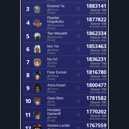
1883141
Dolanol Ya
3
Ebene 100
Fenrir
[Gaia]
06.10.2025, 07:05
Pippitai
1877822
4
Ongakubu
Ebene 100
Alexander
01.06.2024, 22:32
[Gaia]
1862334
Two Wasabit
5
Ebene 100
Bahamut
[Gaia]
21.08.2023, 08:30
1853463
Nor Yin
6
Ebene 100
Ultima
[Gaia]
22.09.2022, 08:36
1836231
Na I'o'l
7
Ebene 100
Ridill
[Gaia]
20.05.2025, 12:06
1816780
Faye Exceel
8
Ebene 100
Ultima
[Gaia]
23.02.2023, 10:10
1800477
Anna Kuiari
9
Ebene 100
Fenrir
[Gaia]
16.02.2023, 06:50
1781582
Gyan Biiei
10
Ebene 100
Ifrit
[Gaia]
23.11.2022, 13:23
Hirotaka
1770202
11
Gameoff
Ebene 100
Ridill
30.03.2022, 09:05
[Gaia]
1767559
Sumire Lucifer
12