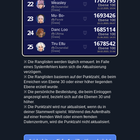
1700793
22
Weasley
Ebene 100
Durandal
11.12.2025, 10:04
[Gaia]
1693426
Mu- Bo-
23
Ebene 100
Fenrir
[Gaia]
19.11.2023, 05:07
1685114
Danc Loo
24
Ebene 100
Ultima
[Gaia]
21.06.2022, 14:23
1678542
Tlru Ettu
25
Ebene 100
Durandal
[Gaia]
18.02.2023, 21:56
※ Die Ranglisten werden täglich erneuert. Im Falle
eines Systemfehlers kann sich die Aktualisierung
verzögern.
※ Die Ranglisten basieren auf der Punktzahl, die beim
Erreichen von Ebene 30 oder einer höher liegenden
Ebene erzielt wurde.
※ Die persönliche Bestleistung, die beim Einloggen
angezeigt wird, bezieht sich auf die Ebenen 30 und
höher.
※ Die Punktzahl wird nur aktualisiert, wenn du in
deiner Stammwelt spielst. Während des Aufenthalts
auf einer fremden Welt oder einem fremden
Datenzentrum, wird die Punktzahl nicht aktualisiert.