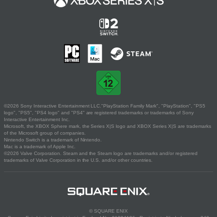
©2026 Sony Interactive Entertainment LLC."PlayStation Family Mark", "PlayStation", "PS5
logo", "PS5", "PS4 logo" and "PS4" are registered trademarks or trademarks of Sony
Interactive Entertainment Inc.
Microsoft, the XBOX Sphere mark, the Series X|S logo and XBOX Series X|S are trademarks
of the Microsoft group of companies.
Nintendo Switch is a trademark of Nintendo.
Mac is a trademark of Apple Inc.
©2026 Valve Corporation. Steam and the Steam logo are trademarks and/or registered
trademarks of Valve Corporation in the U.S. and/or other countries.
© SQUARE ENIX