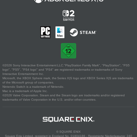
©2026 Sony Interactive Entertainment LLC."PlayStation Family Mark", "PlayStation", "PS5
logo", "PS5", "PS4 logo" and "PS4" are registered trademarks or trademarks of Sony
Interactive Entertainment Inc.
Microsoft, the XBOX Sphere mark, the Series X|S logo and XBOX Series X|S are trademarks
of the Microsoft group of companies.
Nintendo Switch is a trademark of Nintendo.
Mac is a trademark of Apple Inc.
©2026 Valve Corporation. Steam and the Steam logo are trademarks and/or registered
trademarks of Valve Corporation in the U.S. and/or other countries.
© SQUARE ENIX
Square Enix Limited, registriert in England No. 01804186 - Registrierte Niederlassung: 240