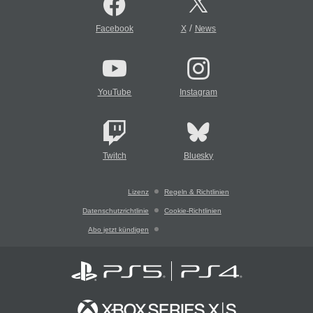
/
Facebook
X
News
YouTube
Instagram
Twitch
Bluesky
Lizenz
Regeln & Richtlinien
Datenschutzrichtlinie
Cookie-Richtlinien
Abo jetzt kündigen