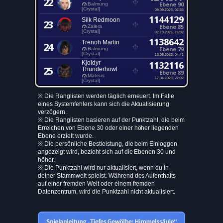
22
Ebene 90
Balmung
[Crystal]
09.09.2023, 02:33
1144129
Silk Redmoon
23
Ebene 85
Zalera
[Crystal]
02.10.2025, 16:02
1138642
Trenoh Martin
24
Ebene 79
Balmung
[Crystal]
13.05.2022, 04:41
Kjoldyr
1132116
25
Thunderhowl
Ebene 89
Mateus
17.04.2023, 22:02
[Crystal]
※ Die Ranglisten werden täglich erneuert. Im Falle
eines Systemfehlers kann sich die Aktualisierung
verzögern.
※ Die Ranglisten basieren auf der Punktzahl, die beim
Erreichen von Ebene 30 oder einer höher liegenden
Ebene erzielt wurde.
※ Die persönliche Bestleistung, die beim Einloggen
angezeigt wird, bezieht sich auf die Ebenen 30 und
höher.
※ Die Punktzahl wird nur aktualisiert, wenn du in
deiner Stammwelt spielst. Während des Aufenthalts
auf einer fremden Welt oder einem fremden
Datenzentrum, wird die Punktzahl nicht aktualisiert.