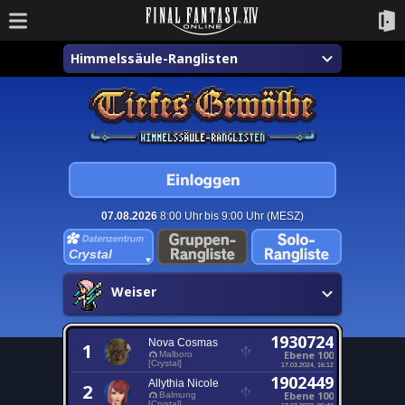
Himmelssäule-Ranglisten
07.08.2026
8:00 Uhr bis 9:00 Uhr (MESZ)
Crystal
Weiser
1930724
Nova Cosmas
1
Ebene 100
Malboro
[Crystal]
17.03.2024, 16:12
1902449
Allythia Nicole
2
Ebene 100
Balmung
[Crystal]
12.07.2022, 05:49