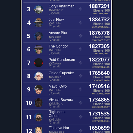
1887291
Goryll Ahariman
3
Ebene 100
Malboro
[Crystal]
30.01.2024, 00:52
1884732
Just Flow
4
Ebene 100
Goblin
[Crystal]
21.05.2024, 02:21
1876778
Aosarc Blur
5
Ebene 100
Goblin
[Crystal]
25.02.2023, 19:07
1827305
The Condor
6
Ebene 100
Goblin
[Crystal]
27.06.2022, 10:41
1822077
Poid Cunderson
7
Ebene 100
Zalera
[Crystal]
19.02.2023, 21:55
1765640
Chloe Cupcake
8
Ebene 100
Coeurl
[Crystal]
19.10.2023, 00:24
1740516
Maygi Owo
9
Ebene 100
Goblin
[Crystal]
08.12.2021, 19:59
1734865
Vivace Bravura
10
Ebene 100
Malboro
[Crystal]
28.12.2023, 05:57
Righteous
1731535
11
Omen
Ebene 100
Goblin
19.07.2022, 06:31
[Crystal]
1650699
E'shtova Nor
12
Ebene 100
Diabolos