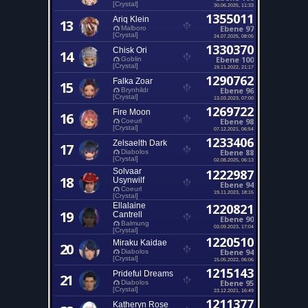
[Crystal]
30.06.2025, 11:33
1355011
Ariq Klein
13
Ebene 97
Malboro
[Crystal]
24.07.2025, 08:05
1330370
Chisk Ori
14
Ebene 100
Goblin
[Crystal]
19.11.2022, 21:17
1290762
Falka Zoar
15
Ebene 96
Brynhildr
[Crystal]
13.03.2023, 07:00
1269722
Fire Moon
16
Ebene 98
Coeurl
[Crystal]
07.12.2021, 06:54
1233406
Zelsaelth Dark
17
Ebene 88
Diabolos
[Crystal]
02.08.2025, 06:13
Solvaar
1222987
18
Usynwilf
Ebene 94
Coeurl
19.11.2023, 18:15
[Crystal]
Ellalaine
1220821
19
Cantrell
Ebene 90
Balmung
03.09.2023, 17:04
[Crystal]
1220510
Miraku Kaidae
20
Ebene 94
Diabolos
[Crystal]
15.05.2022, 06:06
1215143
Prideful Dreams
21
Ebene 95
Diabolos
[Crystal]
23.12.2021, 16:49
1211377
Katheryn Rose