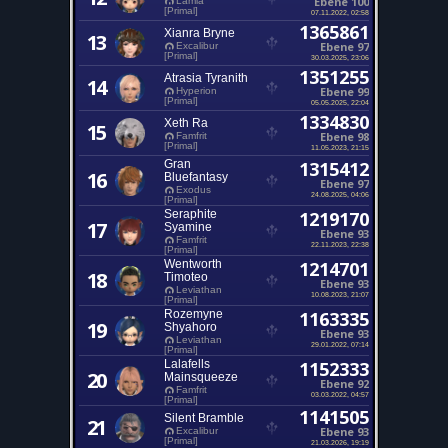
Ebene 100
Lamia
[Primal]
07.11.2022, 02:58
1365861
Xianra Bryne
13
Ebene 97
Excalibur
[Primal]
30.03.2025, 23:06
1351255
Atrasia Tyranith
14
Ebene 99
Hyperion
[Primal]
05.05.2025, 22:04
1334830
Xeth Ra
15
Ebene 98
Famfrit
[Primal]
11.05.2023, 21:15
Gran
1315412
16
Bluefantasy
Ebene 97
Exodus
24.08.2025, 04:06
[Primal]
Seraphite
1219170
17
Syamine
Ebene 93
Famfrit
22.11.2023, 22:38
[Primal]
Wentworth
1214701
18
Timoteo
Ebene 93
Leviathan
10.08.2023, 21:07
[Primal]
Rozemyne
1163335
19
Shyahoro
Ebene 93
Leviathan
29.01.2022, 07:14
[Primal]
Lalafells
1152333
20
Mainsqueeze
Ebene 92
Famfrit
03.03.2022, 04:57
[Primal]
1141505
Silent Bramble
21
Ebene 93
Excalibur
[Primal]
21.03.2026, 19:19