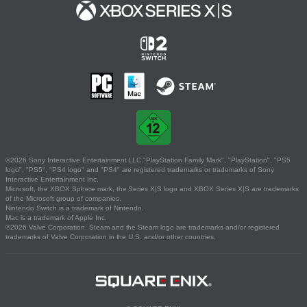
©2026 Sony Interactive Entertainment LLC."PlayStation Family Mark", "PlayStation", "PS5
logo", "PS5", "PS4 logo" and "PS4" are registered trademarks or trademarks of Sony
Interactive Entertainment Inc.
Microsoft, the XBOX Sphere mark, the Series X|S logo and XBOX Series X|S are trademarks
of the Microsoft group of companies.
Nintendo Switch is a trademark of Nintendo.
Mac is a trademark of Apple Inc.
©2026 Valve Corporation. Steam and the Steam logo are trademarks and/or registered
trademarks of Valve Corporation in the U.S. and/or other countries.