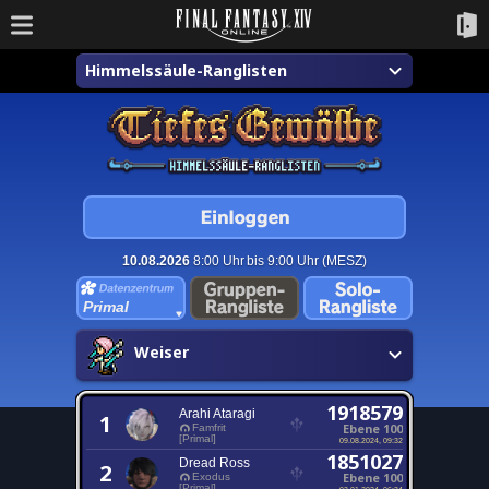
Himmelssäule-Ranglisten
10.08.2026
8:00 Uhr bis 9:00 Uhr (MESZ)
Primal
Weiser
1918579
Arahi Ataragi
1
Ebene 100
Famfrit
[Primal]
09.08.2024, 09:32
1851027
Dread Ross
2
Ebene 100
Exodus
[Primal]
03.01.2024, 06:34