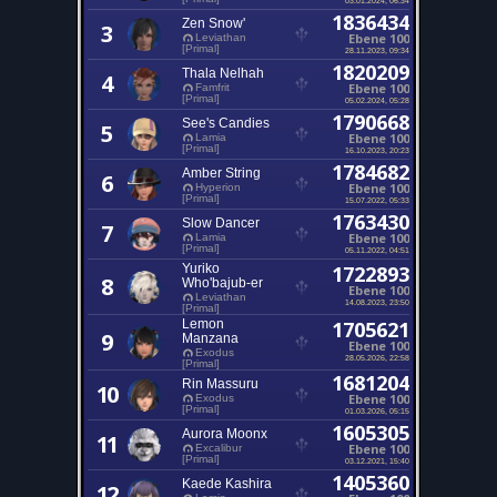
1836434
Zen Snow'
3
Ebene 100
Leviathan
[Primal]
28.11.2023, 09:34
1820209
Thala Nelhah
4
Ebene 100
Famfrit
[Primal]
05.02.2024, 05:28
1790668
See's Candies
5
Ebene 100
Lamia
[Primal]
16.10.2023, 20:23
1784682
Amber String
6
Ebene 100
Hyperion
[Primal]
15.07.2022, 05:33
1763430
Slow Dancer
7
Ebene 100
Lamia
[Primal]
05.11.2022, 04:51
Yuriko
1722893
8
Who'bajub-er
Ebene 100
Leviathan
14.08.2023, 23:50
[Primal]
Lemon
1705621
9
Manzana
Ebene 100
Exodus
28.05.2026, 22:58
[Primal]
1681204
Rin Massuru
10
Ebene 100
Exodus
[Primal]
01.03.2026, 05:15
1605305
Aurora Moonx
11
Ebene 100
Excalibur
[Primal]
03.12.2021, 15:40
1405360
Kaede Kashira
12