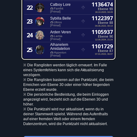
1136474
Catboy Lore
22
Ebene 93
Famfrit
[Primal]
18.10.2023, 04:49
1122397
Sybilla Belle
23
Ebene 88
Ultros
[Primal]
04.06.2022, 00:14
1105937
Arden Veren
24
Ebene 90
Lamia
[Primal]
12.05.2024, 21:24
Alhanelem
1101729
25
Amidatelion
Ebene 87
Hyperion
07.01.2022, 06:07
[Primal]
※ Die Ranglisten werden täglich erneuert. Im Falle
eines Systemfehlers kann sich die Aktualisierung
verzögern.
※ Die Ranglisten basieren auf der Punktzahl, die beim
Erreichen von Ebene 30 oder einer höher liegenden
Ebene erzielt wurde.
※ Die persönliche Bestleistung, die beim Einloggen
angezeigt wird, bezieht sich auf die Ebenen 30 und
höher.
※ Die Punktzahl wird nur aktualisiert, wenn du in
deiner Stammwelt spielst. Während des Aufenthalts
auf einer fremden Welt oder einem fremden
Datenzentrum, wird die Punktzahl nicht aktualisiert.