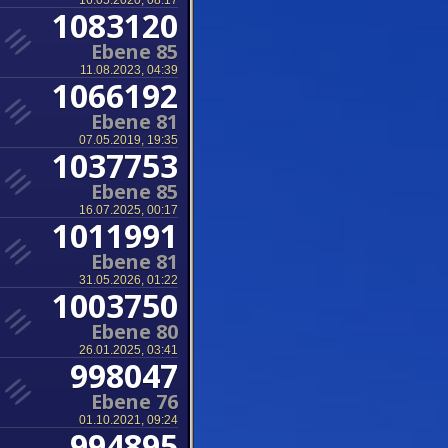
16.05.2020, 08:17
1083120
Ebene 85
11.08.2023, 04:39
1066192
Ebene 81
07.05.2019, 19:35
1037753
Ebene 85
16.07.2025, 00:17
1011991
Ebene 81
31.05.2026, 01:22
1003750
Ebene 80
26.01.2025, 03:41
998047
Ebene 76
01.10.2021, 09:24
994895