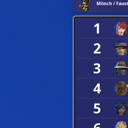
Mönch / Fau
1
2
3
4
5