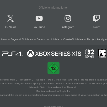
Offizielle Informationen
X
/
News
YouTube
Instagram
Twitch
Lizenz
Regeln & Richtlinien
Datenschutzrichtlinie
Cookie-Richtlinien
Abo jetzt kündige
 Family Mark", "PlayStation", "PS5 logo", "PS5", "PS4 logo" and "PS4" are registered trademark
XBOX Sphere mark, the Series X|S logo and XBOX Series X|S are trademarks of the Microsoft gro
Nintendo Switch is a trademark of Nintendo.
Mac is a trademark of Apple Inc.
eam and the Steam logo are trademarks and/or registered trademarks of Valve Corporation in the 
© SQUARE ENIX