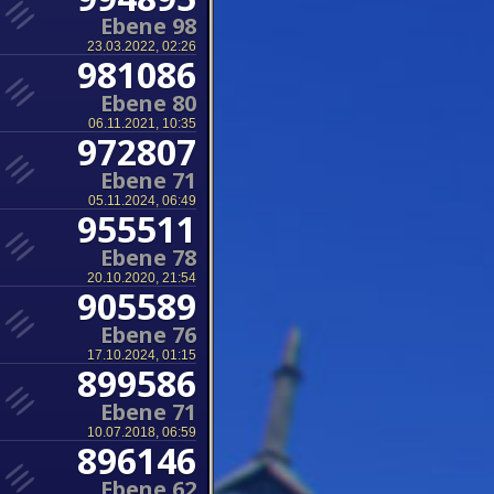
Ebene 98
23.03.2022, 02:26
981086
Ebene 80
06.11.2021, 10:35
972807
Ebene 71
05.11.2024, 06:49
955511
Ebene 78
20.10.2020, 21:54
905589
Ebene 76
17.10.2024, 01:15
899586
Ebene 71
10.07.2018, 06:59
896146
Ebene 62