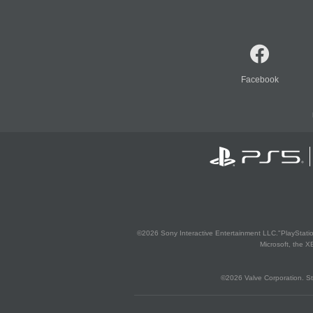
Facebook
©2026 Sony Interactive Entertainment LLC."PlayStation
Microsoft, the 
©2026 Valve Corporation. St