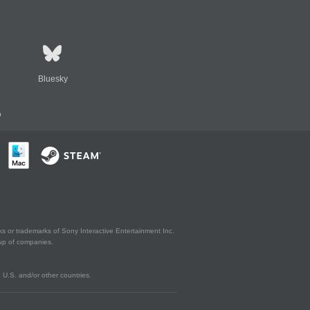
Bluesky
n
s or trademarks of Sony Interactive Entertainment Inc.
up of companies.
U.S. and/or other countries.