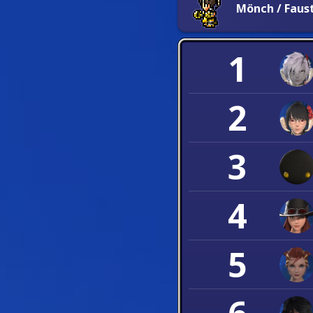
Mönch / Fau
1
2
3
4
5