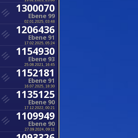
19.02.2023, 23:08
1300070
Ebene 99
02.01.2025, 03:48
1206436
Ebene 91
17.02.2025, 05:24
1154930
Ebene 93
25.08.2021, 16:45
1152181
Ebene 91
16.07.2025, 18:30
1135125
Ebene 90
17.12.2022, 00:21
1109949
Ebene 90
27.09.2024, 09:11
1093326