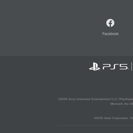
Facebook
©2026 Sony Interactive Entertainment LLC."PlayStation
Microsoft, the 
©2026 Valve Corporation. St