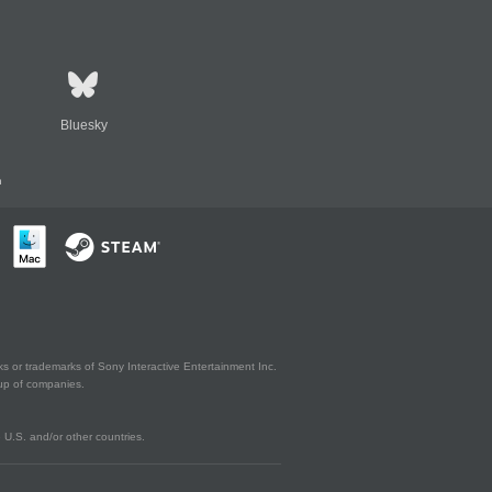
Bluesky
n
s or trademarks of Sony Interactive Entertainment Inc.
up of companies.
U.S. and/or other countries.