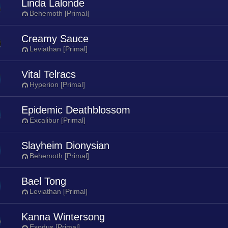
Linda Lalonde
Behemoth [Primal]
Creamy Sauce
Leviathan [Primal]
Vital Telracs
Hyperion [Primal]
Epidemic Deathblossom
Excalibur [Primal]
Slayheim Dionysian
Behemoth [Primal]
Bael Tong
Leviathan [Primal]
Kanna Wintersong
Exodus [Primal]