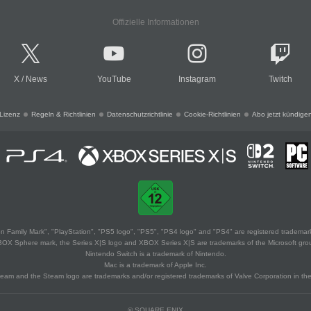
Offizielle Informationen
X
/
News
YouTube
Instagram
Twitch
Lizenz
Regeln & Richtlinien
Datenschutzrichtlinie
Cookie-Richtlinien
Abo jetzt kündige
 Family Mark", "PlayStation", "PS5 logo", "PS5", "PS4 logo" and "PS4" are registered trademark
XBOX Sphere mark, the Series X|S logo and XBOX Series X|S are trademarks of the Microsoft gro
Nintendo Switch is a trademark of Nintendo.
Mac is a trademark of Apple Inc.
eam and the Steam logo are trademarks and/or registered trademarks of Valve Corporation in the 
© SQUARE ENIX