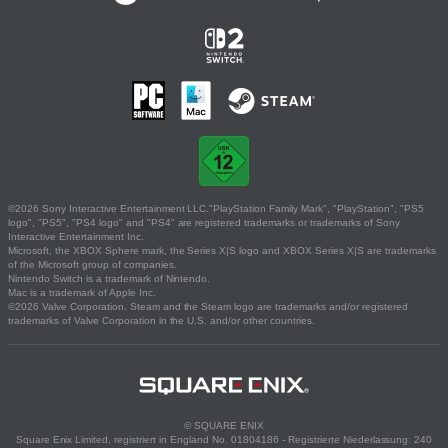
©2026 Sony Interactive Entertainment LLC."PlayStation Family Mark", "PlayStation", "PS5
logo", "PS5", "PS4 logo" and "PS4" are registered trademarks or trademarks of Sony
Interactive Entertainment Inc.
Microsoft, the XBOX Sphere mark, the Series X|S logo and XBOX Series X|S are trademarks
of the Microsoft group of companies.
Nintendo Switch is a trademark of Nintendo.
Mac is a trademark of Apple Inc.
©2026 Valve Corporation. Steam and the Steam logo are trademarks and/or registered
trademarks of Valve Corporation in the U.S. and/or other countries.
© SQUARE ENIX
Square Enix Limited, registriert in England No. 01804186 - Registrierte Niederlassung: 240