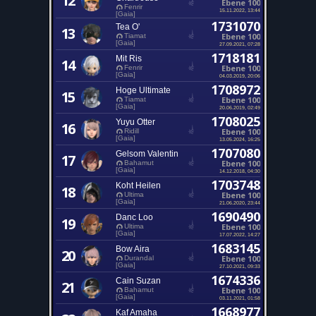
12
Ebene 100
Fenrir
15.11.2022, 13:44
[Gaia]
1731070
Tea O'
13
Ebene 100
Tiamat
[Gaia]
27.09.2021, 07:28
1718181
Mit Ris
14
Ebene 100
Fenrir
[Gaia]
04.03.2019, 20:06
1708972
Hoge Ultimate
15
Ebene 100
Tiamat
[Gaia]
20.06.2019, 02:49
1708025
Yuyu Otter
16
Ebene 100
Ridill
[Gaia]
13.05.2024, 16:25
1707080
Gelsom Valentin
17
Ebene 100
Bahamut
[Gaia]
14.12.2018, 04:30
1703748
Koht Heilen
18
Ebene 100
Ultima
[Gaia]
21.06.2020, 23:44
1690490
Danc Loo
19
Ebene 100
Ultima
[Gaia]
17.07.2022, 14:27
1683145
Bow Aira
20
Ebene 100
Durandal
[Gaia]
27.10.2021, 09:33
1674336
Cain Suzan
21
Ebene 100
Bahamut
[Gaia]
03.11.2021, 01:58
1668977
Kaf Amaha