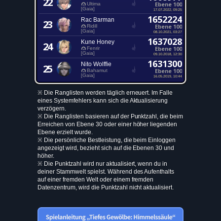
22
Ebene 100
Ultima
[Gaia]
17.07.2022, 09:25
1652224
Rac Barman
23
Ebene 100
Ridill
[Gaia]
08.10.2021, 03:27
1637028
Kune Honey
24
Ebene 100
Fenrir
[Gaia]
09.10.2018, 12:30
1631300
Nito Wolffie
25
Ebene 100
Bahamut
[Gaia]
16.05.2019, 10:44
※ Die Ranglisten werden täglich erneuert. Im Falle
eines Systemfehlers kann sich die Aktualisierung
verzögern.
※ Die Ranglisten basieren auf der Punktzahl, die beim
Erreichen von Ebene 30 oder einer höher liegenden
Ebene erzielt wurde.
※ Die persönliche Bestleistung, die beim Einloggen
angezeigt wird, bezieht sich auf die Ebenen 30 und
höher.
※ Die Punktzahl wird nur aktualisiert, wenn du in
deiner Stammwelt spielst. Während des Aufenthalts
auf einer fremden Welt oder einem fremden
Datenzentrum, wird die Punktzahl nicht aktualisiert.