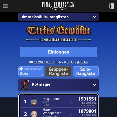
Himmelssäule-Ranglisten
06.08.2026
8:00 Uhr bis 9:00 Uhr (MESZ)
Gaia
Rotmagier
1901551
Mug Fluorite
1
Ebene 100
Ifrit
[Gaia]
22.10.2023, 06:37
Harry
1879801
2
Woodpecker
Ebene 100
Alexander