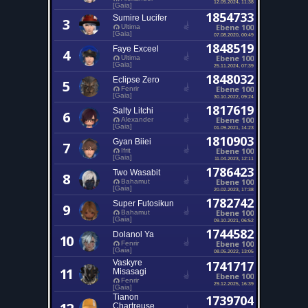
12.05.2024, 11:38
[Gaia]
1854733
Sumire Lucifer
3
Ebene 100
Ultima
[Gaia]
07.08.2020, 00:49
1848519
Faye Exceel
4
Ebene 100
Ultima
[Gaia]
25.11.2024, 07:39
1848032
Eclipse Zero
5
Ebene 100
Fenrir
[Gaia]
30.10.2022, 09:24
1817619
Salty Litchi
6
Ebene 100
Alexander
[Gaia]
01.09.2021, 14:23
1810903
Gyan Biiei
7
Ebene 100
Ifrit
[Gaia]
11.04.2023, 12:11
1786423
Two Wasabit
8
Ebene 100
Bahamut
[Gaia]
20.02.2023, 17:38
1782742
Super Futosikun
9
Ebene 100
Bahamut
[Gaia]
09.10.2021, 06:52
1744582
Dolanol Ya
10
Ebene 100
Fenrir
[Gaia]
08.05.2022, 13:05
Vaskyre
1741717
11
Misasagi
Ebene 100
Fenrir
29.12.2025, 16:39
[Gaia]
Tianon
1739704
Chartreuse