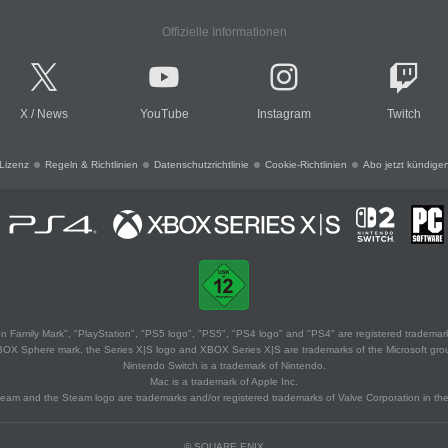
Offizielle Informationen
X
/
News
YouTube
Instagram
Twitch
Lizenz
Regeln & Richtlinien
Datenschutzrichtlinie
Cookie-Richtlinien
Abo jetzt kündige
 Family Mark", "PlayStation", "PS5 logo", "PS5", "PS4 logo" and "PS4" are registered trademark
XBOX Sphere mark, the Series X|S logo and XBOX Series X|S are trademarks of the Microsoft gro
Nintendo Switch is a trademark of Nintendo.
Mac is a trademark of Apple Inc.
eam and the Steam logo are trademarks and/or registered trademarks of Valve Corporation in the 
© SQUARE ENIX