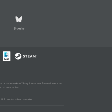
Bluesky
n
s or trademarks of Sony Interactive Entertainment Inc.
up of companies.
U.S. and/or other countries.