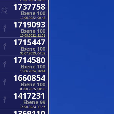
25.02.2023, 05:03
1737758
Ebene 100
13.06.2022, 00:48
1719093
Ebene 100
10.08.2022, 22:51
1715447
Ebene 100
31.07.2023, 04:52
1714580
Ebene 100
16.06.2024, 16:44
1660854
Ebene 100
03.08.2025, 00:30
1417231
Ebene 99
14.08.2023, 17:46
1369110