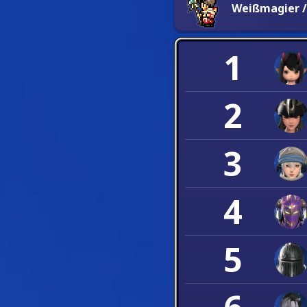
Weißmagier /
1
2
3
4
5