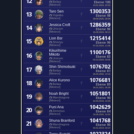
12
Ebene 100
Belias
[Meteor]
13.01.2024, 22:03
1300353
Taro Sen
13
Ebene 98
Yojimbo
[Meteor]
28.09.2025, 09:39
1286359
Jessica Croft
14
Ebene 96
Unicorn
[Meteor]
15.09.2024, 09:13
1215414
Lion Bsr
15
Ebene 96
Shinryu
[Meteor]
07.02.2024, 11:06
Kikurihime
1100176
16
Mikoto
Ebene 83
Unicorn
03.12.2024, 03:26
[Meteor]
1076702
Shin Shimotsuki
17
Ebene 87
Belias
[Meteor]
25.04.2026, 13:15
1076681
Alice Kurono
18
Ebene 89
Belias
[Meteor]
26.01.2021, 05:39
1051801
Noah Bright
19
Ebene 90
Mandragora
[Meteor]
22.03.2019, 14:03
1042629
Puni Ana
20
Ebene 84
Zeromus
[Meteor]
15.05.2020, 10:20
1041768
Shuna Branford
21
Ebene 90
Mandragora
[Meteor]
02.01.2019, 03:14
1022324