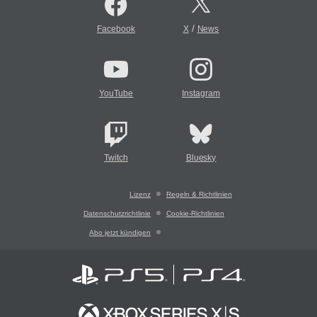
/
Facebook
X
News
YouTube
Instagram
Twitch
Bluesky
Lizenz
Regeln & Richtlinien
Datenschutzrichtlinie
Cookie-Richtlinien
Abo jetzt kündigen