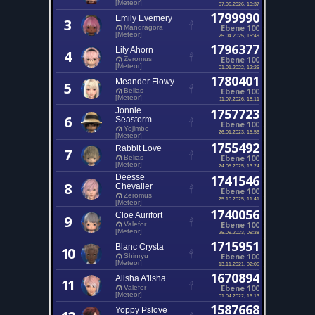
[Meteor]
07.06.2026, 10:37
1799990
Emily Evemery
3
Ebene 100
Mandragora
[Meteor]
25.04.2025, 15:49
1796377
Lily Ahorn
4
Ebene 100
Zeromus
[Meteor]
01.01.2022, 12:26
1780401
Meander Flowy
5
Ebene 100
Belias
[Meteor]
11.07.2026, 18:11
Jonnie
1757723
6
Seastorm
Ebene 100
Yojimbo
26.01.2023, 15:56
[Meteor]
1755492
Rabbit Love
7
Ebene 100
Belias
[Meteor]
24.05.2025, 13:24
Deesse
1741546
8
Chevalier
Ebene 100
Zeromus
25.10.2025, 11:41
[Meteor]
1740056
Cloe Aurifort
9
Ebene 100
Valefor
[Meteor]
25.09.2023, 09:38
1715951
Blanc Crysta
10
Ebene 100
Shinryu
[Meteor]
13.11.2021, 02:06
1670894
Alisha A'lisha
11
Ebene 100
Valefor
[Meteor]
01.04.2022, 16:13
1587668
Yoppy Pslove