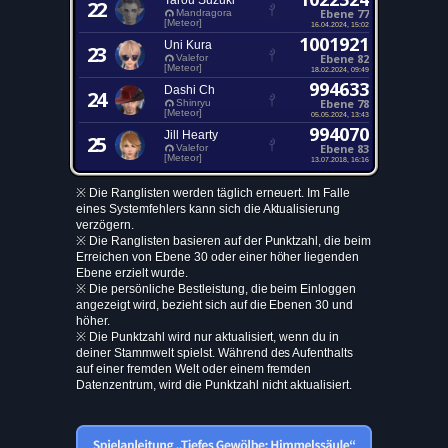
Tarou Suzuki
22
Ebene 77
Mandragora
[Meteor]
16.04.2024, 15:02
1001921
Uni Kura
23
Ebene 82
Valefor
[Meteor]
18.02.2024, 09:49
994633
Dashi Ch
24
Ebene 78
Shinryu
[Meteor]
05.05.2024, 13:43
994070
Jill Hearty
25
Ebene 83
Valefor
[Meteor]
13.07.2018, 16:16
※ Die Ranglisten werden täglich erneuert. Im Falle
eines Systemfehlers kann sich die Aktualisierung
verzögern.
※ Die Ranglisten basieren auf der Punktzahl, die beim
Erreichen von Ebene 30 oder einer höher liegenden
Ebene erzielt wurde.
※ Die persönliche Bestleistung, die beim Einloggen
angezeigt wird, bezieht sich auf die Ebenen 30 und
höher.
※ Die Punktzahl wird nur aktualisiert, wenn du in
deiner Stammwelt spielst. Während des Aufenthalts
auf einer fremden Welt oder einem fremden
Datenzentrum, wird die Punktzahl nicht aktualisiert.