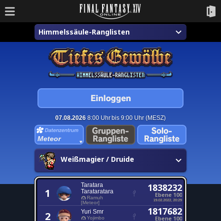
Himmelssäule-Ranglisten
07.08.2026
8:00 Uhr bis 9:00 Uhr (MESZ)
Meteor
Weißmagier / Druide
Taratara
1838232
1
Tarataratara
Ebene 100
Ramuh
19.02.2022, 20:29
[Meteor]
1817682
Yuri Smr
2
Ebene 100
Yojimbo