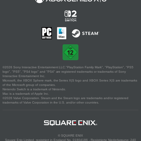
©2026 Sony Interactive Entertainment LLC."PlayStation Family Mark", "PlayStation", "PS5
logo", "PS5", "PS4 logo" and "PS4" are registered trademarks or trademarks of Sony
Interactive Entertainment Inc.
Microsoft, the XBOX Sphere mark, the Series X|S logo and XBOX Series X|S are trademarks
of the Microsoft group of companies.
Nintendo Switch is a trademark of Nintendo.
Mac is a trademark of Apple Inc.
©2026 Valve Corporation. Steam and the Steam logo are trademarks and/or registered
trademarks of Valve Corporation in the U.S. and/or other countries.
© SQUARE ENIX
Square Enix Limited, registriert in England No. 01804186 - Registrierte Niederlassung: 240