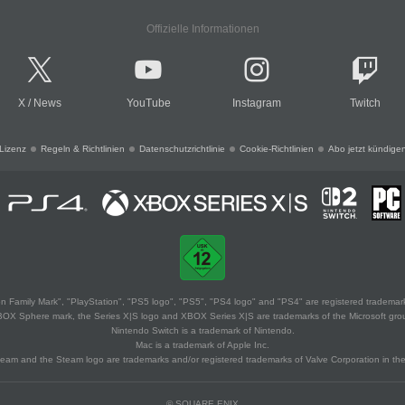
Offizielle Informationen
X
/
News
YouTube
Instagram
Twitch
Lizenz
Regeln & Richtlinien
Datenschutzrichtlinie
Cookie-Richtlinien
Abo jetzt kündige
 Family Mark", "PlayStation", "PS5 logo", "PS5", "PS4 logo" and "PS4" are registered trademark
XBOX Sphere mark, the Series X|S logo and XBOX Series X|S are trademarks of the Microsoft gro
Nintendo Switch is a trademark of Nintendo.
Mac is a trademark of Apple Inc.
eam and the Steam logo are trademarks and/or registered trademarks of Valve Corporation in the 
© SQUARE ENIX