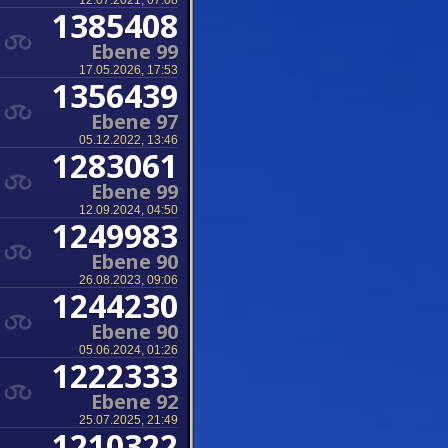
12.07.2021, 07:08
1385408
Ebene 99
17.05.2026, 17:53
1356439
Ebene 97
05.12.2022, 13:46
1283061
Ebene 99
12.09.2024, 04:50
1249983
Ebene 90
26.08.2023, 09:06
1244230
Ebene 90
05.06.2024, 01:26
1222333
Ebene 92
25.07.2025, 21:49
1210322