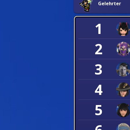
Gelehrter
1
2
3
4
5