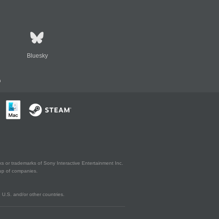
Bluesky
n
s or trademarks of Sony Interactive Entertainment Inc.
up of companies.
U.S. and/or other countries.