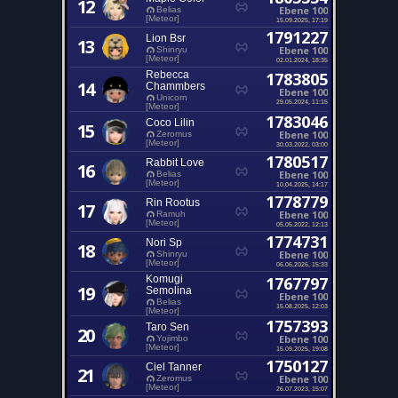
12
Ebene 100
Belias
[Meteor]
15.09.2025, 17:19
1791227
Lion Bsr
13
Ebene 100
Shinryu
[Meteor]
02.01.2024, 18:35
Rebecca
1783805
14
Chammbers
Ebene 100
Unicorn
29.05.2024, 11:15
[Meteor]
1783046
Coco Lilin
15
Ebene 100
Zeromus
[Meteor]
30.03.2022, 03:00
1780517
Rabbit Love
16
Ebene 100
Belias
[Meteor]
10.04.2025, 14:17
1778779
Rin Rootus
17
Ebene 100
Ramuh
[Meteor]
05.05.2022, 12:13
1774731
Nori Sp
18
Ebene 100
Shinryu
[Meteor]
06.06.2026, 15:33
Komugi
1767797
19
Semolina
Ebene 100
Belias
15.08.2025, 12:03
[Meteor]
1757393
Taro Sen
20
Ebene 100
Yojimbo
[Meteor]
15.09.2025, 19:08
1750127
Ciel Tanner
21
Ebene 100
Zeromus
[Meteor]
26.07.2023, 15:07