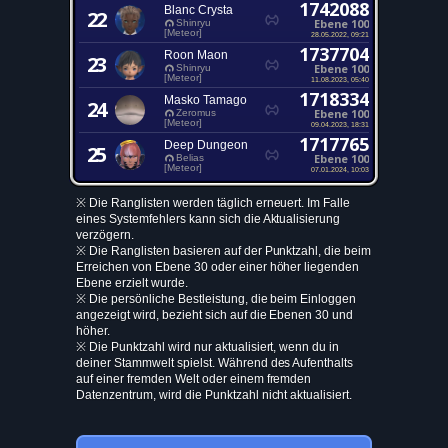
1742088
Blanc Crysta
22
Ebene 100
Shinryu
[Meteor]
28.05.2022, 09:21
1737704
Roon Maon
23
Ebene 100
Shinryu
[Meteor]
11.08.2023, 05:40
1718334
Masko Tamago
24
Ebene 100
Zeromus
[Meteor]
09.04.2023, 18:31
1717765
Deep Dungeon
25
Ebene 100
Belias
[Meteor]
07.01.2024, 10:03
※ Die Ranglisten werden täglich erneuert. Im Falle
eines Systemfehlers kann sich die Aktualisierung
verzögern.
※ Die Ranglisten basieren auf der Punktzahl, die beim
Erreichen von Ebene 30 oder einer höher liegenden
Ebene erzielt wurde.
※ Die persönliche Bestleistung, die beim Einloggen
angezeigt wird, bezieht sich auf die Ebenen 30 und
höher.
※ Die Punktzahl wird nur aktualisiert, wenn du in
deiner Stammwelt spielst. Während des Aufenthalts
auf einer fremden Welt oder einem fremden
Datenzentrum, wird die Punktzahl nicht aktualisiert.