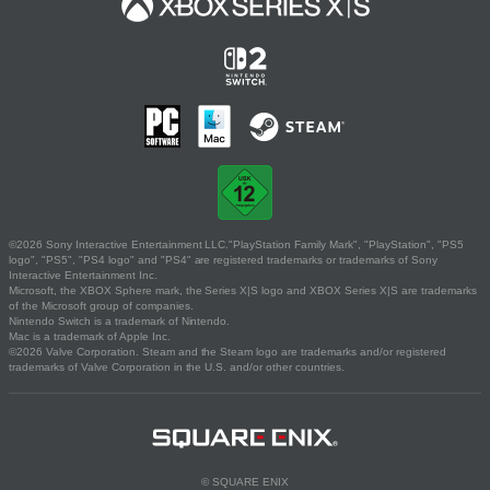
©2026 Sony Interactive Entertainment LLC."PlayStation Family Mark", "PlayStation", "PS5
logo", "PS5", "PS4 logo" and "PS4" are registered trademarks or trademarks of Sony
Interactive Entertainment Inc.
Microsoft, the XBOX Sphere mark, the Series X|S logo and XBOX Series X|S are trademarks
of the Microsoft group of companies.
Nintendo Switch is a trademark of Nintendo.
Mac is a trademark of Apple Inc.
©2026 Valve Corporation. Steam and the Steam logo are trademarks and/or registered
trademarks of Valve Corporation in the U.S. and/or other countries.
© SQUARE ENIX