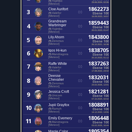
Yojimbo
29.06.2024, 02:06
[Meteor]
1862273
Cloe Aurifort
3
Ebene 100
Valefor
[Meteor]
16.09.2023, 16:57
Grandream
1859443
4
Warbringer
Ebene 100
Yojimbo
20.01.2023, 01:47
[Meteor]
1843800
Lily Ahorn
5
Ebene 100
Zeromus
[Meteor]
26.10.2021, 16:38
1838705
Iqos Hi-kun
6
Ebene 100
Mandragora
[Meteor]
20.10.2023, 01:12
1837263
Raffe White
7
Ebene 100
Valefor
[Meteor]
17.08.2022, 23:42
Deesse
1832031
8
Chevalier
Ebene 100
Zeromus
23.02.2026, 12:01
[Meteor]
1821281
Jessica Croft
9
Ebene 100
Unicorn
[Meteor]
07.10.2024, 02:42
1808891
Jupii Grayfox
10
Ebene 100
Ramuh
[Meteor]
14.12.2022, 13:55
1806448
Emily Evemery
11
Ebene 100
Mandragora
[Meteor]
03.02.2025, 16:44
1805354
Maple Color