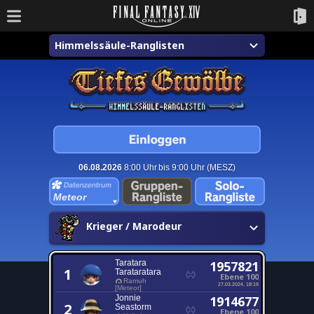
Himmelssäule-Ranglisten
06.08.2026
8:00 Uhr bis 9:00 Uhr (MESZ)
Meteor
Krieger / Marodeur
Taratara
1957821
1
Tarataratara
Ebene 100
Ramuh
27.03.2024, 18:19
[Meteor]
Jonnie
1914677
2
Seastorm
Ebene 100