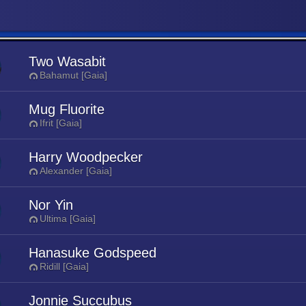
Two Wasabit
Bahamut [Gaia]
Mug Fluorite
Ifrit [Gaia]
Harry Woodpecker
Alexander [Gaia]
Nor Yin
Ultima [Gaia]
Hanasuke Godspeed
Ridill [Gaia]
Jonnie Succubus