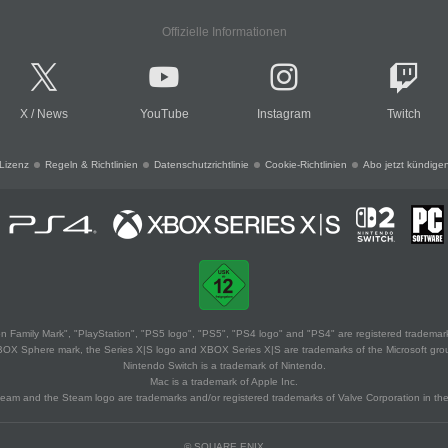
Offizielle Informationen
X
/
News
YouTube
Instagram
Twitch
Lizenz
Regeln & Richtlinien
Datenschutzrichtlinie
Cookie-Richtlinien
Abo jetzt kündige
 Family Mark", "PlayStation", "PS5 logo", "PS5", "PS4 logo" and "PS4" are registered trademark
XBOX Sphere mark, the Series X|S logo and XBOX Series X|S are trademarks of the Microsoft gro
Nintendo Switch is a trademark of Nintendo.
Mac is a trademark of Apple Inc.
eam and the Steam logo are trademarks and/or registered trademarks of Valve Corporation in the 
© SQUARE ENIX