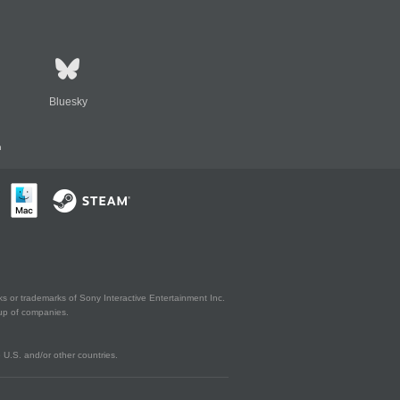
Bluesky
n
s or trademarks of Sony Interactive Entertainment Inc.
up of companies.
U.S. and/or other countries.