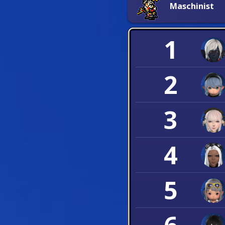
Maschinist
1
2
3
4
5