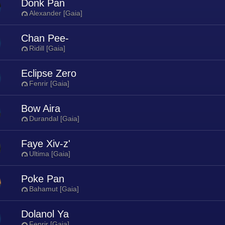
Donk Pan
Alexander [Gaia]
Chan Pee-
Ridill [Gaia]
Eclipse Zero
Fenrir [Gaia]
Bow Aira
Durandal [Gaia]
Faye Xiv-z'
Ultima [Gaia]
Poke Pan
Bahamut [Gaia]
Dolanol Ya
Fenrir [Gaia]