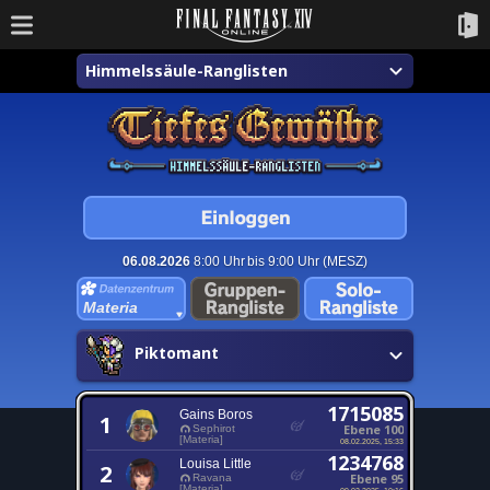
Himmelssäule-Ranglisten
06.08.2026
8:00 Uhr bis 9:00 Uhr (MESZ)
Materia
Piktomant
1715085
Gains Boros
1
Ebene 100
Sephirot
[Materia]
08.02.2025, 15:33
1234768
Louisa Little
2
Ebene 95
Ravana
[Materia]
09.02.2025, 10:16