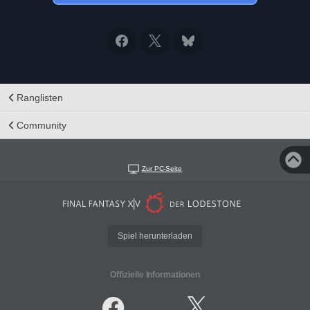
Ranglisten
Community
Zur PC-Seite
Spiel herunterladen
Offizielle Informationen