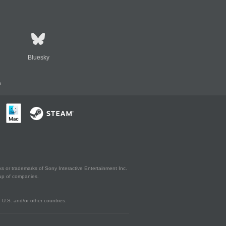
Bluesky
n
s or trademarks of Sony Interactive Entertainment Inc.
up of companies.
U.S. and/or other countries.