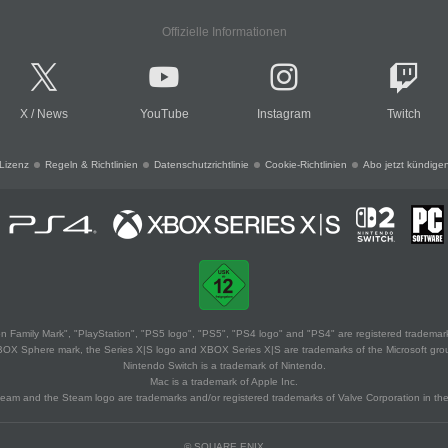
Offizielle Informationen
X
/
News
YouTube
Instagram
Twitch
Lizenz
Regeln & Richtlinien
Datenschutzrichtlinie
Cookie-Richtlinien
Abo jetzt kündige
 Family Mark", "PlayStation", "PS5 logo", "PS5", "PS4 logo" and "PS4" are registered trademark
XBOX Sphere mark, the Series X|S logo and XBOX Series X|S are trademarks of the Microsoft gro
Nintendo Switch is a trademark of Nintendo.
Mac is a trademark of Apple Inc.
eam and the Steam logo are trademarks and/or registered trademarks of Valve Corporation in the 
© SQUARE ENIX