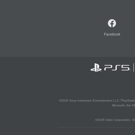
Facebook
©2026 Sony Interactive Entertainment LLC."PlayStation
Microsoft, the 
©2026 Valve Corporation. St