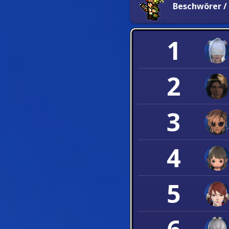
Beschwörer /
1
2
3
4
5