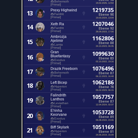
Behemoth
19.02.2025, 12:54
[Primal]
1219735
Prexy Highwind
13
Ebene 90
Famfrit
[Primal]
19.03.2024, 13:04
1207046
Xeth Ra
14
Ebene 92
Famfrit
[Primal]
28.09.2023, 17:00
Ambrozja
1162806
15
Ajelimir
Ebene 88
Lamia
24.10.2023, 06:35
[Primal]
Gran
1099630
16
Bluefantasy
Ebene 83
Exodus
02.10.2022, 19:16
[Primal]
1076496
Drazik Freeborn
17
Ebene 87
Behemoth
[Primal]
06.12.2023, 16:48
1062186
Left Bicep
18
Ebene 78
Hyperion
[Primal]
05.02.2023, 06:15
Falindrith
1057757
19
Lanthos
Ebene 87
Leviathan
12.04.2024, 02:37
[Primal]
E'rinha
1053728
20
Keorvane
Ebene 89
Exodus
06.08.2022, 23:46
[Primal]
1051169
Biff Skylark
21
Ebene 81
Hyperion
[Primal]
24.06.2019, 15:09