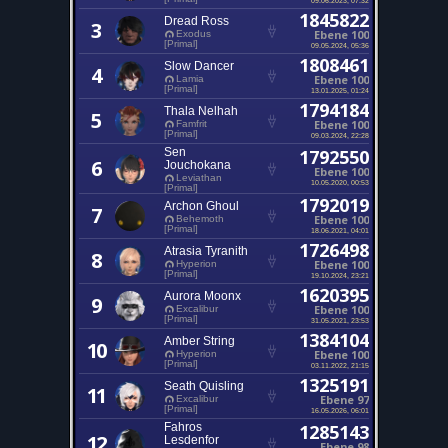
1845822
Dread Ross
3
Ebene 100
Exodus
[Primal]
09.05.2024, 05:36
1808461
Slow Dancer
4
Ebene 100
Lamia
[Primal]
13.01.2025, 01:24
1794184
Thala Nelhah
5
Ebene 100
Famfrit
[Primal]
09.03.2024, 22:28
Sen
1792550
6
Jouchokana
Ebene 100
Leviathan
10.05.2020, 00:53
[Primal]
1792019
Archon Ghoul
7
Ebene 100
Behemoth
[Primal]
18.06.2021, 04:01
1726498
Atrasia Tyranith
8
Ebene 100
Hyperion
[Primal]
19.10.2024, 23:21
1620395
Aurora Moonx
9
Ebene 100
Excalibur
[Primal]
31.05.2021, 23:53
1384104
Amber String
10
Ebene 100
Hyperion
[Primal]
03.11.2022, 21:15
1325191
Seath Quisling
11
Ebene 97
Excalibur
[Primal]
16.05.2026, 06:01
Fahros
1285143
12
Lesdenfor
Ebene 98