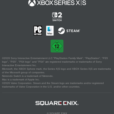
©2026 Sony Interactive Entertainment LLC."PlayStation Family Mark", "PlayStation", "PS5
logo", "PS5", "PS4 logo" and "PS4" are registered trademarks or trademarks of Sony
Interactive Entertainment Inc.
Microsoft, the XBOX Sphere mark, the Series X|S logo and XBOX Series X|S are trademarks
of the Microsoft group of companies.
Nintendo Switch is a trademark of Nintendo.
Mac is a trademark of Apple Inc.
©2026 Valve Corporation. Steam and the Steam logo are trademarks and/or registered
trademarks of Valve Corporation in the U.S. and/or other countries.
© SQUARE ENIX