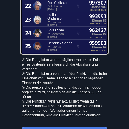
997307
Rei Yukikaze
22
Ebene 100
Behemoth
[Primal]
26.10.2024, 08:47
Leflin
993993
23
Gridanson
Ebene 85
Exodus
09.02.2026, 23:35
[Primal]
962427
Sotas Stev
24
Ebene 82
Leviathan
[Primal]
05.11.2022, 21:59
959903
Hendrick Sands
25
Ebene 69
Exodus
[Primal]
14.03.2025, 06:46
※ Die Ranglisten werden täglich erneuert. Im Falle
eines Systemfehlers kann sich die Aktualisierung
verzögern.
※ Die Ranglisten basieren auf der Punktzahl, die beim
Erreichen von Ebene 30 oder einer höher liegenden
Ebene erzielt wurde.
※ Die persönliche Bestleistung, die beim Einloggen
angezeigt wird, bezieht sich auf die Ebenen 30 und
höher.
※ Die Punktzahl wird nur aktualisiert, wenn du in
deiner Stammwelt spielst. Während des Aufenthalts
auf einer fremden Welt oder einem fremden
Datenzentrum, wird die Punktzahl nicht aktualisiert.