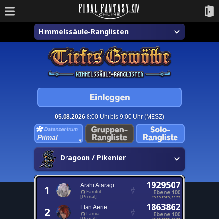
Himmelssäule-Ranglisten
05.08.2026
8:00 Uhr bis 9:00 Uhr (MESZ)
Primal
Dragoon / Pikenier
1929507
Arahi Ataragi
1
Ebene 100
Famfrit
[Primal]
25.10.2023, 16:29
1863862
Flan Aerie
2
Ebene 100
Lamia
[Primal]
09.06.2023, 07:32