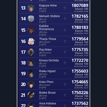
[Light]
19.11.2023, 19:48
1807089
Kaguya Hime
13
Ebene 100
Lich
[Light]
14.12.2024, 15:34
1782165
Mehwih Shillimi
14
Ebene 100
Lich
[Light]
30.05.2022, 20:22
Kalidra
1780183
15
Romanicus
Ebene 100
Odin
14.06.2023, 14:50
[Light]
1779564
Tharja Ylissa
16
Ebene 100
Zodiark
[Light]
06.02.2024, 02:03
1775735
Raj Ahten
17
Ebene 100
Phoenix
[Light]
19.02.2023, 17:40
1772270
Kinara Orchida
18
Ebene 100
Lich
[Light]
05.02.2023, 00:16
1755603
Raiku Hgiart
19
Ebene 100
Odin
[Light]
18.03.2023, 04:40
1754665
Koko Phen
20
Ebene 100
Zodiark
[Light]
23.09.2023, 15:10
1750226
Bukke Bruse
21
Ebene 100
Odin
[Light]
18.06.2021, 15:39
1737562
Aura Astraea
22
Ebene 100
Phoenix