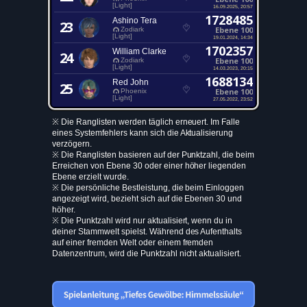
[Light]
16.09.2025, 20:57
1728485
Ashino Tera
23
Ebene 100
Zodiark
[Light]
19.01.2024, 14:34
1702357
William Clarke
24
Ebene 100
Zodiark
[Light]
14.03.2023, 20:15
1688134
Red John
25
Ebene 100
Phoenix
[Light]
27.05.2022, 23:52
※ Die Ranglisten werden täglich erneuert. Im Falle
eines Systemfehlers kann sich die Aktualisierung
verzögern.
※ Die Ranglisten basieren auf der Punktzahl, die beim
Erreichen von Ebene 30 oder einer höher liegenden
Ebene erzielt wurde.
※ Die persönliche Bestleistung, die beim Einloggen
angezeigt wird, bezieht sich auf die Ebenen 30 und
höher.
※ Die Punktzahl wird nur aktualisiert, wenn du in
deiner Stammwelt spielst. Während des Aufenthalts
auf einer fremden Welt oder einem fremden
Datenzentrum, wird die Punktzahl nicht aktualisiert.