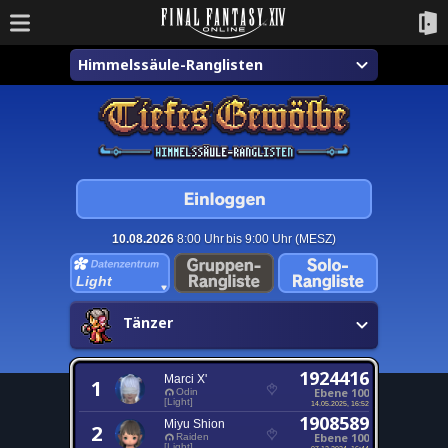
Himmelssäule-Ranglisten
10.08.2026
8:00 Uhr bis 9:00 Uhr (MESZ)
Light
Tänzer
1924416
Marci X'
1
Ebene 100
Odin
[Light]
14.05.2025, 16:52
1908589
Miyu Shion
2
Ebene 100
Raiden
[Light]
07.12.2024, 16:44