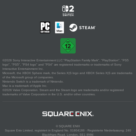
©2026 Sony Interactive Entertainment LLC."PlayStation Family Mark", "PlayStation", "PS5
logo", "PS5", "PS4 logo" and "PS4" are registered trademarks or trademarks of Sony
Interactive Entertainment Inc.
Microsoft, the XBOX Sphere mark, the Series X|S logo and XBOX Series X|S are trademarks
of the Microsoft group of companies.
Nintendo Switch is a trademark of Nintendo.
Mac is a trademark of Apple Inc.
©2026 Valve Corporation. Steam and the Steam logo are trademarks and/or registered
trademarks of Valve Corporation in the U.S. and/or other countries.
© SQUARE ENIX
Square Enix Limited, registriert in England No. 01804186 - Registrierte Niederlassung: 240
Blackfriars Road, London, SE1 8NW.