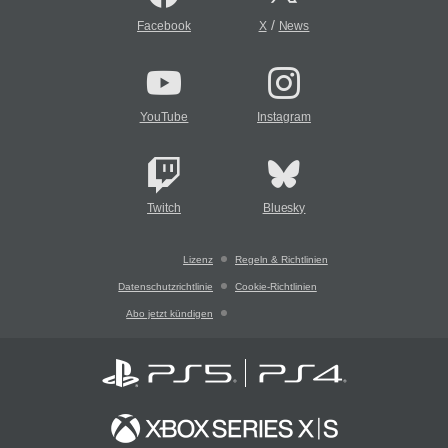
/
Facebook
X
News
YouTube
Instagram
Twitch
Bluesky
Lizenz
Regeln & Richtlinien
Datenschutzrichtlinie
Cookie-Richtlinien
Abo jetzt kündigen