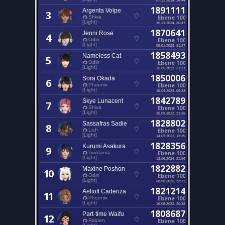
1891111
Argenta Volpe
3
Ebene 100
Shiva
[Light]
20.11.2024, 20:47
1870641
Jenni Rose
4
Ebene 100
Odin
[Light]
05.01.2023, 21:37
1858493
Nameless Cat
5
Ebene 100
Odin
[Light]
16.05.2022, 21:11
1850006
Sora Okada
6
Ebene 100
Phoenix
[Light]
15.03.2023, 09:33
1842789
Skye Lunacent
7
Ebene 100
Shiva
[Light]
30.05.2022, 21:16
1828802
Sassafras Sadie
8
Ebene 100
Lich
[Light]
14.03.2022, 13:25
1828356
Kurumi Asakura
9
Ebene 100
Twintania
[Light]
12.06.2024, 21:54
1822882
Maxine Poshon
10
Ebene 100
Odin
[Light]
08.08.2025, 23:23
1821214
Aeliott Cadenza
11
Ebene 100
Phoenix
[Light]
16.08.2022, 20:38
1808687
Part-time Waifu
12
Ebene 100
Raiden