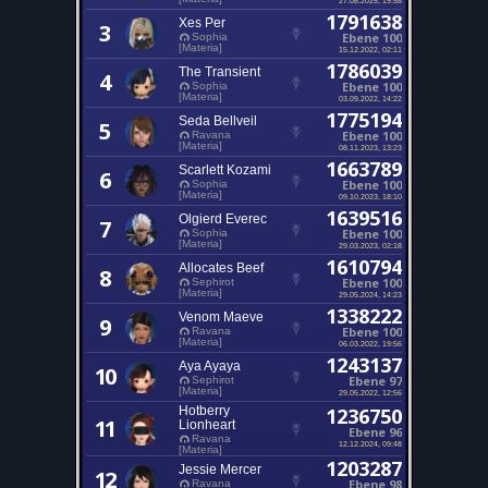
1791638
Xes Per
3
Ebene 100
Sophia
[Materia]
15.12.2022, 02:11
1786039
The Transient
4
Ebene 100
Sophia
[Materia]
03.09.2022, 14:22
1775194
Seda Bellveil
5
Ebene 100
Ravana
[Materia]
08.11.2023, 13:23
1663789
Scarlett Kozami
6
Ebene 100
Sophia
[Materia]
09.10.2023, 18:10
1639516
Olgierd Everec
7
Ebene 100
Sophia
[Materia]
29.03.2023, 02:18
1610794
Allocates Beef
8
Ebene 100
Sephirot
[Materia]
29.05.2024, 14:23
1338222
Venom Maeve
9
Ebene 100
Ravana
[Materia]
06.03.2022, 19:56
1243137
Aya Ayaya
10
Ebene 97
Sephirot
[Materia]
29.05.2022, 12:56
Hotberry
1236750
11
Lionheart
Ebene 96
Ravana
12.12.2024, 09:48
[Materia]
1203287
Jessie Mercer
12
Ebene 98
Ravana