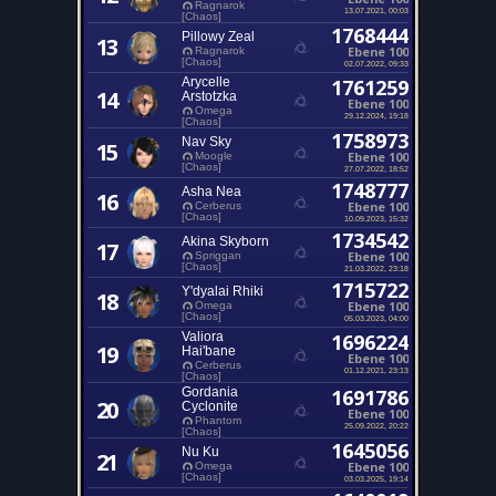
Ragnarok
13.07.2021, 00:03
[Chaos]
1768444
Pillowy Zeal
13
Ebene 100
Ragnarok
[Chaos]
02.07.2022, 09:33
Arycelle
1761259
14
Arstotzka
Ebene 100
Omega
29.12.2024, 19:18
[Chaos]
1758973
Nav Sky
15
Ebene 100
Moogle
[Chaos]
27.07.2022, 18:52
1748777
Asha Nea
16
Ebene 100
Cerberus
[Chaos]
10.09.2023, 15:32
1734542
Akina Skyborn
17
Ebene 100
Spriggan
[Chaos]
21.03.2022, 23:18
1715722
Y'dyalai Rhiki
18
Ebene 100
Omega
[Chaos]
05.03.2023, 04:00
Valiora
1696224
19
Hai'bane
Ebene 100
Cerberus
01.12.2021, 23:13
[Chaos]
Gordania
1691786
20
Cyclonite
Ebene 100
Phantom
25.09.2022, 20:22
[Chaos]
1645056
Nu Ku
21
Ebene 100
Omega
[Chaos]
03.03.2025, 19:14