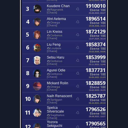
1910010
Kuudere Chan
3
Ebene 100
Ragnarok
[Chaos]
25.06.2022, 03:27
1896514
Ahri Aeterna
4
Ebene 100
Omega
[Chaos]
19.04.2026, 14:22
1872129
Lin Kreiss
5
Ebene 100
Cerberus
[Chaos]
13.07.2024, 16:19
1858374
Liu Feng
6
Ebene 100
Louisoix
[Chaos]
23.02.2025, 03:05
1853999
Setsu Haru
7
Ebene 100
Cerberus
[Chaos]
23.11.2022, 13:49
1837731
Agurei Odle
8
Ebene 100
Cerberus
[Chaos]
20.05.2022, 21:23
1828859
Mickard Rolin
9
Ebene 100
Omega
[Chaos]
19.02.2023, 15:29
1825787
Naih Renascent
10
Ebene 100
Spriggan
[Chaos]
05.10.2021, 20:13
Spelca
1796526
11
Silverscale
Ebene 100
Sagittarius
28.08.2022, 13:27
[Chaos]
Yozora
1790565
12
Sekiguchi
Ebene 100