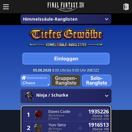
Himmelssäule-Ranglisten
05.08.2026
8:00 Uhr bis 9:00 Uhr (MESZ)
Chaos
Ninja / Schurke
1935226
Elaves Castle
1
Ebene 100
Cerberus
[Chaos]
02.06.2024, 22:58
1916513
Yuzu Spicy
2
Ebene 100
Omega
[Chaos]
25.11.2021, 06:43