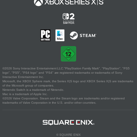
©2026 Sony Interactive Entertainment LLC."PlayStation Family Mark", "PlayStation", "PS5
logo", "PS5", "PS4 logo" and "PS4" are registered trademarks or trademarks of Sony
Interactive Entertainment Inc.
Microsoft, the XBOX Sphere mark, the Series X|S logo and XBOX Series X|S are trademarks
of the Microsoft group of companies.
Nintendo Switch is a trademark of Nintendo.
Mac is a trademark of Apple Inc.
©2026 Valve Corporation. Steam and the Steam logo are trademarks and/or registered
trademarks of Valve Corporation in the U.S. and/or other countries.
© SQUARE ENIX