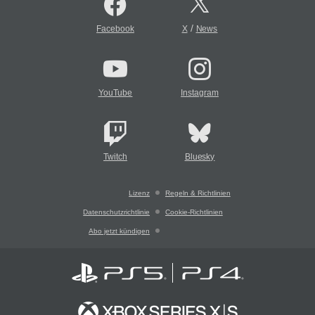
/
Facebook
X
News
YouTube
Instagram
Twitch
Bluesky
Lizenz
Regeln & Richtlinien
Datenschutzrichtlinie
Cookie-Richtlinien
Abo jetzt kündigen