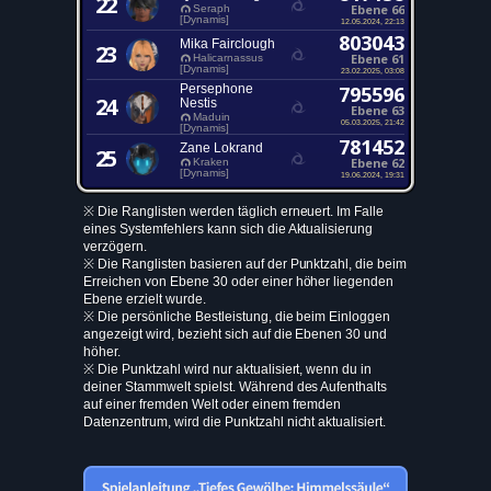
22
Ebene 66
Seraph
[Dynamis]
12.05.2024, 22:13
803043
Mika Fairclough
23
Ebene 61
Halicarnassus
[Dynamis]
23.02.2025, 03:08
Persephone
795596
24
Nestis
Ebene 63
Maduin
05.03.2025, 21:42
[Dynamis]
781452
Zane Lokrand
25
Ebene 62
Kraken
[Dynamis]
19.06.2024, 19:31
※ Die Ranglisten werden täglich erneuert. Im Falle
eines Systemfehlers kann sich die Aktualisierung
verzögern.
※ Die Ranglisten basieren auf der Punktzahl, die beim
Erreichen von Ebene 30 oder einer höher liegenden
Ebene erzielt wurde.
※ Die persönliche Bestleistung, die beim Einloggen
angezeigt wird, bezieht sich auf die Ebenen 30 und
höher.
※ Die Punktzahl wird nur aktualisiert, wenn du in
deiner Stammwelt spielst. Während des Aufenthalts
auf einer fremden Welt oder einem fremden
Datenzentrum, wird die Punktzahl nicht aktualisiert.