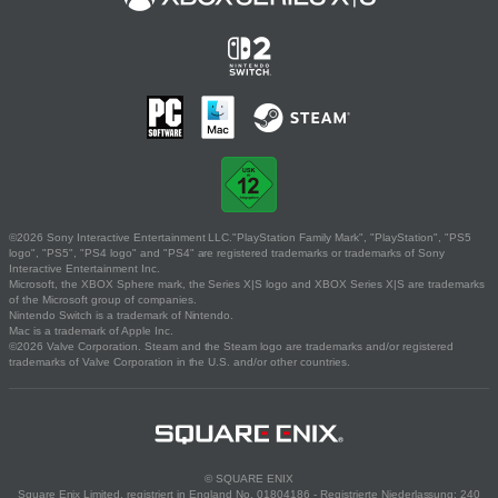
©2026 Sony Interactive Entertainment LLC."PlayStation Family Mark", "PlayStation", "PS5
logo", "PS5", "PS4 logo" and "PS4" are registered trademarks or trademarks of Sony
Interactive Entertainment Inc.
Microsoft, the XBOX Sphere mark, the Series X|S logo and XBOX Series X|S are trademarks
of the Microsoft group of companies.
Nintendo Switch is a trademark of Nintendo.
Mac is a trademark of Apple Inc.
©2026 Valve Corporation. Steam and the Steam logo are trademarks and/or registered
trademarks of Valve Corporation in the U.S. and/or other countries.
© SQUARE ENIX
Square Enix Limited, registriert in England No. 01804186 - Registrierte Niederlassung: 240