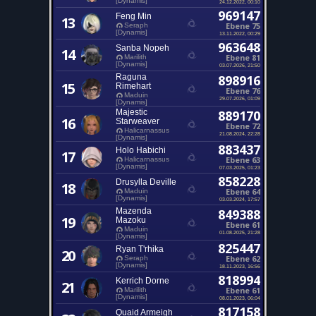
[Dynamis]
24.12.2022, 00:10
969147
Feng Min
13
Ebene 75
Seraph
[Dynamis]
13.11.2022, 00:29
963648
Sanba Nopeh
14
Ebene 81
Marilith
[Dynamis]
03.07.2026, 21:50
Raguna
898916
15
Rimehart
Ebene 76
Maduin
29.07.2026, 01:09
[Dynamis]
Majestic
889170
16
Starweaver
Ebene 72
Halicarnassus
21.08.2024, 22:28
[Dynamis]
883437
Holo Habichi
17
Ebene 63
Halicarnassus
[Dynamis]
07.03.2025, 01:23
858228
Drusylla Deville
18
Ebene 64
Maduin
[Dynamis]
03.03.2024, 17:57
Mazenda
849388
19
Mazoku
Ebene 61
Maduin
01.08.2025, 21:28
[Dynamis]
825447
Ryan T'rhika
20
Ebene 62
Seraph
[Dynamis]
18.11.2023, 16:56
818994
Kerrich Dorne
21
Ebene 61
Marilith
[Dynamis]
08.01.2023, 06:04
817158
Quaid Armeigh