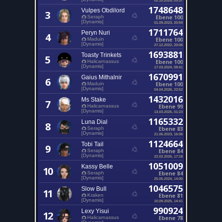
1748648
Vulpes Obdilord
3
Ebene 100
Seraph
[Dynamis]
01.09.2023, 20:59
1711764
Peryn Nuri
4
Ebene 100
Maduin
[Dynamis]
27.12.2022, 20:06
1693881
Toasty Trinkets
5
Ebene 100
Halicarnassus
[Dynamis]
17.03.2024, 09:41
1670991
Gaius Mithalnir
6
Ebene 100
Maduin
[Dynamis]
04.04.2026, 22:52
1432016
Ms Stake
7
Ebene 99
Halicarnassus
[Dynamis]
13.03.2025, 01:23
1165332
Luna Dial
8
Ebene 83
Seraph
[Dynamis]
21.06.2023, 16:06
1124664
Tobi Tail
9
Ebene 84
Seraph
[Dynamis]
22.02.2026, 17:18
1051009
Kassy Belle
10
Ebene 84
Seraph
[Dynamis]
25.05.2024, 14:00
1046575
Slow Bull
11
Ebene 81
Kraken
[Dynamis]
10.09.2025, 14:41
990924
Lexy Yisui
12
Ebene 78
Halicarnassus