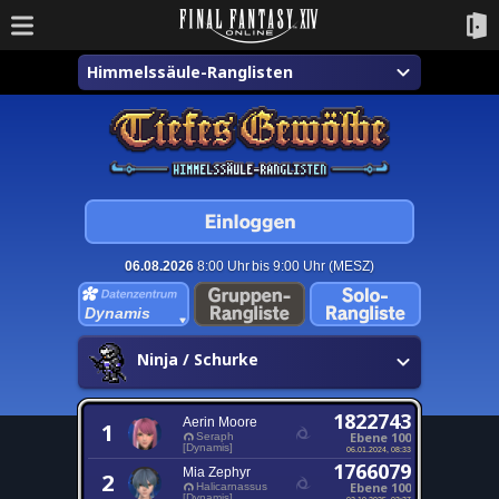
Himmelssäule-Ranglisten
06.08.2026
8:00 Uhr bis 9:00 Uhr (MESZ)
Dynamis
Ninja / Schurke
1822743
Aerin Moore
1
Ebene 100
Seraph
[Dynamis]
06.01.2024, 08:33
1766079
Mia Zephyr
2
Ebene 100
Halicarnassus
[Dynamis]
02.10.2025, 03:37