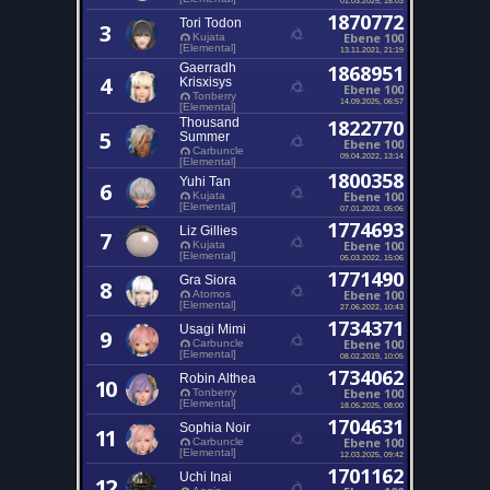
1870772
Tori Todon
3
Ebene 100
Kujata
[Elemental]
13.11.2021, 21:19
Gaerradh
1868951
4
Krisxisys
Ebene 100
Tonberry
14.09.2025, 06:57
[Elemental]
Thousand
1822770
5
Summer
Ebene 100
Carbuncle
09.04.2022, 13:14
[Elemental]
1800358
Yuhi Tan
6
Ebene 100
Kujata
[Elemental]
07.01.2023, 05:06
1774693
Liz Gillies
7
Ebene 100
Kujata
[Elemental]
05.03.2022, 15:06
1771490
Gra Siora
8
Ebene 100
Atomos
[Elemental]
27.06.2022, 10:43
1734371
Usagi Mimi
9
Ebene 100
Carbuncle
[Elemental]
08.02.2019, 10:05
1734062
Robin Althea
10
Ebene 100
Tonberry
[Elemental]
18.05.2025, 08:00
1704631
Sophia Noir
11
Ebene 100
Carbuncle
[Elemental]
12.03.2025, 09:42
1701162
Uchi Inai
12