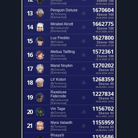
Ebene 100
Aegis
[Elemental]
20.05.2022, 22:56
1670604
Penguin Deluxe
13
Ebene 100
Tonberry
[Elemental]
18.06.2019, 18:25
1662775
Mirabel Alcott
14
Ebene 100
Carbuncle
[Elemental]
03.07.2026, 07:57
1627800
Luz Freddo
15
Ebene 100
Kujata
[Elemental]
05.02.2021, 07:58
1572361
Mellua Tallfing
16
Ebene 100
Garuda
[Elemental]
24.12.2023, 07:29
1270202
Maral Noykin
17
Ebene 89
Garuda
[Elemental]
29.04.2024, 00:32
1268359
Lil' Kotori
18
Ebene 99
Tonberry
[Elemental]
05.03.2021, 15:42
Raxeluxe
1227834
19
Fatecode
Ebene 92
Carbuncle
18.05.2023, 04:00
[Elemental]
1156702
Vin Tage
20
Ebene 92
Gungnir
[Elemental]
18.11.2021, 12:10
1155959
Myra Valaeth
21
Ebene 83
Tonberry
[Elemental]
04.08.2021, 13:36
Rhaya'li
1155686