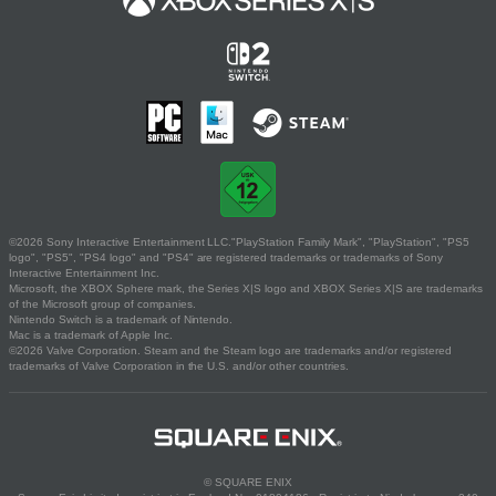
©2026 Sony Interactive Entertainment LLC."PlayStation Family Mark", "PlayStation", "PS5
logo", "PS5", "PS4 logo" and "PS4" are registered trademarks or trademarks of Sony
Interactive Entertainment Inc.
Microsoft, the XBOX Sphere mark, the Series X|S logo and XBOX Series X|S are trademarks
of the Microsoft group of companies.
Nintendo Switch is a trademark of Nintendo.
Mac is a trademark of Apple Inc.
©2026 Valve Corporation. Steam and the Steam logo are trademarks and/or registered
trademarks of Valve Corporation in the U.S. and/or other countries.
© SQUARE ENIX