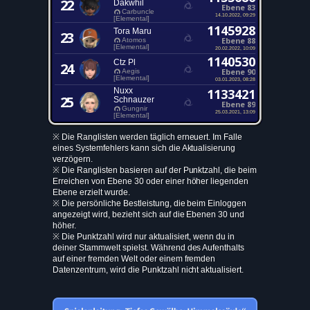
22
Dakwhil
Ebene 83
Carbuncle
14.10.2022, 09:29
[Elemental]
1145928
Tora Maru
23
Ebene 88
Atomos
[Elemental]
20.02.2022, 10:09
1140530
Ctz Pl
24
Ebene 90
Aegis
[Elemental]
03.01.2023, 08:28
Nuxx
1133421
25
Schnauzer
Ebene 89
Gungnir
25.03.2021, 13:09
[Elemental]
※ Die Ranglisten werden täglich erneuert. Im Falle
eines Systemfehlers kann sich die Aktualisierung
verzögern.
※ Die Ranglisten basieren auf der Punktzahl, die beim
Erreichen von Ebene 30 oder einer höher liegenden
Ebene erzielt wurde.
※ Die persönliche Bestleistung, die beim Einloggen
angezeigt wird, bezieht sich auf die Ebenen 30 und
höher.
※ Die Punktzahl wird nur aktualisiert, wenn du in
deiner Stammwelt spielst. Während des Aufenthalts
auf einer fremden Welt oder einem fremden
Datenzentrum, wird die Punktzahl nicht aktualisiert.