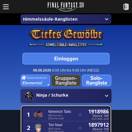
Himmelssäule-Ranglisten
08.08.2026
8:00 Uhr bis 9:00 Uhr (MESZ)
Elemental
Ninja / Schurke
1918986
Nineinch Tails
1
Ebene 100
Atomos
[Elemental]
31.07.2025, 16:59
1897912
Tori Navi
2
Ebene 100
Kujata
[Elemental]
01.03.2025, 18:03