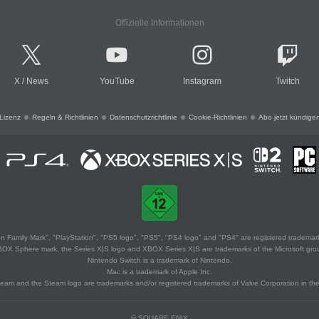
Offizielle Informationen
X
/
News
YouTube
Instagram
Twitch
Lizenz
Regeln & Richtlinien
Datenschutzrichtlinie
Cookie-Richtlinien
Abo jetzt kündige
 Family Mark", "PlayStation", "PS5 logo", "PS5", "PS4 logo" and "PS4" are registered trademark
XBOX Sphere mark, the Series X|S logo and XBOX Series X|S are trademarks of the Microsoft gro
Nintendo Switch is a trademark of Nintendo.
Mac is a trademark of Apple Inc.
eam and the Steam logo are trademarks and/or registered trademarks of Valve Corporation in the 
© SQUARE ENIX