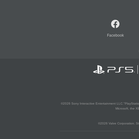
Facebook
©2026 Sony Interactive Entertainment LLC."PlayStation
Microsoft, the 
©2026 Valve Corporation. St