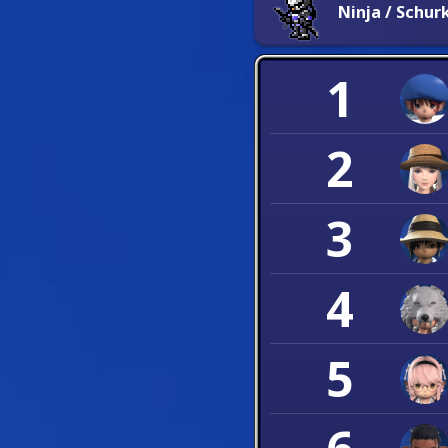
Ninja / Schur
1
2
3
4
5