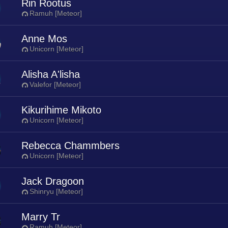
Rin Rootus
Ramuh [Meteor]
Anne Mos
Unicorn [Meteor]
Alisha A'lisha
Valefor [Meteor]
Kikurihime Mikoto
Unicorn [Meteor]
Rebecca Chammbers
Unicorn [Meteor]
Jack Dragoon
Shinryu [Meteor]
Marry Tr
Ramuh [Meteor]