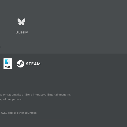
Bluesky
n
s or trademarks of Sony Interactive Entertainment Inc.
up of companies.
U.S. and/or other countries.