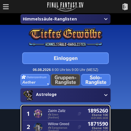
Himmelssäule-Ranglisten
06.08.2026
8:00 Uhr bis 9:00 Uhr (MESZ)
Aether
Astrologe
1895260
Zairin Zaltz
1
Ebene 100
Siren
[Aether]
10.07.2023, 15:03
1871590
Willow Greed
2
Ebene 100
Sargatanas
[Aether]
07.09.2024, 20:00