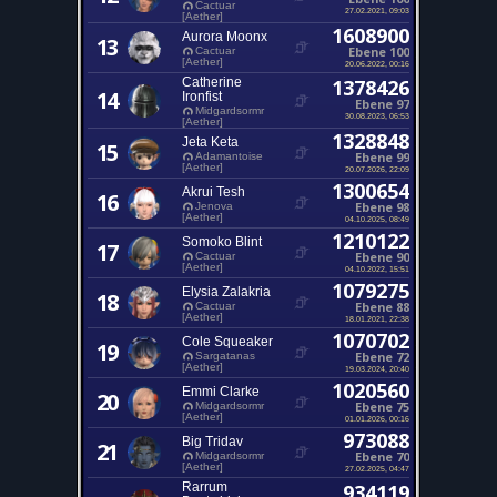
Cactuar
27.02.2021, 09:03
[Aether]
1608900
Aurora Moonx
13
Ebene 100
Cactuar
[Aether]
20.06.2022, 00:16
Catherine
1378426
14
Ironfist
Ebene 97
Midgardsormr
30.08.2023, 06:53
[Aether]
1328848
Jeta Keta
15
Ebene 99
Adamantoise
[Aether]
20.07.2026, 22:09
1300654
Akrui Tesh
16
Ebene 98
Jenova
[Aether]
04.10.2025, 08:49
1210122
Somoko Blint
17
Ebene 90
Cactuar
[Aether]
04.10.2022, 15:51
1079275
Elysia Zalakria
18
Ebene 88
Cactuar
[Aether]
18.01.2021, 22:38
1070702
Cole Squeaker
19
Ebene 72
Sargatanas
[Aether]
19.03.2024, 20:40
1020560
Emmi Clarke
20
Ebene 75
Midgardsormr
[Aether]
01.01.2026, 00:16
973088
Big Tridav
21
Ebene 70
Midgardsormr
[Aether]
27.02.2025, 04:47
Rarrum
934119