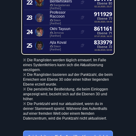
22
Bentwhiskers
Ebene 80
Sargatanas
02.10.2020, 23:27
[Aether]
Professor
911929
23
Raccoon
Ebene 77
Siren
03.06.2020, 04:48
[Aether]
861161
Okhi Tayuun
24
Ebene 71
Jenova
[Aether]
07.07.2018, 16:33
833979
Ajla Koval
25
Ebene 72
Siren
[Aether]
10.06.2019, 02:08
※ Die Ranglisten werden täglich erneuert. Im Falle
eines Systemfehlers kann sich die Aktualisierung
verzögern.
※ Die Ranglisten basieren auf der Punktzahl, die beim
Erreichen von Ebene 30 oder einer höher liegenden
Ebene erzielt wurde.
※ Die persönliche Bestleistung, die beim Einloggen
angezeigt wird, bezieht sich auf die Ebenen 30 und
höher.
※ Die Punktzahl wird nur aktualisiert, wenn du in
deiner Stammwelt spielst. Während des Aufenthalts
auf einer fremden Welt oder einem fremden
Datenzentrum, wird die Punktzahl nicht aktualisiert.