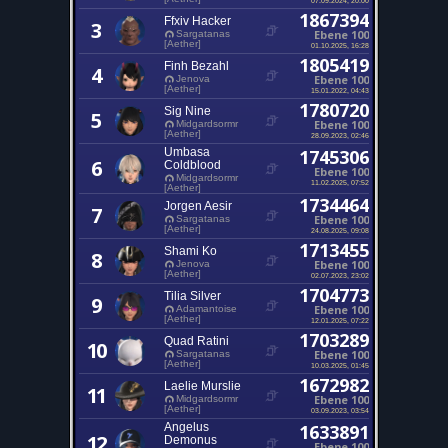
1867394
Ffxiv Hacker
3
Ebene 100
Sargatanas
[Aether]
01.10.2025, 16:28
1805419
Finh Bezahl
4
Ebene 100
Jenova
[Aether]
15.01.2022, 04:43
1780720
Sig Nine
5
Ebene 100
Midgardsormr
[Aether]
28.09.2023, 02:46
Umbasa
1745306
6
Coldblood
Ebene 100
Midgardsormr
11.02.2025, 07:52
[Aether]
1734464
Jorgen Aesir
7
Ebene 100
Sargatanas
[Aether]
24.08.2025, 09:08
1713455
Shami Ko
8
Ebene 100
Jenova
[Aether]
02.07.2023, 23:02
1704773
Tilia Silver
9
Ebene 100
Adamantoise
[Aether]
12.01.2025, 07:22
1703289
Quad Ratini
10
Ebene 100
Sargatanas
[Aether]
10.03.2025, 01:45
1672982
Laelie Murslie
11
Ebene 100
Midgardsormr
[Aether]
03.09.2023, 03:54
Angelus
1633891
12
Demonus
Ebene 100