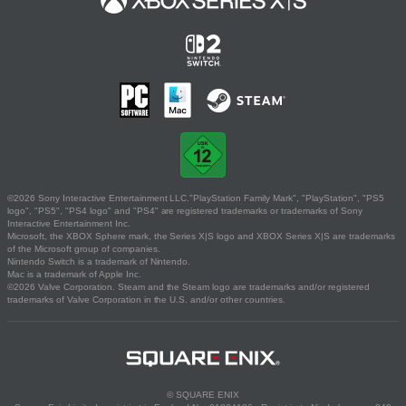
©2026 Sony Interactive Entertainment LLC."PlayStation Family Mark", "PlayStation", "PS5
logo", "PS5", "PS4 logo" and "PS4" are registered trademarks or trademarks of Sony
Interactive Entertainment Inc.
Microsoft, the XBOX Sphere mark, the Series X|S logo and XBOX Series X|S are trademarks
of the Microsoft group of companies.
Nintendo Switch is a trademark of Nintendo.
Mac is a trademark of Apple Inc.
©2026 Valve Corporation. Steam and the Steam logo are trademarks and/or registered
trademarks of Valve Corporation in the U.S. and/or other countries.
© SQUARE ENIX