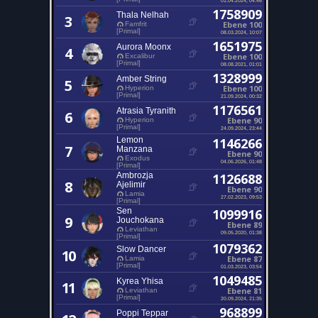
1758909
Thala Nelhah
3
Ebene 100
Famfrit
[Primal]
08.03.2024, 10:07
1651975
Aurora Moonx
4
Ebene 100
Excalibur
[Primal]
08.08.2021, 01:01
1328999
Amber String
5
Ebene 100
Hyperion
[Primal]
21.09.2024, 00:32
1176561
Atrasia Tyranith
6
Ebene 90
Hyperion
[Primal]
24.09.2024, 23:44
Lemon
1146266
7
Manzana
Ebene 90
Exodus
04.06.2026, 01:48
[Primal]
Ambrozja
1126688
8
Ajelimir
Ebene 90
Lamia
27.02.2023, 09:53
[Primal]
Sen
1099916
9
Jouchokana
Ebene 89
Leviathan
09.05.2020, 01:38
[Primal]
1079362
Slow Dancer
10
Ebene 87
Lamia
[Primal]
01.03.2023, 03:54
1049485
Kyrea Yhisa
11
Ebene 81
Leviathan
[Primal]
20.09.2024, 21:35
968899
Poppi Teppar