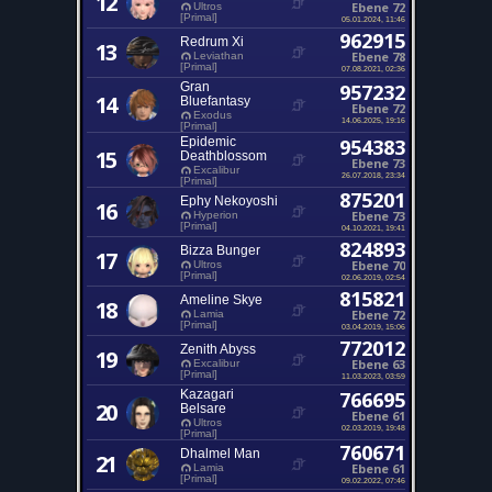
12
Ebene 72
Ultros
[Primal]
05.01.2024, 11:46
962915
Redrum Xi
13
Ebene 78
Leviathan
[Primal]
07.08.2021, 02:36
Gran
957232
14
Bluefantasy
Ebene 72
Exodus
14.06.2025, 19:16
[Primal]
Epidemic
954383
15
Deathblossom
Ebene 73
Excalibur
26.07.2018, 23:34
[Primal]
875201
Ephy Nekoyoshi
16
Ebene 73
Hyperion
[Primal]
04.10.2021, 19:41
824893
Bizza Bunger
17
Ebene 70
Ultros
[Primal]
02.06.2019, 02:54
815821
Ameline Skye
18
Ebene 72
Lamia
[Primal]
03.04.2019, 15:06
772012
Zenith Abyss
19
Ebene 63
Excalibur
[Primal]
11.03.2023, 03:59
Kazagari
766695
20
Belsare
Ebene 61
Ultros
02.03.2019, 19:48
[Primal]
760671
Dhalmel Man
21
Ebene 61
Lamia
[Primal]
09.02.2022, 07:46