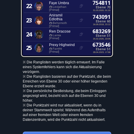
754811
Faye Umbra
22
Ebene 70
Leviathan
[Primal]
31.03.2020, 01:15
Aniramil
743091
23
Edlothia
Ebene 60
Behemoth
16.09.2018, 23:12
[Primal]
683269
Ren Dracose
24
Ebene 51
Lamia
[Primal]
25.02.2026, 23:05
673546
Prexy Highwind
25
Ebene 51
Famfrit
[Primal]
28.04.2023, 17:58
※ Die Ranglisten werden täglich erneuert. Im Falle
eines Systemfehlers kann sich die Aktualisierung
verzögern.
※ Die Ranglisten basieren auf der Punktzahl, die beim
Erreichen von Ebene 30 oder einer höher liegenden
Ebene erzielt wurde.
※ Die persönliche Bestleistung, die beim Einloggen
angezeigt wird, bezieht sich auf die Ebenen 30 und
höher.
※ Die Punktzahl wird nur aktualisiert, wenn du in
deiner Stammwelt spielst. Während des Aufenthalts
auf einer fremden Welt oder einem fremden
Datenzentrum, wird die Punktzahl nicht aktualisiert.