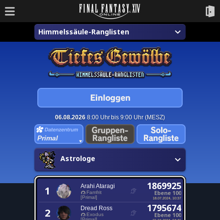
Himmelssäule-Ranglisten
06.08.2026
8:00 Uhr bis 9:00 Uhr (MESZ)
Primal
Astrologe
1869925
Arahi Ataragi
1
Ebene 100
Famfrit
[Primal]
18.07.2024, 10:37
1795674
Dread Ross
2
Ebene 100
Exodus
[Primal]
01.04.2024, 04:46