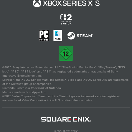
©2026 Sony Interactive Entertainment LLC."PlayStation Family Mark", "PlayStation", "PS5
logo", "PS5", "PS4 logo" and "PS4" are registered trademarks or trademarks of Sony
Interactive Entertainment Inc.
Microsoft, the XBOX Sphere mark, the Series X|S logo and XBOX Series X|S are trademarks
of the Microsoft group of companies.
Nintendo Switch is a trademark of Nintendo.
Mac is a trademark of Apple Inc.
©2026 Valve Corporation. Steam and the Steam logo are trademarks and/or registered
trademarks of Valve Corporation in the U.S. and/or other countries.
© SQUARE ENIX