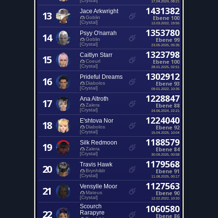
[Crystal]
17.04.2024, 08:21
1431382
Jace Arkwright
13
Ebene 100
Goblin
[Crystal]
13.03.2022, 19:55
1353780
Psyy O'narrah
14
Ebene 99
Goblin
[Crystal]
23.05.2025, 05:35
1323798
Caitlyn Starr
15
Ebene 100
Coeurl
[Crystal]
28.01.2025, 02:51
1302912
Prideful Dreams
16
Ebene 93
Diabolos
[Crystal]
09.01.2022, 10:35
1228847
Ana Altroth
17
Ebene 88
Zalera
[Crystal]
24.06.2024, 22:21
1224040
E'shtova Nor
18
Ebene 92
Diabolos
[Crystal]
15.04.2025, 10:04
1188579
Silk Redmoon
19
Ebene 84
Zalera
[Crystal]
30.09.2025, 00:58
1179568
Travis Hawk
20
Ebene 91
Brynhildr
[Crystal]
11.08.2025, 00:17
1127563
Vensylle Moor
21
Ebene 90
Mateus
[Crystal]
12.02.2022, 10:33
Scourch
1060580
22
Rarapyre
Ebene 86