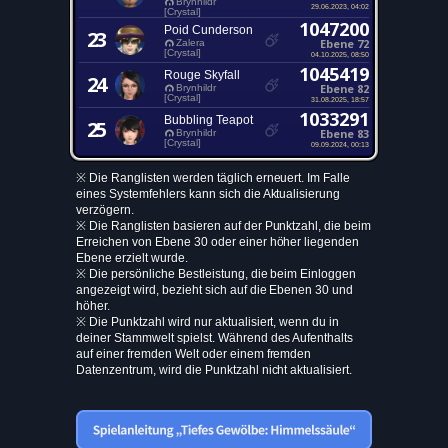
Brynhildr
29.06.2023, 04:02
[Crystal]
1047200
Poid Cunderson
23
Ebene 72
Zalera
[Crystal]
04.10.2025, 08:50
1045419
Rouge Skyfall
24
Ebene 82
Brynhildr
[Crystal]
31.08.2025, 18:57
1033291
Bubbling Teapot
25
Ebene 83
Brynhildr
[Crystal]
09.09.2024, 00:13
※ Die Ranglisten werden täglich erneuert. Im Falle
eines Systemfehlers kann sich die Aktualisierung
verzögern.
※ Die Ranglisten basieren auf der Punktzahl, die beim
Erreichen von Ebene 30 oder einer höher liegenden
Ebene erzielt wurde.
※ Die persönliche Bestleistung, die beim Einloggen
angezeigt wird, bezieht sich auf die Ebenen 30 und
höher.
※ Die Punktzahl wird nur aktualisiert, wenn du in
deiner Stammwelt spielst. Während des Aufenthalts
auf einer fremden Welt oder einem fremden
Datenzentrum, wird die Punktzahl nicht aktualisiert.