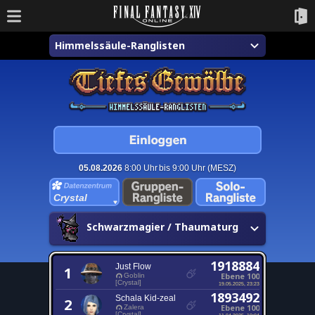
Himmelssäule-Ranglisten
05.08.2026
8:00 Uhr bis 9:00 Uhr (MESZ)
Crystal
Schwarzmagier / Thaumaturg
1918884
Just Flow
1
Ebene 100
Goblin
[Crystal]
19.05.2025, 23:23
1893492
Schala Kid-zeal
2
Ebene 100
Zalera
[Crystal]
11.04.2025, 10:04