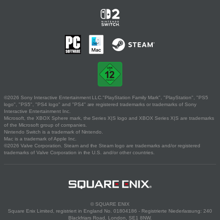
©2026 Sony Interactive Entertainment LLC."PlayStation Family Mark", "PlayStation", "PS5
logo", "PS5", "PS4 logo" and "PS4" are registered trademarks or trademarks of Sony
Interactive Entertainment Inc.
Microsoft, the XBOX Sphere mark, the Series X|S logo and XBOX Series X|S are trademarks
of the Microsoft group of companies.
Nintendo Switch is a trademark of Nintendo.
Mac is a trademark of Apple Inc.
©2026 Valve Corporation. Steam and the Steam logo are trademarks and/or registered
trademarks of Valve Corporation in the U.S. and/or other countries.
© SQUARE ENIX
Square Enix Limited, registriert in England No. 01804186 - Registrierte Niederlassung: 240
Blackfriars Road, London, SE1 8NW.