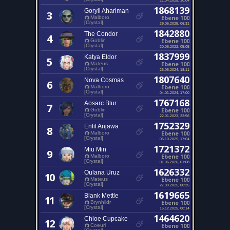
1868139
Goryll Ahariman
3
Ebene 100
Malboro
[Crystal]
29.06.2025, 06:31
1842880
The Condor
4
Ebene 100
Goblin
[Crystal]
20.06.2022, 05:05
1837999
Katya Eldor
5
Ebene 100
Mateus
[Crystal]
26.05.2024, 18:11
1807640
Nova Cosmas
6
Ebene 100
Malboro
[Crystal]
04.01.2024, 17:00
1767168
Aosarc Blur
7
Ebene 100
Goblin
[Crystal]
22.01.2023, 22:56
1752329
Enlil Anjawa
8
Ebene 100
Malboro
[Crystal]
06.10.2025, 17:04
1721372
Miu Min
9
Ebene 100
Malboro
[Crystal]
01.06.2026, 01:08
1626332
Oulana Uruz
10
Ebene 100
Mateus
[Crystal]
27.09.2025, 00:35
1619665
Blank Mettle
11
Ebene 100
Brynhildr
[Crystal]
15.12.2025, 00:14
1464620
Chloe Cupcake
12
Ebene 100
Coeurl