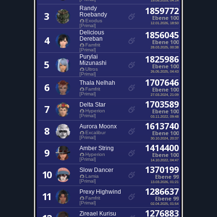
Randy
1859772
3
Roebandy
Ebene 100
Exodus
12.01.2026, 18:50
[Primal]
Delicious
1856045
4
Dereban
Ebene 100
Famfrit
28.03.2025, 00:38
[Primal]
Purylai
1825986
5
Mizunashi
Ebene 100
Ultros
26.05.2025, 04:43
[Primal]
1707646
Thala Nelhah
6
Ebene 100
Famfrit
[Primal]
27.03.2024, 21:09
1703589
Delta Star
7
Ebene 100
Hyperion
[Primal]
03.11.2022, 09:48
1613740
Aurora Moonx
8
Ebene 100
Excalibur
[Primal]
30.10.2024, 20:37
1414400
Amber String
9
Ebene 100
Hyperion
[Primal]
14.10.2022, 04:47
1370199
Slow Dancer
10
Ebene 99
Lamia
[Primal]
13.03.2026, 01:21
1286637
Prexy Highwind
11
Ebene 99
Famfrit
[Primal]
02.04.2025, 01:54
1276883
Zireael Kurisu