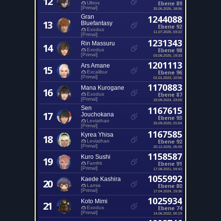
12
Ebene 89
Ultros
[Primal]
25.05.2025, 18:06
Gran
1244088
13
Bluefantasy
Ebene 92
Exodus
11.07.2025, 03:22
[Primal]
1231343
Rin Massuru
14
Ebene 98
Exodus
[Primal]
03.08.2025, 19:33
1201113
Ars Amane
15
Ebene 96
Excalibur
[Primal]
01.01.2023, 10:56
1170883
Mana Kurogane
16
Ebene 87
Exodus
[Primal]
19.09.2024, 23:00
Sen
1167615
17
Jouchokana
Ebene 93
Leviathan
25.09.2020, 01:54
[Primal]
1167585
Kyrea Yhisa
18
Ebene 92
Leviathan
[Primal]
20.12.2025, 05:09
1158587
Kuro Sushi
19
Ebene 91
Famfrit
[Primal]
17.08.2021, 04:43
1055992
Kaede Kashira
20
Ebene 80
Lamia
[Primal]
17.04.2024, 19:36
1025934
Koto Mimi
21
Ebene 74
Exodus
[Primal]
14.06.2022, 00:19