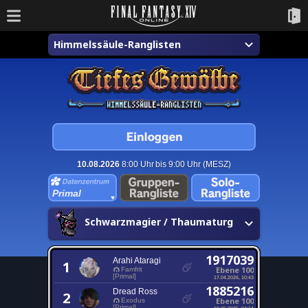
Himmelssäule-Ranglisten
10.08.2026
8:00 Uhr bis 9:00 Uhr (MESZ)
Primal
Schwarzmagier / Thaumaturg
1917039
Arahi Ataragi
1
Ebene 100
Famfrit
[Primal]
17.04.2026, 10:43
1885216
Dread Ross
2
Ebene 100
Exodus
[Primal]
19.05.2025, 04:14