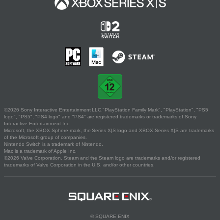
©2026 Sony Interactive Entertainment LLC."PlayStation Family Mark", "PlayStation", "PS5
logo", "PS5", "PS4 logo" and "PS4" are registered trademarks or trademarks of Sony
Interactive Entertainment Inc.
Microsoft, the XBOX Sphere mark, the Series X|S logo and XBOX Series X|S are trademarks
of the Microsoft group of companies.
Nintendo Switch is a trademark of Nintendo.
Mac is a trademark of Apple Inc.
©2026 Valve Corporation. Steam and the Steam logo are trademarks and/or registered
trademarks of Valve Corporation in the U.S. and/or other countries.
© SQUARE ENIX