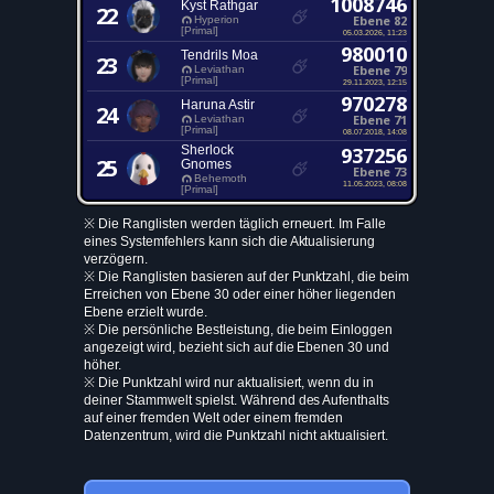
1008746
Kyst Rathgar
22
Ebene 82
Hyperion
[Primal]
05.03.2026, 11:23
980010
Tendrils Moa
23
Ebene 79
Leviathan
[Primal]
29.11.2023, 12:15
970278
Haruna Astir
24
Ebene 71
Leviathan
[Primal]
08.07.2018, 14:08
Sherlock
937256
25
Gnomes
Ebene 73
Behemoth
11.05.2023, 08:08
[Primal]
※ Die Ranglisten werden täglich erneuert. Im Falle
eines Systemfehlers kann sich die Aktualisierung
verzögern.
※ Die Ranglisten basieren auf der Punktzahl, die beim
Erreichen von Ebene 30 oder einer höher liegenden
Ebene erzielt wurde.
※ Die persönliche Bestleistung, die beim Einloggen
angezeigt wird, bezieht sich auf die Ebenen 30 und
höher.
※ Die Punktzahl wird nur aktualisiert, wenn du in
deiner Stammwelt spielst. Während des Aufenthalts
auf einer fremden Welt oder einem fremden
Datenzentrum, wird die Punktzahl nicht aktualisiert.