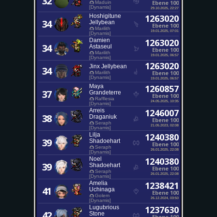
32
Ebene 100
Maduin
[Dynamis]
29.10.2025, 22:27
Hoshigitune
1263020
34
Jellybean
Ebene 100
Marilith
19.01.2025, 07:01
[Dynamis]
Damien
1263020
34
Astaseul
Ebene 100
Marilith
19.01.2025, 06:57
[Dynamis]
1263020
Jinx Jellybean
34
Ebene 100
Marilith
[Dynamis]
19.01.2025, 06:57
Maya
1260857
37
Grandeterre
Ebene 100
Rafflesia
24.05.2025, 10:35
[Dynamis]
Arreis
1246007
38
Draganiuk
Ebene 100
Seraph
21.05.2023, 02:08
[Dynamis]
Lilja
1240380
39
Shadoehart
Ebene 100
Seraph
26.01.2025, 22:08
[Dynamis]
Noel
1240380
39
Shadoehart
Ebene 100
Seraph
26.01.2025, 22:08
[Dynamis]
Amelia
1238421
41
Uchinaga
Ebene 100
Golem
26.12.2024, 03:50
[Dynamis]
Lugubrious
1237630
42
Stone
Ebene 100