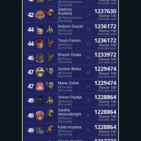
Halicarnassus
15.10.2024, 04:42
[Dynamis]
Zephryn
1237630
42
Rosfield
Ebene 100
Halicarnassus
15.10.2024, 04:42
[Dynamis]
1236172
Reborn Dracht
44
Ebene 100
Maduin
[Dynamis]
20.03.2023, 02:28
1236172
Travis Farron
44
Ebene 100
Maduin
[Dynamis]
20.03.2023, 02:28
1233972
Brazen Drake
46
Ebene 100
Golem
[Dynamis]
19.07.2026, 20:50
1229474
Sumire Ittetsu
47
Ebene 100
Seraph
[Dynamis]
22.02.2025, 05:23
1229474
Mana Zolwe
47
Ebene 100
Seraph
[Dynamis]
22.02.2025, 05:23
1228864
Solrun Feydja
49
Ebene 100
Maduin
[Dynamis]
10.02.2025, 03:37
Xanthe
1228864
49
Almondbright
Ebene 100
Maduin
10.02.2025, 03:37
[Dynamis]
1228864
Kaito Aoyama
49
Ebene 100
Maduin
[Dynamis]
10.02.2025, 03:37