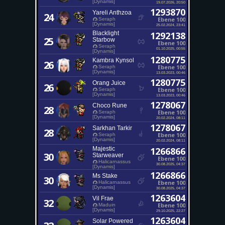
[Dynamis]
19.07.2026, 20:50
1293870
Yareli Anthzoa
24
Ebene 100
Seraph
[Dynamis]
25.02.2024, 23:41
Blacklight
1292138
25
Starbow
Ebene 100
Seraph
01.10.2025, 00:55
[Dynamis]
1280775
Kambra Kynsol
26
Ebene 100
Seraph
[Dynamis]
13.03.2023, 00:46
1280775
Orang Juice
26
Ebene 100
Seraph
[Dynamis]
13.03.2023, 00:46
1278067
Choco Rune
28
Ebene 100
Seraph
[Dynamis]
20.02.2024, 08:11
1278067
Sarkhan Tarkir
28
Ebene 100
Seraph
[Dynamis]
20.02.2024, 08:11
Majestic
1266866
30
Starweaver
Ebene 100
Halicarnassus
30.08.2025, 04:37
[Dynamis]
1266866
Ms Stake
30
Ebene 100
Halicarnassus
[Dynamis]
30.08.2025, 04:37
1263604
Vil Frae
32
Ebene 100
Maduin
[Dynamis]
29.10.2025, 22:27
1263604
Solar Powered