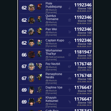
Pixle
1192346
62
Puddlejump
Ebene 100
Maduin
05.05.2024, 21:27
[Dynamis]
Quintus
1192346
62
Tremaine
Ebene 100
Maduin
05.05.2024, 21:27
[Dynamis]
1192346
Pan Wei
62
Ebene 100
Maduin
[Dynamis]
05.05.2024, 21:27
1192346
Captain Kupo
62
Ebene 100
Maduin
[Dynamis]
05.05.2024, 21:27
Worhammer
1181947
66
Thal'kyr
Ebene 100
Halicarnassus
30.10.2023, 04:29
[Dynamis]
1176748
Fez Nezbit
67
Ebene 100
Maduin
[Dynamis]
13.01.2025, 05:21
Persephone
1176748
67
Nestis
Ebene 100
Maduin
13.01.2025, 05:20
[Dynamis]
1176647
Daphne Vye
69
Ebene 100
Maduin
[Dynamis]
07.05.2026, 04:19
Khayyin
1176647
69
Ketsumei
Ebene 100
Maduin
07.05.2026, 04:19
[Dynamis]
1175342