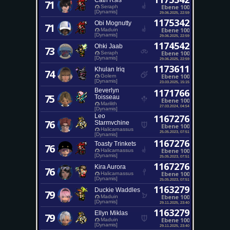
Cath Rsis
71
Ebene 100
Seraph
[Dynamis]
29.06.2025, 22:59
1175342
Obi Mognutty
71
Ebene 100
Maduin
[Dynamis]
29.06.2025, 22:59
1174542
Ohki Jaab
73
Ebene 100
Seraph
[Dynamis]
29.06.2025, 22:59
1173611
Khulan Iriq
74
Ebene 100
Golem
[Dynamis]
23.03.2025, 15:15
Beverlyn
1171766
75
Toisseau
Ebene 100
Marilith
27.03.2024, 04:54
[Dynamis]
Leo
1167276
76
Starmvchine
Ebene 100
Halicarnassus
25.05.2023, 07:51
[Dynamis]
1167276
Toasty Trinkets
76
Ebene 100
Halicarnassus
[Dynamis]
25.05.2023, 07:51
1167276
Kira Aurora
76
Ebene 100
Halicarnassus
[Dynamis]
25.05.2023, 07:51
1163279
Duckie Waddles
79
Ebene 100
Maduin
[Dynamis]
29.11.2025, 23:40
1163279
Ellyn Miklas
79
Ebene 100
Maduin
[Dynamis]
29.11.2025, 23:40