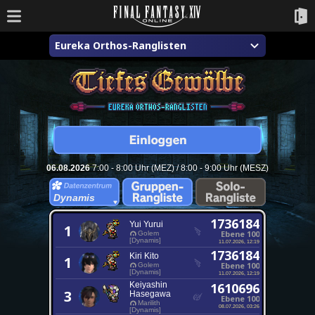
Eureka Orthos-Ranglisten
06.08.2026
7:00 - 8:00 Uhr (MEZ) / 8:00 - 9:00 Uhr (MESZ)
Dynamis
1736184
Yui Yurui
1
Ebene 100
Golem
[Dynamis]
11.07.2026, 12:19
1736184
Kiri Kito
1
Ebene 100
Golem
[Dynamis]
11.07.2026, 12:19
Keiyashin
1610696
3
Hasegawa
Ebene 100
Marilith
08.07.2026, 03:26
[Dynamis]