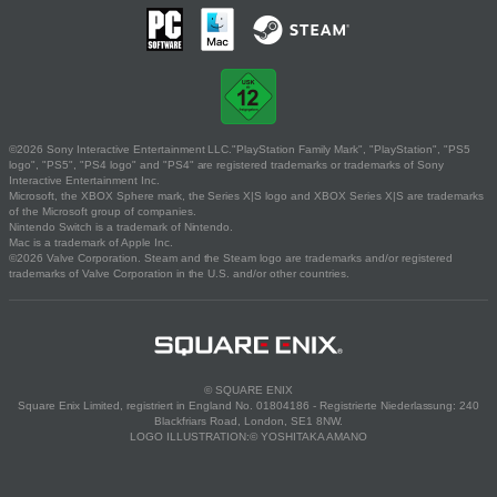
©2026 Sony Interactive Entertainment LLC."PlayStation Family Mark", "PlayStation", "PS5
logo", "PS5", "PS4 logo" and "PS4" are registered trademarks or trademarks of Sony
Interactive Entertainment Inc.
Microsoft, the XBOX Sphere mark, the Series X|S logo and XBOX Series X|S are trademarks
of the Microsoft group of companies.
Nintendo Switch is a trademark of Nintendo.
Mac is a trademark of Apple Inc.
©2026 Valve Corporation. Steam and the Steam logo are trademarks and/or registered
trademarks of Valve Corporation in the U.S. and/or other countries.
© SQUARE ENIX
Square Enix Limited, registriert in England No. 01804186 - Registrierte Niederlassung: 240
Blackfriars Road, London, SE1 8NW.
LOGO ILLUSTRATION:© YOSHITAKA AMANO