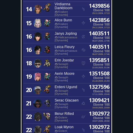
Virdianna
1439856
14
Darkbloom
Ebene 100
Kraken
29.11.2024, 17:13
[Dynamis]
1423856
Alice Bunn
15
Ebene 100
Kraken
[Dynamis]
29.11.2024, 17:13
1403511
Janys Jopling
16
Ebene 100
Halicarnassus
[Dynamis]
06.07.2026, 17:46
1403511
Leica Fleury
16
Ebene 100
Halicarnassus
[Dynamis]
06.07.2026, 17:46
1395851
Erin Joestar
18
Ebene 100
Seraph
[Dynamis]
22.03.2023, 01:06
1351508
Aerin Moore
19
Ebene 100
Seraph
[Dynamis]
21.10.2023, 21:43
1327596
Erdeni Ugund
20
Ebene 100
Seraph
[Dynamis]
17.11.2025, 23:40
1309421
Serac Glacaen
21
Ebene 100
Seraph
[Dynamis]
19.03.2023, 23:59
1302972
Ilknur Rified
22
Ebene 100
Golem
[Dynamis]
19.07.2026, 20:50
1302972
Loak Myron
22
Ebene 100
Golem