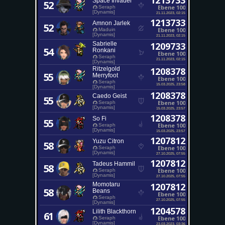
1213733
Space Invader
52
Ebene 100
Seraph
[Dynamis]
21.11.2023, 02:15
1213733
Amnon Jarlek
52
Ebene 100
Maduin
[Dynamis]
21.11.2023, 02:15
Sabrielle
1209733
54
Ronkani
Ebene 100
Seraph
21.11.2023, 02:15
[Dynamis]
Ritzelgold
1208378
55
Merryfoot
Ebene 100
Seraph
15.03.2025, 23:58
[Dynamis]
1208378
Caedo Geist
55
Ebene 100
Seraph
[Dynamis]
15.03.2025, 23:57
1208378
So Fi
55
Ebene 100
Seraph
[Dynamis]
15.03.2025, 23:57
1207812
Yuzu Citron
58
Ebene 100
Seraph
[Dynamis]
27.10.2025, 07:55
1207812
Tadeus Hammil
58
Ebene 100
Seraph
[Dynamis]
27.10.2025, 07:55
Momotaru
1207812
58
Beans
Ebene 100
Seraph
27.10.2025, 07:55
[Dynamis]
1204578
Lilith Blackthorn
61
Ebene 100
Seraph
[Dynamis]
23.03.2023, 03:36