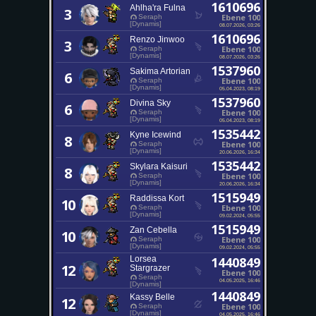
1610696
Ahlha'ra Fulna
3
Ebene 100
Seraph
[Dynamis]
08.07.2026, 03:26
1610696
Renzo Jinwoo
3
Ebene 100
Seraph
[Dynamis]
08.07.2026, 03:26
1537960
Sakima Artorian
6
Ebene 100
Seraph
[Dynamis]
05.04.2023, 08:19
1537960
Divina Sky
6
Ebene 100
Seraph
[Dynamis]
05.04.2023, 08:19
1535442
Kyne Icewind
8
Ebene 100
Seraph
[Dynamis]
20.06.2026, 16:34
1535442
Skylara Kaisuri
8
Ebene 100
Seraph
[Dynamis]
20.06.2026, 16:34
1515949
Raddissa Kort
10
Ebene 100
Seraph
[Dynamis]
09.02.2024, 05:55
1515949
Zan Cebella
10
Ebene 100
Seraph
[Dynamis]
09.02.2024, 05:55
Lorsea
1440849
12
Stargrazer
Ebene 100
Seraph
04.05.2025, 16:46
[Dynamis]
1440849
Kassy Belle
12
Ebene 100
Seraph
[Dynamis]
04.05.2025, 16:46