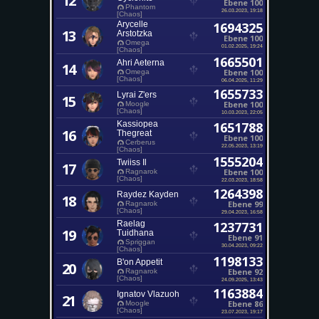
12
Ebene 100
Phantom
26.03.2023, 19:18
[Chaos]
Arycelle
1694325
13
Arstotzka
Ebene 100
Omega
01.02.2025, 19:24
[Chaos]
1665501
Ahri Aeterna
14
Ebene 100
Omega
[Chaos]
06.04.2025, 11:29
1655733
Lyrai Z'ers
15
Ebene 100
Moogle
[Chaos]
10.03.2023, 22:05
Kassiopea
1651788
16
Thegreat
Ebene 100
Cerberus
22.05.2023, 13:19
[Chaos]
1555204
Twiiss Il
17
Ebene 100
Ragnarok
[Chaos]
22.03.2023, 18:58
1264398
Raydez Kayden
18
Ebene 99
Ragnarok
[Chaos]
29.04.2023, 16:58
Raelag
1237731
19
Tuidhana
Ebene 91
Spriggan
30.04.2023, 09:22
[Chaos]
1198133
B'on Appetit
20
Ebene 92
Ragnarok
[Chaos]
24.09.2025, 13:43
1163884
Ignatov Vlazuoh
21
Ebene 86
Moogle
[Chaos]
23.07.2023, 19:17