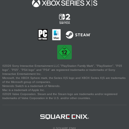
©2026 Sony Interactive Entertainment LLC."PlayStation Family Mark", "PlayStation", "PS5
logo", "PS5", "PS4 logo" and "PS4" are registered trademarks or trademarks of Sony
Interactive Entertainment Inc.
Microsoft, the XBOX Sphere mark, the Series X|S logo and XBOX Series X|S are trademarks
of the Microsoft group of companies.
Nintendo Switch is a trademark of Nintendo.
Mac is a trademark of Apple Inc.
©2026 Valve Corporation. Steam and the Steam logo are trademarks and/or registered
trademarks of Valve Corporation in the U.S. and/or other countries.
© SQUARE ENIX