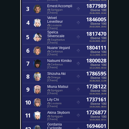
1877989
Ernest Accompli
3
Ebene 100
Spriggan
[Chaos]
25.06.2024, 10:42
Velvet
1846005
4
Leveilleur
Ebene 100
Louisoix
20.02.2024, 19:42
[Chaos]
Spelca
1817470
5
Silverscale
Ebene 100
Sagittarius
01.04.2023, 18:57
[Chaos]
1804111
Nuane Vegard
6
Ebene 100
Cerberus
[Chaos]
11.11.2023, 12:43
1800028
Natsumi Kimiko
7
Ebene 100
Cerberus
[Chaos]
10.12.2023, 00:32
1786595
Shizuha Aki
8
Ebene 100
Omega
[Chaos]
20.08.2023, 11:09
1738122
Miuna Matsui
9
Ebene 100
Spriggan
[Chaos]
03.09.2023, 18:38
1737161
Lily Chi
10
Ebene 100
Louisoix
[Chaos]
19.09.2025, 08:50
1726877
Akina Skyborn
11
Ebene 100
Spriggan
[Chaos]
10.03.2023, 22:11
Gordania
1694601
Cyclonite