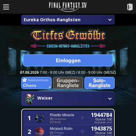
Eureka Orthos-Ranglisten
07.08.2026
7:00 - 8:00 Uhr (MEZ) / 8:00 - 9:00 Uhr (MESZ)
Chaos
Weiser
1944784
Risetto Miracle
1
Ebene 100
Cerberus
[Chaos]
04.08.2025, 17:27
1943875
Mickard Rolin
2
Ebene 100
Omega
[Chaos]
26.10.2024, 15:09