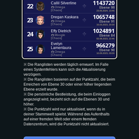
1143720
Callil Silverline
22
Ebene 99
Omega
[Chaos]
23.05.2024, 13:46
1065748
Dregan Kaskara
23
Ebene 91
Omega
[Chaos]
15.03.2023, 20:30
1024891
Effy Dietrich
24
Ebene 84
Moogle
[Chaos]
02.08.2023, 22:46
Evelyn
966279
25
Lamentaura
Ebene 90
Omega
10.09.2023, 03:00
[Chaos]
※ Die Ranglisten werden täglich erneuert. Im Falle
eines Systemfehlers kann sich die Aktualisierung
verzögern.
※ Die Ranglisten basieren auf der Punktzahl, die beim
Erreichen von Ebene 30 oder einer höher liegenden
Ebene erzielt wurde.
※ Die persönliche Bestleistung, die beim Einloggen
angezeigt wird, bezieht sich auf die Ebenen 30 und
höher.
※ Die Punktzahl wird nur aktualisiert, wenn du in
deiner Stammwelt spielst. Während des Aufenthalts
auf einer fremden Welt oder einem fremden
Datenzentrum, wird die Punktzahl nicht aktualisiert.