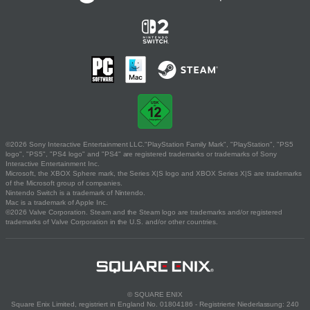
©2026 Sony Interactive Entertainment LLC."PlayStation Family Mark", "PlayStation", "PS5
logo", "PS5", "PS4 logo" and "PS4" are registered trademarks or trademarks of Sony
Interactive Entertainment Inc.
Microsoft, the XBOX Sphere mark, the Series X|S logo and XBOX Series X|S are trademarks
of the Microsoft group of companies.
Nintendo Switch is a trademark of Nintendo.
Mac is a trademark of Apple Inc.
©2026 Valve Corporation. Steam and the Steam logo are trademarks and/or registered
trademarks of Valve Corporation in the U.S. and/or other countries.
© SQUARE ENIX
Square Enix Limited, registriert in England No. 01804186 - Registrierte Niederlassung: 240