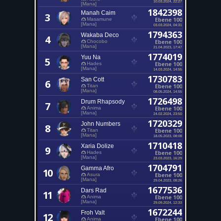
10.03.2024, 22:27
[Mana]
1842398
Manah Caim
3
Ebene 100
Masamune
[Mana]
03.03.2024, 04:31
1794363
Wakaba Deco
4
Ebene 100
Chocobo
[Mana]
21.04.2023, 17:47
1774019
Yuu Na
5
Ebene 100
Hades
[Mana]
14.03.2024, 14:55
1730783
San Cott
6
Ebene 100
Titan
[Mana]
08.05.2024, 14:55
1726498
Drum Rhapsody
7
Ebene 100
Anima
[Mana]
24.02.2024, 23:50
1720329
John Numbers
8
Ebene 100
Titan
[Mana]
18.05.2023, 08:08
1710418
Xaria Dolize
9
Ebene 100
Hades
[Mana]
23.03.2023, 16:29
1704791
Gamma Afro
10
Ebene 100
Asura
[Mana]
29.04.2023, 08:26
1677536
Dars Rad
11
Ebene 100
Anima
[Mana]
29.09.2024, 12:33
1672244
Froh Valt
12
Ebene 100
Anima