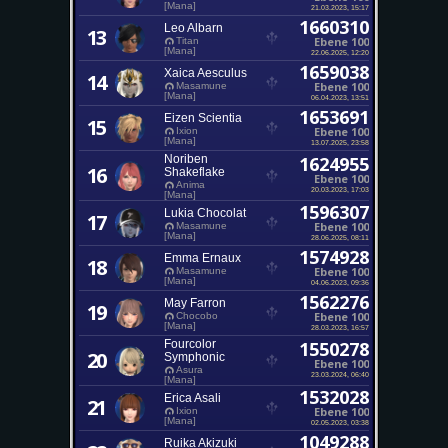
[Mana]
21.03.2023, 15:17
1660310
Leo Albarn
13
Ebene 100
Titan
[Mana]
22.06.2025, 12:20
1659038
Xaica Aesculus
14
Ebene 100
Masamune
[Mana]
06.04.2023, 13:51
1653691
Eizen Scientia
15
Ebene 100
Ixion
[Mana]
13.07.2025, 23:58
Noriben
1624955
16
Shakeflake
Ebene 100
Anima
20.03.2023, 17:03
[Mana]
1596307
Lukia Chocolat
17
Ebene 100
Masamune
[Mana]
28.06.2025, 08:11
1574928
Emma Ernaux
18
Ebene 100
Masamune
[Mana]
04.06.2023, 09:36
1562276
May Farron
19
Ebene 100
Chocobo
[Mana]
28.03.2023, 16:57
Fourcolor
1550278
20
Symphonic
Ebene 100
Asura
23.03.2024, 06:40
[Mana]
1532028
Erica Asali
21
Ebene 100
Ixion
[Mana]
02.05.2023, 03:38
1049288
Ruika Akizuki