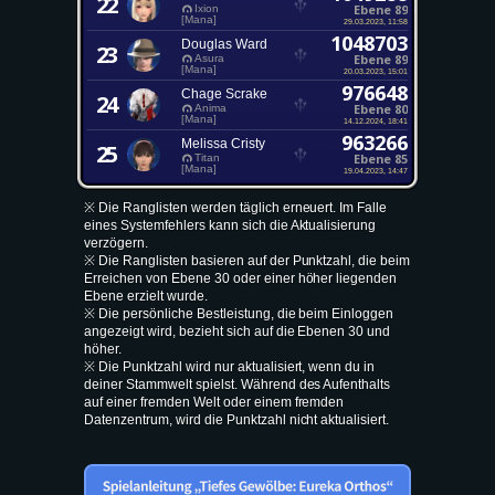
22
Ebene 89
Ixion
[Mana]
29.03.2023, 11:58
1048703
Douglas Ward
23
Ebene 89
Asura
[Mana]
20.03.2023, 15:01
976648
Chage Scrake
24
Ebene 80
Anima
[Mana]
14.12.2024, 18:41
963266
Melissa Cristy
25
Ebene 85
Titan
[Mana]
19.04.2023, 14:47
※ Die Ranglisten werden täglich erneuert. Im Falle
eines Systemfehlers kann sich die Aktualisierung
verzögern.
※ Die Ranglisten basieren auf der Punktzahl, die beim
Erreichen von Ebene 30 oder einer höher liegenden
Ebene erzielt wurde.
※ Die persönliche Bestleistung, die beim Einloggen
angezeigt wird, bezieht sich auf die Ebenen 30 und
höher.
※ Die Punktzahl wird nur aktualisiert, wenn du in
deiner Stammwelt spielst. Während des Aufenthalts
auf einer fremden Welt oder einem fremden
Datenzentrum, wird die Punktzahl nicht aktualisiert.