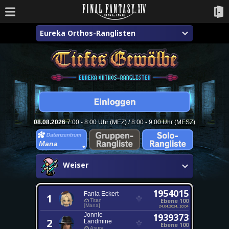
Eureka Orthos-Ranglisten
08.08.2026
7:00 - 8:00 Uhr (MEZ) / 8:00 - 9:00 Uhr (MESZ)
Mana
Weiser
1954015
Fania Eckert
1
Ebene 100
Titan
[Mana]
24.04.2024, 10:04
Jonnie
1939373
2
Landmine
Ebene 100
Asura