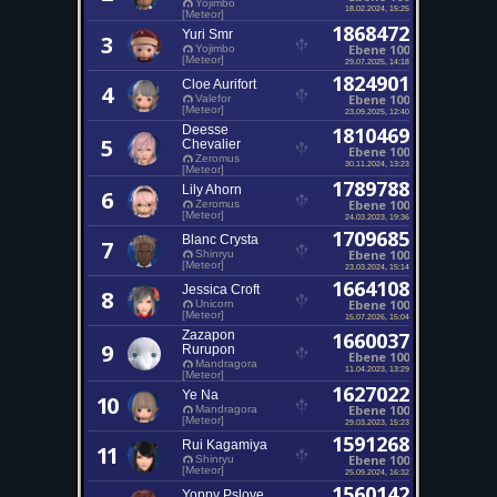
Yojimbo
18.02.2024, 15:25
[Meteor]
1868472
Yuri Smr
3
Ebene 100
Yojimbo
[Meteor]
29.07.2025, 14:18
1824901
Cloe Aurifort
4
Ebene 100
Valefor
[Meteor]
23.09.2025, 12:40
Deesse
1810469
5
Chevalier
Ebene 100
Zeromus
30.11.2024, 13:23
[Meteor]
1789788
Lily Ahorn
6
Ebene 100
Zeromus
[Meteor]
24.03.2023, 19:36
1709685
Blanc Crysta
7
Ebene 100
Shinryu
[Meteor]
23.03.2024, 15:14
1664108
Jessica Croft
8
Ebene 100
Unicorn
[Meteor]
15.07.2026, 15:04
Zazapon
1660037
9
Rurupon
Ebene 100
Mandragora
11.04.2023, 13:29
[Meteor]
1627022
Ye Na
10
Ebene 100
Mandragora
[Meteor]
29.03.2023, 15:23
1591268
Rui Kagamiya
11
Ebene 100
Shinryu
[Meteor]
25.09.2024, 16:32
1560142
Yoppy Pslove