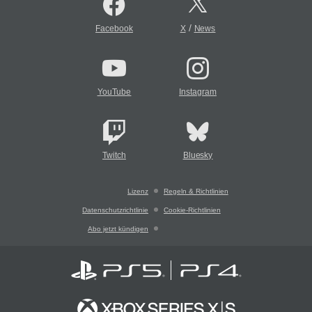
/
Facebook
X
News
YouTube
Instagram
Twitch
Bluesky
Lizenz
Regeln & Richtlinien
Datenschutzrichtlinie
Cookie-Richtlinien
Abo jetzt kündigen