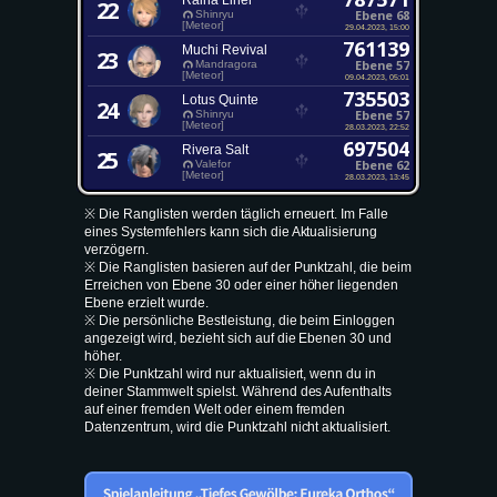
Raina Liner
22
Ebene 68
Shinryu
[Meteor]
29.04.2023, 15:00
761139
Muchi Revival
23
Ebene 57
Mandragora
[Meteor]
09.04.2023, 05:01
735503
Lotus Quinte
24
Ebene 57
Shinryu
[Meteor]
28.03.2023, 22:52
697504
Rivera Salt
25
Ebene 62
Valefor
[Meteor]
28.03.2023, 13:45
※ Die Ranglisten werden täglich erneuert. Im Falle
eines Systemfehlers kann sich die Aktualisierung
verzögern.
※ Die Ranglisten basieren auf der Punktzahl, die beim
Erreichen von Ebene 30 oder einer höher liegenden
Ebene erzielt wurde.
※ Die persönliche Bestleistung, die beim Einloggen
angezeigt wird, bezieht sich auf die Ebenen 30 und
höher.
※ Die Punktzahl wird nur aktualisiert, wenn du in
deiner Stammwelt spielst. Während des Aufenthalts
auf einer fremden Welt oder einem fremden
Datenzentrum, wird die Punktzahl nicht aktualisiert.