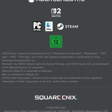
©2026 Sony Interactive Entertainment LLC."PlayStation Family Mark", "PlayStation", "PS5
logo", "PS5", "PS4 logo" and "PS4" are registered trademarks or trademarks of Sony
Interactive Entertainment Inc.
Microsoft, the XBOX Sphere mark, the Series X|S logo and XBOX Series X|S are trademarks
of the Microsoft group of companies.
Nintendo Switch is a trademark of Nintendo.
Mac is a trademark of Apple Inc.
©2026 Valve Corporation. Steam and the Steam logo are trademarks and/or registered
trademarks of Valve Corporation in the U.S. and/or other countries.
© SQUARE ENIX
Square Enix Limited, registriert in England No. 01804186 - Registrierte Niederlassung: 240