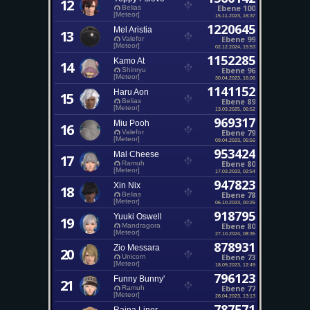
12
Ebene 100
Belias
[Meteor]
15.11.2023, 16:37
1220645
Mel Aristia
13
Ebene 99
Valefor
[Meteor]
02.12.2024, 15:53
1152285
Kamo At
14
Ebene 96
Shinryu
[Meteor]
30.04.2023, 16:06
1141152
Haru Aon
15
Ebene 89
Belias
[Meteor]
13.03.2025, 06:52
969317
Miu Pooh
16
Ebene 79
Valefor
[Meteor]
09.04.2023, 06:56
953424
Mal Cheese
17
Ebene 80
Ramuh
[Meteor]
17.03.2023, 02:54
947823
Xin Nix
18
Ebene 78
Belias
[Meteor]
06.10.2023, 00:25
918795
Yuuki Oswell
19
Ebene 80
Mandragora
[Meteor]
27.10.2024, 08:35
878931
Zio Messara
20
Ebene 73
Unicorn
[Meteor]
18.09.2023, 12:49
796123
Funny Bunny'
21
Ebene 77
Ramuh
[Meteor]
28.04.2023, 13:13
787571