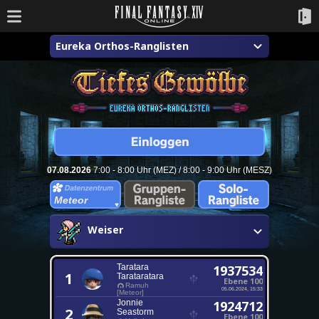
Eureka Orthos-Ranglisten
07.08.2026
7:00 - 8:00 Uhr (MEZ) / 8:00 - 9:00 Uhr (MESZ)
Meteor
Weiser
Taratara
1937534
1
Tarataratara
Ebene 100
Ramuh
05.06.2024, 15:33
[Meteor]
Jonnie
1924712
2
Seastorm
Ebene 100