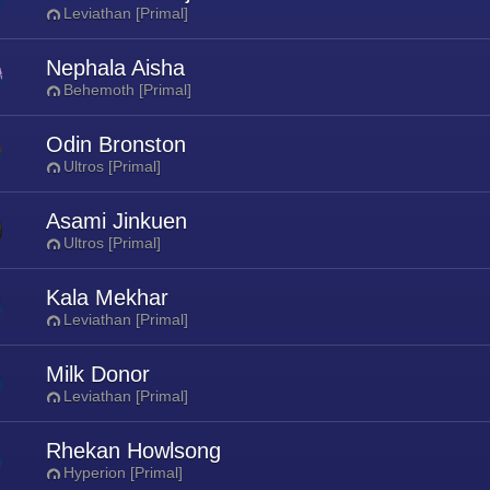
Leviathan [Primal]
Nephala Aisha
Behemoth [Primal]
Odin Bronston
Ultros [Primal]
Asami Jinkuen
Ultros [Primal]
Kala Mekhar
Leviathan [Primal]
Milk Donor
Leviathan [Primal]
Rhekan Howlsong
Hyperion [Primal]