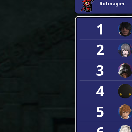
Rotmagier
1
2
3
4
5