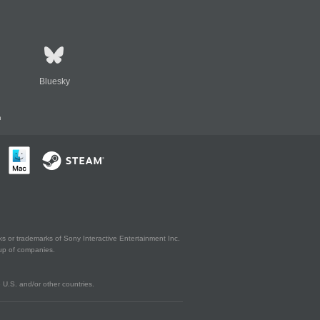
Bluesky
n
s or trademarks of Sony Interactive Entertainment Inc.
up of companies.
U.S. and/or other countries.