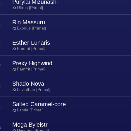
Purylai Mizunashi
Ultros [Primal]
Rin Massuru
Exodus [Primal]
Esther Lunaris
Famfrit [Primal]
Prexy Highwind
Famfrit [Primal]
Shado Nova
Leviathan [Primal]
Salted Caramel-core
Lamia [Primal]
Moga Byleistr
Hyperion [Primal]