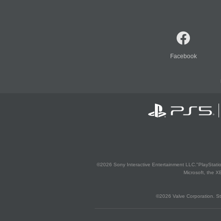
Facebook
©2026 Sony Interactive Entertainment LLC."PlayStation
Microsoft, the 
©2026 Valve Corporation. St