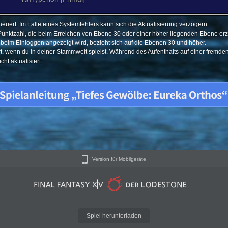
euert. Im Falle eines Systemfehlers kann sich die Aktualisierung verzögern.
Punktzahl, die beim Erreichen von Ebene 30 oder einer höher liegenden Ebene erzi
e beim Einloggen angezeigt wird, bezieht sich auf die Ebenen 30 und höher.
ert, wenn du in deiner Stammwelt spielst. Während des Aufenthalts auf einer fremd
ht aktualisiert.
Version für Mobilgeräte
Spiel herunterladen