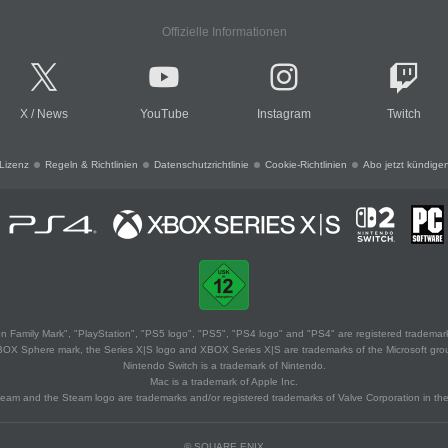
Offizielle Informationen
X
/
News
YouTube
Instagram
Twitch
Lizenz
Regeln & Richtlinien
Datenschutzrichtlinie
Cookie-Richtlinien
Abo jetzt kündige
 Family Mark", "PlayStation", "PS5 logo", "PS5", "PS4 logo" and "PS4" are registered trademark
XBOX Sphere mark, the Series X|S logo and XBOX Series X|S are trademarks of the Microsoft gro
Nintendo Switch is a trademark of Nintendo.
Mac is a trademark of Apple Inc.
eam and the Steam logo are trademarks and/or registered trademarks of Valve Corporation in the 
© SQUARE ENIX