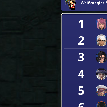
Weißmagier /
1
2
3
4
5