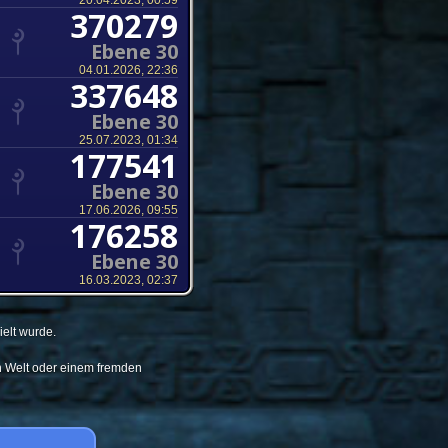
20.04.2023, 00:59
370279
Ebene 30
04.01.2026, 22:36
337648
Ebene 30
25.07.2023, 01:34
177541
Ebene 30
17.06.2026, 09:55
176258
Ebene 30
16.03.2023, 02:37
elt wurde.
en Welt oder einem fremden