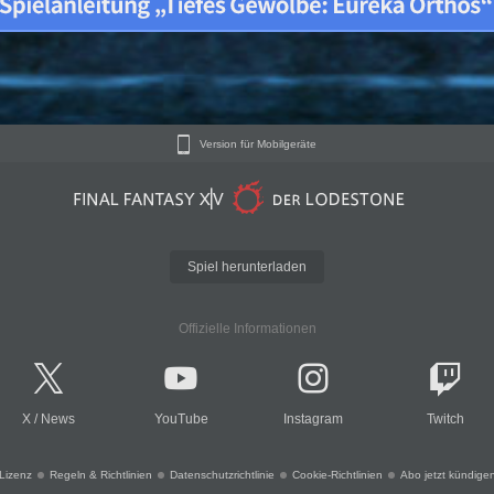
Version für Mobilgeräte
Spiel herunterladen
Offizielle Informationen
X
/
News
YouTube
Instagram
Twitch
Lizenz
Regeln & Richtlinien
Datenschutzrichtlinie
Cookie-Richtlinien
Abo jetzt kündige