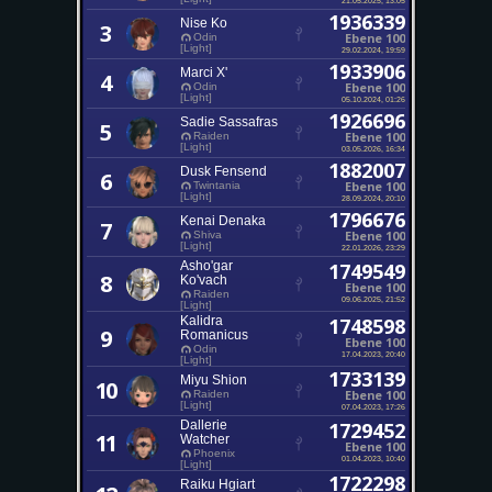
1936339
Nise Ko
3
Ebene 100
Odin
[Light]
29.02.2024, 19:59
1933906
Marci X'
4
Ebene 100
Odin
[Light]
05.10.2024, 01:26
1926696
Sadie Sassafras
5
Ebene 100
Raiden
[Light]
03.05.2026, 16:34
1882007
Dusk Fensend
6
Ebene 100
Twintania
[Light]
28.09.2024, 20:10
1796676
Kenai Denaka
7
Ebene 100
Shiva
[Light]
22.01.2026, 23:29
Asho'gar
1749549
8
Ko'vach
Ebene 100
Raiden
09.06.2025, 21:52
[Light]
Kalidra
1748598
9
Romanicus
Ebene 100
Odin
17.04.2023, 20:40
[Light]
1733139
Miyu Shion
10
Ebene 100
Raiden
[Light]
07.04.2023, 17:26
Dallerie
1729452
11
Watcher
Ebene 100
Phoenix
01.04.2023, 10:40
[Light]
1722298
Raiku Hgiart