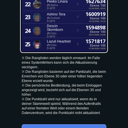
1627634
Peeko Linara
22
Ebene 100
Alpha
[Light]
21.03.2023, 23:53
1600919
Ashino Tera
23
Ebene 100
Zodiark
[Light]
14.03.2026, 14:16
Descin
1594898
24
Stormborn
Ebene 100
Odin
30.07.2025, 20:08
[Light]
1571817
Lazuli Heartnet
25
Ebene 100
Odin
[Light]
17.06.2024, 03:59
※ Die Ranglisten werden täglich erneuert. Im Falle
eines Systemfehlers kann sich die Aktualisierung
verzögern.
※ Die Ranglisten basieren auf der Punktzahl, die beim
Erreichen von Ebene 30 oder einer höher liegenden
Ebene erzielt wurde.
※ Die persönliche Bestleistung, die beim Einloggen
angezeigt wird, bezieht sich auf die Ebenen 30 und
höher.
※ Die Punktzahl wird nur aktualisiert, wenn du in
deiner Stammwelt spielst. Während des Aufenthalts
auf einer fremden Welt oder einem fremden
Datenzentrum, wird die Punktzahl nicht aktualisiert.