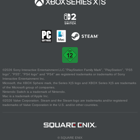
©2026 Sony Interactive Entertainment LLC."PlayStation Family Mark", "PlayStation", "PS5
logo", "PS5", "PS4 logo" and "PS4" are registered trademarks or trademarks of Sony
Interactive Entertainment Inc.
Microsoft, the XBOX Sphere mark, the Series X|S logo and XBOX Series X|S are trademarks
of the Microsoft group of companies.
Nintendo Switch is a trademark of Nintendo.
Mac is a trademark of Apple Inc.
©2026 Valve Corporation. Steam and the Steam logo are trademarks and/or registered
trademarks of Valve Corporation in the U.S. and/or other countries.
© SQUARE ENIX