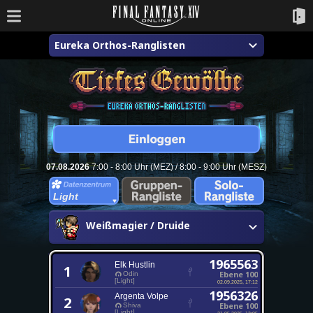
Eureka Orthos-Ranglisten
07.08.2026
7:00 - 8:00 Uhr (MEZ) / 8:00 - 9:00 Uhr (MESZ)
Light
Weißmagier / Druide
1965563
Elk Hustlin
1
Ebene 100
Odin
[Light]
02.09.2025, 17:12
1956326
Argenta Volpe
2
Ebene 100
Shiva
[Light]
21.05.2025, 13:05