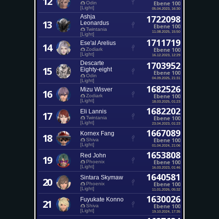
12
Ebene 100
Odin
[Light]
05.04.2023, 16:30
Ashja
1722098
13
Leonardus
Ebene 100
Twintania
11.08.2025, 15:50
[Light]
1711719
Ese'al Arelius
14
Ebene 100
Zodiark
[Light]
16.12.2023, 12:29
Descarte
1703952
15
Eighty-eight
Ebene 100
Odin
04.09.2025, 21:31
[Light]
1682526
Mizu Wisver
16
Ebene 100
Zodiark
[Light]
18.03.2025, 01:23
1682202
Eli Lannis
17
Ebene 100
Twintania
[Light]
23.04.2023, 01:23
1667089
Kornex Fang
18
Ebene 100
Shiva
[Light]
01.04.2024, 21:06
1653808
Red John
19
Ebene 100
Phoenix
[Light]
16.03.2023, 01:46
1640581
Sintara Skymaw
20
Ebene 100
Phoenix
[Light]
11.01.2026, 05:32
1630026
Fuyukate Konno
21
Ebene 100
Shiva
[Light]
19.10.2024, 17:35