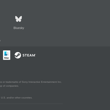
Bluesky
n
s or trademarks of Sony Interactive Entertainment Inc.
up of companies.
U.S. and/or other countries.