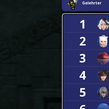
Gelehrter
1
2
3
4
5