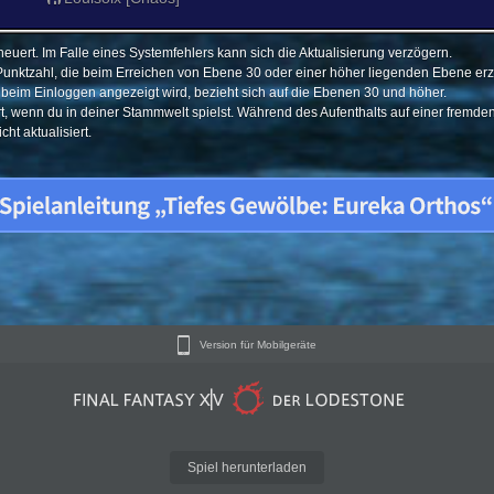
euert. Im Falle eines Systemfehlers kann sich die Aktualisierung verzögern.
Punktzahl, die beim Erreichen von Ebene 30 oder einer höher liegenden Ebene erzi
e beim Einloggen angezeigt wird, bezieht sich auf die Ebenen 30 und höher.
ert, wenn du in deiner Stammwelt spielst. Während des Aufenthalts auf einer fremd
ht aktualisiert.
Version für Mobilgeräte
Spiel herunterladen