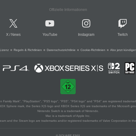
Offizielle Informationen
X
/
News
YouTube
Instagram
Twitch
Lizenz
Regeln & Richtlinien
Datenschutzrichtlinie
Cookie-Richtlinien
Abo jetzt kündige
 Family Mark", "PlayStation", "PS5 logo", "PS5", "PS4 logo" and "PS4" are registered trademark
XBOX Sphere mark, the Series X|S logo and XBOX Series X|S are trademarks of the Microsoft gro
Nintendo Switch is a trademark of Nintendo.
Mac is a trademark of Apple Inc.
eam and the Steam logo are trademarks and/or registered trademarks of Valve Corporation in the 
© SQUARE ENIX