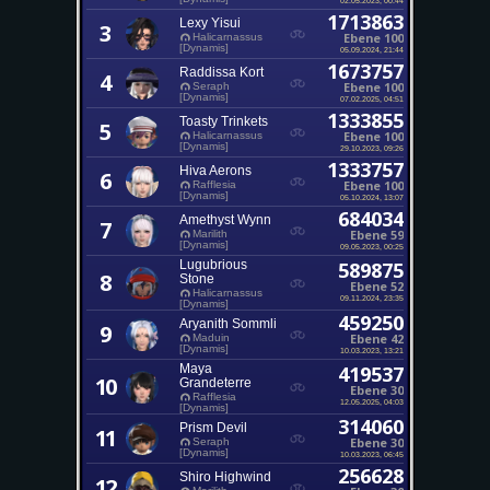
1713863
Lexy Yisui
3
Ebene 100
Halicarnassus
[Dynamis]
05.09.2024, 21:44
1673757
Raddissa Kort
4
Ebene 100
Seraph
[Dynamis]
07.02.2025, 04:51
1333855
Toasty Trinkets
5
Ebene 100
Halicarnassus
[Dynamis]
29.10.2023, 09:26
1333757
Hiva Aerons
6
Ebene 100
Rafflesia
[Dynamis]
05.10.2024, 13:07
684034
Amethyst Wynn
7
Ebene 59
Marilith
[Dynamis]
09.05.2023, 00:25
Lugubrious
589875
8
Stone
Ebene 52
Halicarnassus
09.11.2024, 23:35
[Dynamis]
459250
Aryanith Sommli
9
Ebene 42
Maduin
[Dynamis]
10.03.2023, 13:21
Maya
419537
10
Grandeterre
Ebene 30
Rafflesia
12.05.2025, 04:03
[Dynamis]
314060
Prism Devil
11
Ebene 30
Seraph
[Dynamis]
10.03.2023, 06:45
256628
Shiro Highwind
12