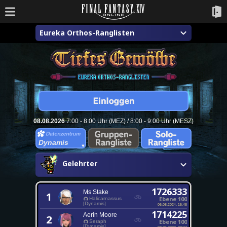
Eureka Orthos-Ranglisten
08.08.2026
7:00 - 8:00 Uhr (MEZ) / 8:00 - 9:00 Uhr (MESZ)
Dynamis
Gelehrter
1726333
Ms Stake
1
Ebene 100
Halicarnassus
[Dynamis]
06.08.2024, 15:48
1714225
Aerin Moore
2
Ebene 100
Seraph
[Dynamis]
02.05.2023, 00:44