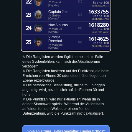
22
Ebene 100
Coeurl
[Crystal]
22.03.2023, 05:14
1633755
Captain Jmo
23
Ebene 100
Goblin
[Crystal]
15.04.2023, 17:55
1618280
Nox Alburns
24
Ebene 100
Mateus
[Crystal]
11.05.2023, 09:32
Victoria
1614625
25
Reevhal
Ebene 100
Malboro
21.11.2024, 21:04
[Crystal]
※ Die Ranglisten werden täglich erneuert. Im Falle
eines Systemfehlers kann sich die Aktualisierung
verzögern.
※ Die Ranglisten basieren auf der Punktzahl, die beim
Erreichen von Ebene 30 oder einer höher liegenden
Ebene erzielt wurde.
※ Die persönliche Bestleistung, die beim Einloggen
angezeigt wird, bezieht sich auf die Ebenen 30 und
höher.
※ Die Punktzahl wird nur aktualisiert, wenn du in
deiner Stammwelt spielst. Während des Aufenthalts
auf einer fremden Welt oder einem fremden
Datenzentrum, wird die Punktzahl nicht aktualisiert.