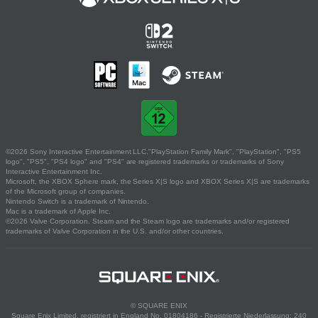
©2026 Sony Interactive Entertainment LLC."PlayStation Family Mark", "PlayStation", "PS5
logo", "PS5", "PS4 logo" and "PS4" are registered trademarks or trademarks of Sony
Interactive Entertainment Inc.
Microsoft, the XBOX Sphere mark, the Series X|S logo and XBOX Series X|S are trademarks
of the Microsoft group of companies.
Nintendo Switch is a trademark of Nintendo.
Mac is a trademark of Apple Inc.
©2026 Valve Corporation. Steam and the Steam logo are trademarks and/or registered
trademarks of Valve Corporation in the U.S. and/or other countries.
© SQUARE ENIX
Square Enix Limited, registriert in England No. 01804186 - Registrierte Niederlassung: 240