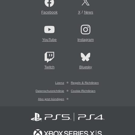
/
Facebook
X
News
YouTube
Instagram
Twitch
Bluesky
Lizenz
Regeln & Richtlinien
Datenschutzrichtlinie
Cookie-Richtlinien
Abo jetzt kündigen