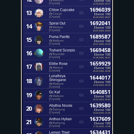
Ebene 100
Malboro
[Crystal]
12.03.2023, 03:17
1696039
Chloe Cupcake
13
Ebene 100
Coeurl
[Crystal]
25.06.2023, 08:57
1692041
Spiral Out
14
Ebene 100
Mateus
[Crystal]
20.07.2023, 03:52
1689587
Puma Pantts
15
Ebene 100
Malboro
[Crystal]
20.07.2025, 04:45
1669458
Tryhard Scorpio
16
Ebene 100
Brynhildr
[Crystal]
07.08.2026, 05:37
1659929
Elillie Rose
17
Ebene 100
Mateus
[Crystal]
04.02.2026, 09:38
Lunafreya
1644017
18
Shirogane
Ebene 100
Malboro
14.09.2023, 06:34
[Crystal]
1640851
Gc Kaf
19
Ebene 100
Malboro
[Crystal]
30.03.2023, 05:50
1639580
Allythia Nicole
20
Ebene 100
Balmung
[Crystal]
19.03.2023, 01:39
1637609
Anthos Hylian
21
Ebene 100
Balmung
[Crystal]
17.05.2024, 14:28
1634431
Lemon Thief