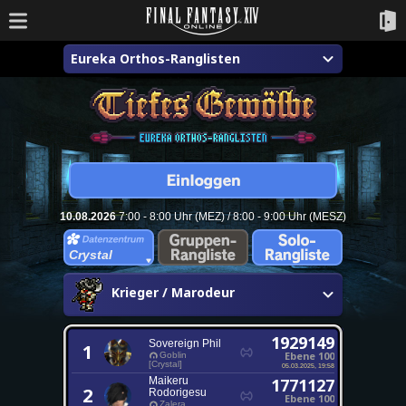
Eureka Orthos-Ranglisten
10.08.2026
7:00 - 8:00 Uhr (MEZ) / 8:00 - 9:00 Uhr (MESZ)
Crystal
Krieger / Marodeur
1929149
Sovereign Phil
1
Ebene 100
Goblin
[Crystal]
05.03.2025, 19:58
Maikeru
1771127
2
Rodorigesu
Ebene 100
Zalera