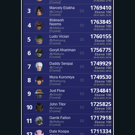
27.09.2023, 17:49
[Crystal]
1769410
Marcely Elakha
3
Ebene 100
Coeurl
[Crystal]
03.07.2023, 22:22
Illidewsh
1763845
4
Neems
Ebene 100
Malboro
29.03.2023, 05:54
[Crystal]
1760155
Ludo Vician
5
Ebene 100
Balmung
[Crystal]
11.04.2023, 13:46
1756775
Goryll Ahariman
6
Ebene 100
Malboro
[Crystal]
09.06.2023, 06:08
1749929
Daddy Senpai
7
Ebene 100
Coeurl
[Crystal]
26.03.2023, 08:33
1749530
Mura Kuromiya
8
Ebene 100
Balmung
[Crystal]
22.04.2023, 03:56
1734841
Just Flow
9
Ebene 100
Goblin
[Crystal]
28.03.2023, 07:00
1725825
John Titor
10
Ebene 100
Coeurl
[Crystal]
19.03.2023, 04:15
1717918
Garrik Fallon
11
Ebene 100
Malboro
[Crystal]
13.09.2023, 14:49
1711334
Dale Koopa
12